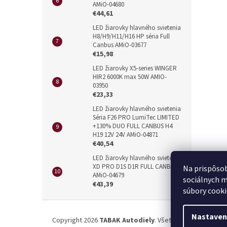
AMiO-04680
€44,61
LED žiarovky hlavného svietenia
H8/H9/H11/H16 HP séria Full
Canbus AMiO-03677
€15,98
LED žiarovky X5-series WINGER
HIR2 6000K max 50W AMIO-
03950
€23,33
LED žiarovky hlavného svietenia
Séria F26 PRO LumiTec LIMITED
+130% DUO FULL CANBUS H4
H19 12V 24V AMiO-04871
€40,54
LED žiarovky hlavného svietenia
XD PRO D1S D1R FULL CANBUS
Na prispôsob
AMiO-04679
sociálnych m
€43,39
súbory cooki
Z
á
Nastaven
Copyright 2026
TABAK Autodiely
. Všetky práva vyhrade