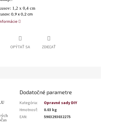
kusov: 1,2 x 0,4 cm
kusov: 0,9 x 0,2 cm
informácie
OPÝTAŤ SA
ZDIEĽAŤ
Dodatočné parametre
LU
Kategória
:
Opravné sady DIY
Hmotnosť
:
0.03 kg
vých
EAN
:
5903293032275
očas