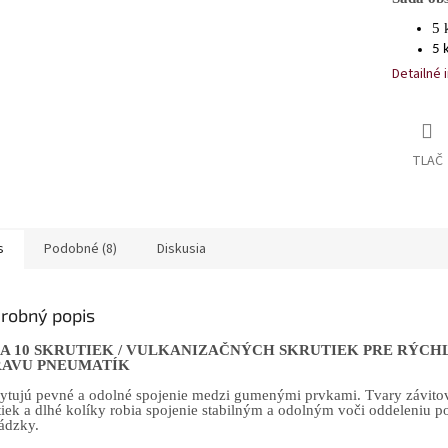
5 
5 
Detailné 
TLAČ
s
Podobné (8)
Diskusia
robný popis
A 10 SKRUTIEK / VULKANIZAČNÝCH SKRUTIEK PRE RÝCH
AVU PNEUMATÍK
ytujú pevné a odolné spojenie medzi gumenými prvkami. Tvary závito
tiek a dlhé kolíky robia spojenie stabilným a odolným voči oddeleniu p
ádzky.