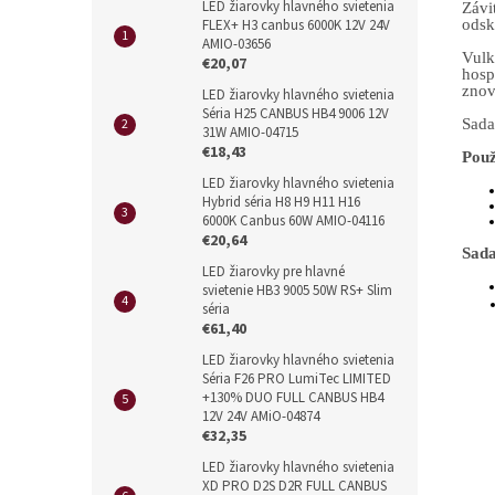
LED žiarovky hlavného svietenia
Závi
FLEX+ H3 canbus 6000K 12V 24V
odsk
AMIO-03656
Vulk
€20,07
hosp
znov
LED žiarovky hlavného svietenia
Séria H25 CANBUS HB4 9006 12V
Sada
31W AMIO-04715
€18,43
Použ
LED žiarovky hlavného svietenia
Hybrid séria H8 H9 H11 H16
6000K Canbus 60W AMIO-04116
€20,64
Sada
LED žiarovky pre hlavné
svietenie HB3 9005 50W RS+ Slim
séria
€61,40
LED žiarovky hlavného svietenia
Séria F26 PRO LumiTec LIMITED
+130% DUO FULL CANBUS HB4
12V 24V AMiO-04874
€32,35
LED žiarovky hlavného svietenia
XD PRO D2S D2R FULL CANBUS