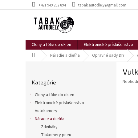
Prejsť
+421 949 202 894
tabak.autodiely@gmail.com
na
obsah
Clony a fólie do okien
Elektronické príslušenstvo
Domov
Náradie a dieľňa
Opravné sady DIY
B
Vulk
o
Preskočiť
č
Priemer
Neohod
Kategórie
kategórie
n
hodnote
ý
produkt
Clony a fólie do okien
p
je
Elektronické príslušenstvo
0,0
a
z
Autokamery
n
5
e
Náradie a dieľňa
hviezdič
l
Zdviháky
Tlakomery pneu