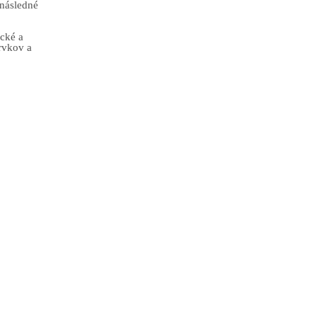
 následné
cké a
rvkov a