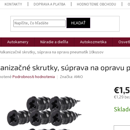
KONTAKTY
DOPRAVA A PLATBA
HODNOTENIE OBCHODU
O
HĽADAŤ
Autokamery
Náradie a dieľňa
Autokozmetika
Osvetl
Vulkanizačné skrutky, súprava na opravu pneumatík 10kusov
anizačné skrutky, súprava na opravu
né
notené
Podrobnosti hodnotenia
Značka:
AMiO
nie
€1,
u
€1,29 be
Jednotk
Skla
cena:
iek.