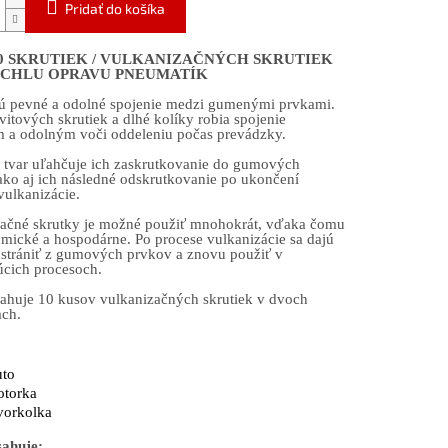
Pridať do košíka
0 SKRUTIEK / VULKANIZAČNÝCH SKRUTIEK
ÝCHLU OPRAVU PNEUMATÍK
ú pevné a odolné spojenie medzi gumenými prvkami.
vitových skrutiek a dlhé kolíky robia spojenie
m a odolným voči oddeleniu počas prevádzky.
 tvar uľahčuje ich zaskrutkovanie do gumových
ako aj ich následné odskrutkovanie po ukončení
vulkanizácie.
ačné skrutky je možné použiť mnohokrát, vďaka čomu
mické a hospodárne. Po procese vulkanizácie sa dajú
strániť z gumových prvkov a znovu použiť v
úcich procesoch.
ahuje 10 kusov vulkanizačných skrutiek v dvoch
ach.
:
to
torka
vorkolka
sahuje: