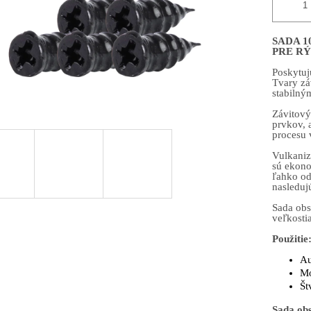
SADA 1
PRE R
Poskytuj
Tvary zá
stabilný
Závitový
prvkov, 
procesu 
Vulkaniz
sú ekono
ľahko od
nasleduj
Sada obs
veľkosti
Použitie
Au
Mo
Št
Sada ob