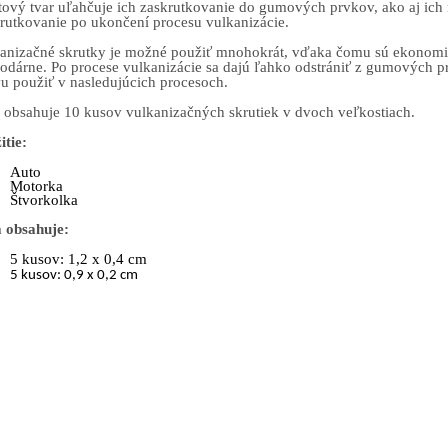
tový tvar uľahčuje ich zaskrutkovanie do gumových prvkov, ako aj ich
rutkovanie po ukončení procesu vulkanizácie.
anizačné skrutky je možné použiť mnohokrát, vďaka čomu sú ekonomi
odárne. Po procese vulkanizácie sa dajú ľahko odstrániť z gumových p
u použiť v nasledujúcich procesoch.
 obsahuje 10 kusov vulkanizačných skrutiek v dvoch veľkostiach.
itie:
Auto
Motorka
Štvorkolka
 obsahuje:
5 kusov: 1,2 x 0,4 cm
5 kusov: 0,9 x 0,2 cm