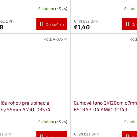
Skladom
(>5 ks)
Sklad
bez DPH
€1,14 bez DPH
Do košíka
Do
28
€1,40
Kód:
A-03574
Kód
iče rohov pre upínacie
Gumové lano 2x120cm o7m
uhy 55mm AMiO-03574
BSTRAP-04 AMiO-01149
Skladom
(>5 ks)
Sklad
bez DPH
€1,24 bez DPH