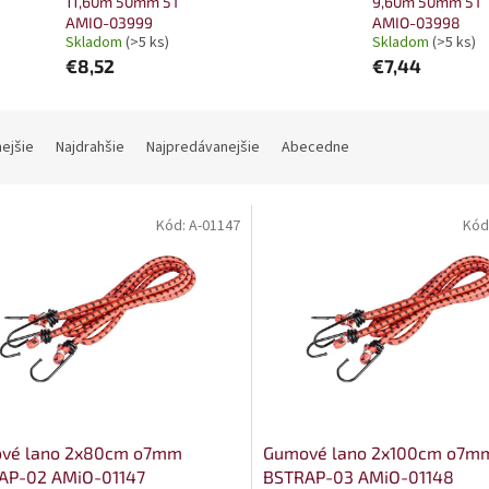
11,60m 50mm 5T
9,60m 50mm 5T
AMIO-03999
AMIO-03998
Skladom
(>5 ks)
Skladom
(>5 ks)
€8,52
€7,44
nejšie
Najdrahšie
Najpredávanejšie
Abecedne
Kód:
A-01147
Kód
vé lano 2x80cm o7mm
Gumové lano 2x100cm o7m
AP-02 AMiO-01147
BSTRAP-03 AMiO-01148