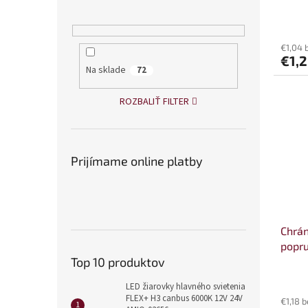
o
v
€1,04 
€1,
Na sklade
72
ROZBALIŤ FILTER
Prijímame online platby
Chrán
popr
Top 10 produktov
LED žiarovky hlavného svietenia
FLEX+ H3 canbus 6000K 12V 24V
€1,18 