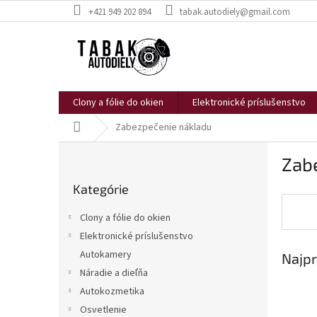
Prejsť
+421 949 202 894
tabak.autodiely@gmail.com
na
obsah
Clony a fólie do okien
Elektronické príslušenstvo
Domov
Zabezpečenie nákladu
B
Zab
o
Preskočiť
č
Kategórie
kategórie
n
ý
Clony a fólie do okien
p
Elektronické príslušenstvo
a
Autokamery
Najpr
n
e
Náradie a dieľňa
l
Autokozmetika
Osvetlenie