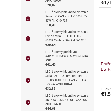
AMIO-03656
€1,
€20,07
LED žiarovky hlavného svietenia
Séria H25 CANBUS HB4 9006 12V
31W AMIO-04715
€18,43
LED žiarovky hlavného svietenia
Hybrid séria H8 H9 H11 H16
6000K Canbus 60W AMIO-04116
€20,64
LED žiarovky pre hlavné
svietenie HB3 9005 50W RS+ Slim
séria
Pruž
€61,40
BSTR
LED žiarovky hlavného svietenia
Séria F26 PRO LumiTec LIMITED
+130% DUO FULL CANBUS HB4
12V 24V AMiO-04874
€32,35
€1,26 
€1,5
LED žiarovky hlavného svietenia
XD PRO D2S D2R FULL CANBUS
AMiO-04680
€44,61