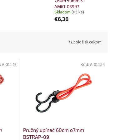
7,60m 50mm 5T
AMIO-03997
Skladom
(>5 ks)
€6,38
72
položiek celkom
:
A-01148
Kód:
A-01154
m
Pružný upínač 60cm o7mm
BSTRAP-09