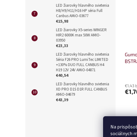
LED žiarovky hlavného svietenia
H8/H9/H11/H16 HP séria Full
Canbus AMiO-03677
€15,98
LED žiarovky X5-series WINGER
HIR2 6000K max 50W AMIO-
03950
€23,33
Gumo
LED žiarovky hlavného svietenia
Séria F26 PRO LumiTec LIMITED
BSTR
+130% DUO FULL CANBUS H4
H19 12V 24V AMiO-04871
€40,54
LED žiarovky hlavného svietenia
€1,43 
XD PRO D1S D1R FULL CANBUS
€1,7
AMiO-04679
€43,39
Na prispôsob
sociálnych m