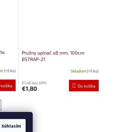
14
Pružny upínač o8 mm, 100cm
BSTRAP-21
om
(>5 ks)
Skladom
(>5 ks)
€1,46 bez DPH
 košíka
Do košíka
€1,80
Súhlasím