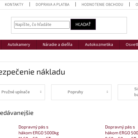
KONTAKTY
DOPRAVA A PLATBA
HODNOTENIE OBCHODU
O
HĽADAŤ
Autokamery
Náradie a dieľňa
Autokozmetika
Osvetl
ezpečenie nákladu
S
Pružné upínače
Popruhy
b
p
edávanejšie
Dopravný pás s
Dopravný pás s
hákom ERGO 5000kg
hákom ERGO 500