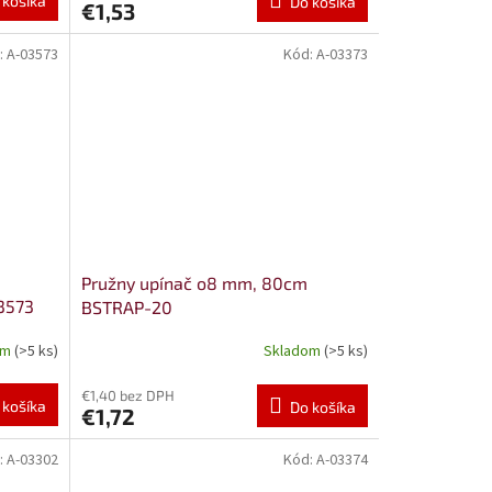
 košíka
Do košíka
€1,53
:
A-03573
Kód:
A-03373
Pružny upínač o8 mm, 80cm
3573
BSTRAP-20
om
(>5 ks)
Skladom
(>5 ks)
€1,40 bez DPH
 košíka
Do košíka
€1,72
:
A-03302
Kód:
A-03374