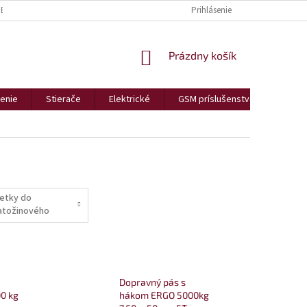
BCHODNÉ PODMIENKY
REKLAMÁCIE A VRÁTENIA
Prihlásenie
PODMIENKY OCHR
NÁKUPNÝ
Prázdny košík
KOŠÍK
enie
Stierače
Elektrické
GSM príslušenstvo
Bezp
ietky do
atožinového
riestoru
Dopravný pás s
0 kg
hákom ERGO 5000kg