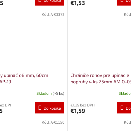
Do košíka
Do
45
€1,53
Kód:
A-03372
Kód
ny upínač o8 mm, 60cm
Chrániče rohov pre upínacie
AP-19
popruhy 4 ks 25mm AMiO-0
Skladom
(>5 ks)
Sklad
bez DPH
€1,29 bez DPH
Do košíka
Do
5
€1,59
Kód:
A-01150
Kód