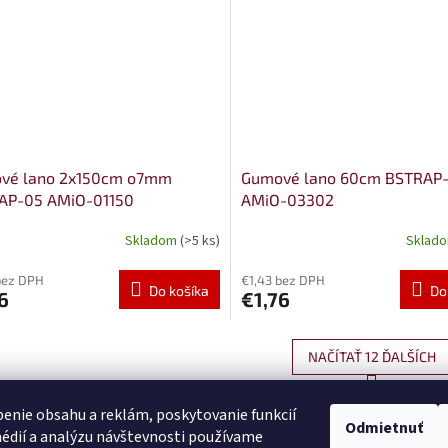
vé lano 2x150cm o7mm
Gumové lano 60cm BSTRAP-
AP-05 AMiO-01150
AMiO-03302
Skladom
(>5 ks)
Sklad
bez DPH
€1,43 bez DPH
Do košíka
Do
6
€1,76
NAČÍTAŤ 12 ĎALŠÍCH
S
1
6
O
t
enie obsahu a reklám, poskytovanie funkcií
r
v
Odmietnuť
HORE
á
édií a analýzu návštevnosti používame
l