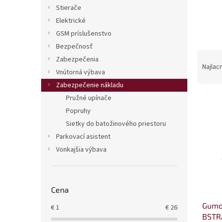
Stierače
Elektrické
GSM príslušenstvo
Bezpečnosť
R
Zabezpečenia
a
Najlac
Vnútorná výbava
d
Zabezpečenie nákladu
e
V
n
Pružné upínače
ý
i
Popruhy
p
e
Sietky do batožinového priestoru
i
p
Parkovací asistent
s
r
Vonkajšia výbava
p
o
r
d
o
u
d
k
Cena
u
t
Gumo
k
o
€
1
€
26
BSTR
t
v