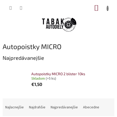
Prejsť
NÁKUP
na
obsah
KOŠÍK
Autopoistky MICRO
Najpredávanejšie
Autopoistky MICRO 2 blister 10ks
Skladom
(>5 ks)
€1,50
R
a
Najlacnejšie
Najdrahšie
Najpredávanejšie
Abecedne
d