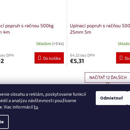
cí popruh s račnou 500kg
Upínací popruh s račňou 50
m 4m
25mm 5m
Skladom
(>5 ks)
Sklad
 bez DPH
€4,32 bez DPH
Do košíka
Do
02
€5,31
NAČÍTAŤ 12 ĎALŠÍCH
S
1
4
O
t
enie obsahu a reklám, poskytovanie funkcií
r
v
Odmietnuť
HORE
á
édií a analýzu návštevnosti používame
l
n
á
e. Viac informácií
tu
.
k
d
o
a
v
ie
c
né.
Upraviť nastavenie cookies
a
i
n