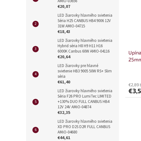
AMIO-03656
€20,07
LED žiarovky hlavného svietenia
Séria H25 CANBUS HB4 9006 12V
31W AMIO-04715
€18,43
LED žiarovky hlavného svietenia
Hybrid séria H8 H9 H11 H16
6000K Canbus 60W AMIO-04116
Upína
€20,64
25mm
LED žiarovky pre hlavné
svietenie HB3 9005 50W RS+ Slim
séria
€61,40
€2,89 
€3,
LED žiarovky hlavného svietenia
Séria F26 PRO LumiTec LIMITED
+130% DUO FULL CANBUS HB4
12V 24V AMiO-04874
€32,35
LED žiarovky hlavného svietenia
XD PRO D2S D2R FULL CANBUS
AMiO-04680
€44,61