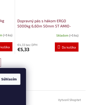
0kg
Dopravný pás s hákom ERGO
5000kg 6,60m 50mm 5T AMIO-
03996
om
(>5 ks)
Skladom
(>5 ks)
€4,33 bez DPH
 košíka
Do košíka
€5,33
Súhlasím
Vytvoril Shoptet