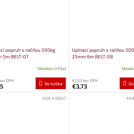
cí popruh s račňou 500kg
Upínací popruh s račňou 50
 5m BELT-07
25mm 6m BELT-08
Skladom
(>5 ks)
Sklad
bez DPH
€3,03 bez DPH
Do košíka
Do
55
€3,73
Kód:
A-02027
Kód