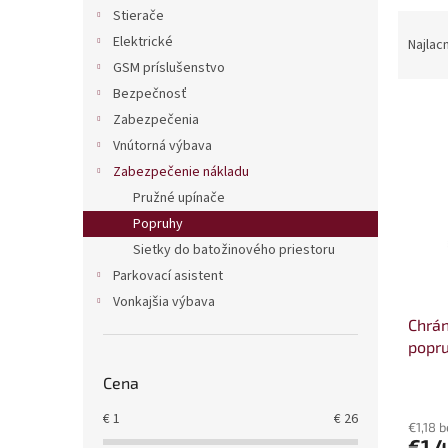
Stierače
R
a
Elektrické
Najlac
d
GSM príslušenstvo
e
Bezpečnosť
V
n
Zabezpečenia
ý
i
Vnútorná výbava
p
e
Zabezpečenie nákladu
i
p
s
r
Pružné upínače
p
o
Popruhy
r
d
Sietky do batožinového priestoru
o
u
Parkovací asistent
d
k
Vonkajšia výbava
u
t
Chrán
k
o
popr
t
v
o
Cena
v
€
1
€
26
€1,18 
€1,