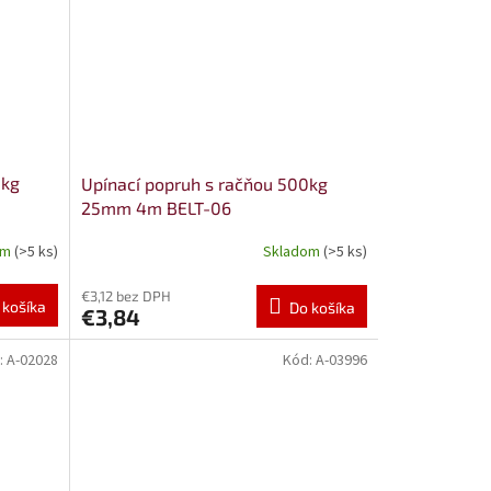
0kg
Upínací popruh s račňou 500kg
25mm 4m BELT-06
om
(>5 ks)
Skladom
(>5 ks)
€3,12 bez DPH
 košíka
Do košíka
€3,84
:
A-02028
Kód:
A-03996