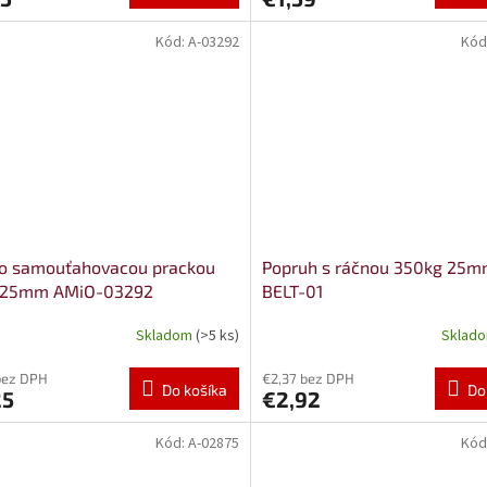
Kód:
A-03292
Kód
so samouťahovacou prackou
Popruh s ráčnou 350kg 25
 25mm AMiO-03292
BELT-01
Skladom
(>5 ks)
Sklad
bez DPH
€2,37 bez DPH
Do košíka
Do
25
€2,92
Kód:
A-02875
Kód