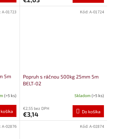
:
A-01723
Kód:
A-01724
mm 5m
Popruh s ráčnou 500kg 25mm 5m
BELT-02
om
(>5 ks)
Skladom
(>5 ks)
€2,55 bez DPH
 košíka
Do košíka
€3,14
:
A-02876
Kód:
A-02874