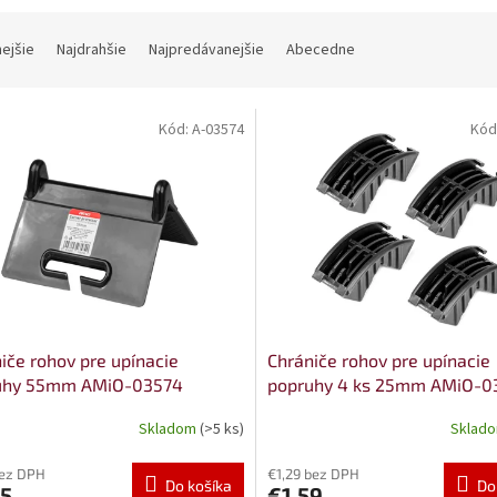
nejšie
Najdrahšie
Najpredávanejšie
Abecedne
Kód:
A-03574
Kód
iče rohov pre upínacie
Chrániče rohov pre upínacie
uhy 55mm AMiO-03574
popruhy 4 ks 25mm AMiO-0
Skladom
(>5 ks)
Sklad
bez DPH
€1,29 bez DPH
Do košíka
Do
45
€1,59