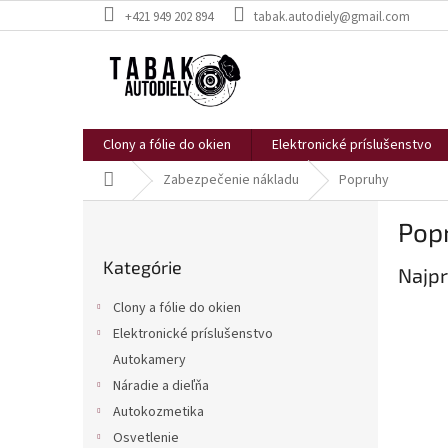
Prejsť
+421 949 202 894
tabak.autodiely@gmail.com
na
obsah
Clony a fólie do okien
Elektronické príslušenstvo
Domov
Zabezpečenie nákladu
Popruhy
B
Pop
o
Preskočiť
č
Kategórie
kategórie
Najpr
n
ý
Clony a fólie do okien
p
Elektronické príslušenstvo
a
Autokamery
n
e
Náradie a dieľňa
l
Autokozmetika
Osvetlenie