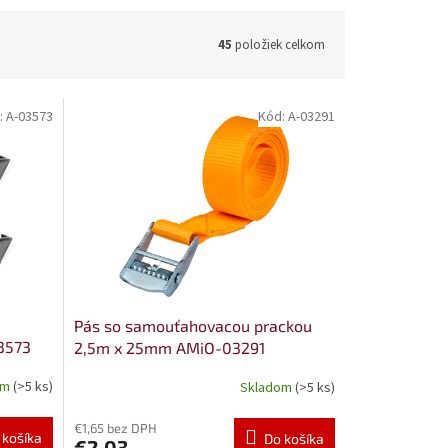
45
položiek celkom
:
A-03573
Kód:
A-03291
Pás so samouťahovacou prackou
3573
2,5m x 25mm AMiO-03291
om
(>5 ks)
Skladom
(>5 ks)
€1,65 bez DPH
 košíka
Do košíka
€2,03