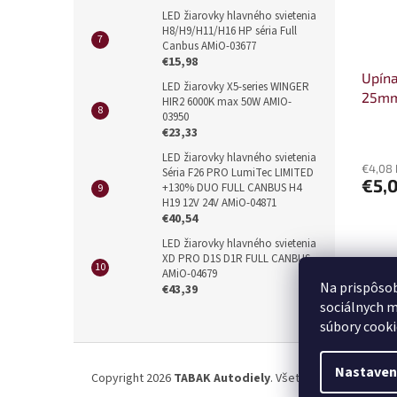
LED žiarovky hlavného svietenia
H8/H9/H11/H16 HP séria Full
Canbus AMiO-03677
€15,98
Upína
LED žiarovky X5-series WINGER
25m
HIR2 6000K max 50W AMIO-
03950
€23,33
LED žiarovky hlavného svietenia
€4,08
Séria F26 PRO LumiTec LIMITED
€5,
+130% DUO FULL CANBUS H4
H19 12V 24V AMiO-04871
€40,54
LED žiarovky hlavného svietenia
XD PRO D1S D1R FULL CANBUS
AMiO-04679
Na prispôsob
€43,39
sociálnych m
súbory cooki
Z
á
Nastaven
Copyright 2026
TABAK Autodiely
. Všetky práva vyhrade
p