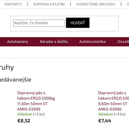
KONTAKTY
DOPRAVA A PLATBA
HODNOTENIE OBCHODU
O
HĽADAŤ
Autokamery
Náradie a dieľňa
Autokozmetika
Osvetl
ruhy
edávanejšie
Dopravný pás s
Dopravný pás s
hákom ERGO 5000kg
hákom ERGO 500
11,60m 50mm 5T
9,60m 50mm 5T
AMIO-03999
AMIO-03998
Skladom
(>5 ks)
Skladom
(>5 ks)
€8,52
€7,44