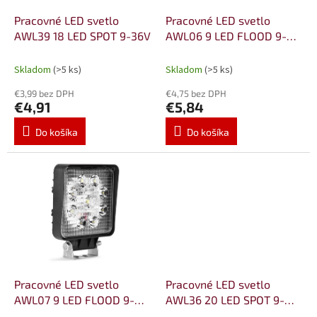
o
o
d
Pracovné LED svetlo
Pracovné LED svetlo
v
u
AWL39 18 LED SPOT 9-36V
AWL06 9 LED FLOOD 9-
k
36V
t
Skladom
(>5 ks)
Skladom
(>5 ks)
o
€3,99 bez DPH
€4,75 bez DPH
v
€4,91
€5,84
Do košíka
Do košíka
Pracovné LED svetlo
Pracovné LED svetlo
AWL07 9 LED FLOOD 9-
AWL36 20 LED SPOT 9-
36V
36V