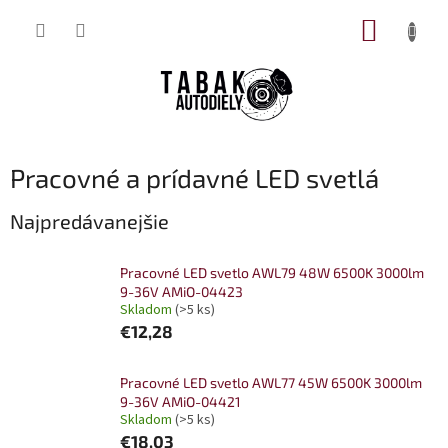
Prejsť
NÁKUP
na
obsah
KOŠÍK
Pracovné a prídavné LED svetlá
Najpredávanejšie
Pracovné LED svetlo AWL79 48W 6500K 3000lm
9-36V AMiO-04423
Skladom
(>5 ks)
€12,28
Pracovné LED svetlo AWL77 45W 6500K 3000lm
9-36V AMiO-04421
Skladom
(>5 ks)
€18,03