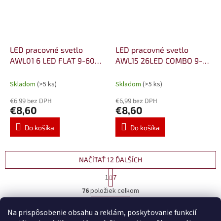
LED pracovné svetlo
LED pracovné svetlo
AWL01 6 LED FLAT 9-60V
AWL15 26LED COMBO 9-
AMiO-01612
36V AMiO-02429
Skladom
(>5 ks)
Skladom
(>5 ks)
€6,99 bez DPH
€6,99 bez DPH
€8,60
€8,60
Do košíka
Do košíka
NAČÍTAŤ 12 ĎALŠÍCH
S
1
7
t
O
r
76
položiek celkom
v
á
l
HORE
n
Na prispôsobenie obsahu a reklám, poskytovanie funkcií
á
k