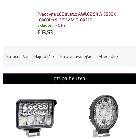
Pracovné LED svetlo AWL69 54W 6500K
10000lm 9-36V AMiO-04210
Skladom
(>5 ks)
€13,53
R
a
Najlacnejšie
Najdrahšie
Najpredávanejšie
Abecedne
d
e
n
OTVORIŤ FILTER
i
e
V
p
ý
r
p
o
i
d
s
u
p
k
r
t