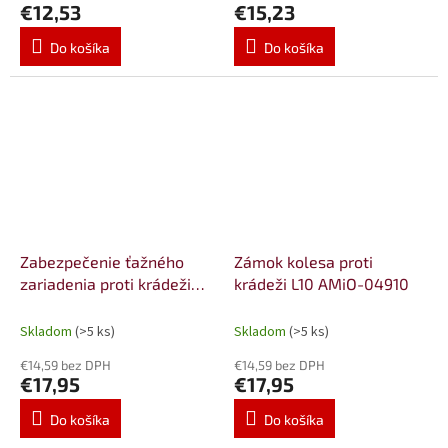
€12,53
€15,23
Do košíka
Do košíka
Zabezpečenie ťažného
Zámok kolesa proti
zariadenia proti krádeži
krádeži L10 AMiO-04910
L09 AMiO-04909
Skladom
(>5 ks)
Skladom
(>5 ks)
€14,59 bez DPH
€14,59 bez DPH
€17,95
€17,95
Do košíka
Do košíka