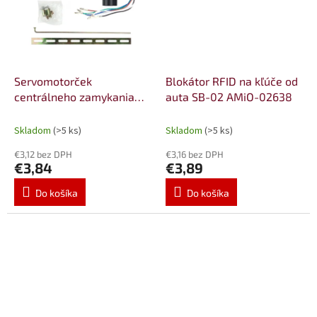
Servomotorček
Blokátor RFID na kľúče od
centrálneho zamykania
auta SB-02 AMiO-02638
MASTER AMiO-01681
Skladom
(>5 ks)
Skladom
(>5 ks)
€3,12 bez DPH
€3,16 bez DPH
€3,84
€3,89
Do košíka
Do košíka