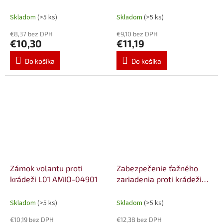
AMIO-04902
Skladom
(>5 ks)
Skladom
(>5 ks)
€8,37 bez DPH
€9,10 bez DPH
€10,30
€11,19
Do košíka
Do košíka
Zámok volantu proti
Zabezpečenie ťažného
krádeži L01 AMIO-04901
zariadenia proti krádeži
L08 AMiO-04908
Skladom
(>5 ks)
Skladom
(>5 ks)
€10,19 bez DPH
€12,38 bez DPH