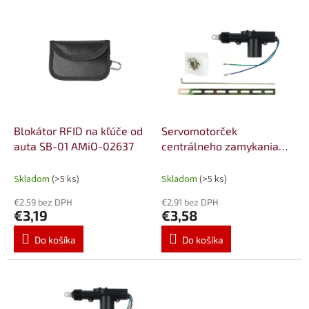
e
V
p
ý
r
p
o
i
d
s
u
p
k
r
t
o
o
d
Blokátor RFID na kľúče od
Servomotorček
v
u
auta SB-01 AMiO-02637
centrálneho zamykania
k
SLAVE AMiO-01680
t
Skladom
(>5 ks)
Skladom
(>5 ks)
o
€2,59 bez DPH
€2,91 bez DPH
v
€3,19
€3,58
Do košíka
Do košíka