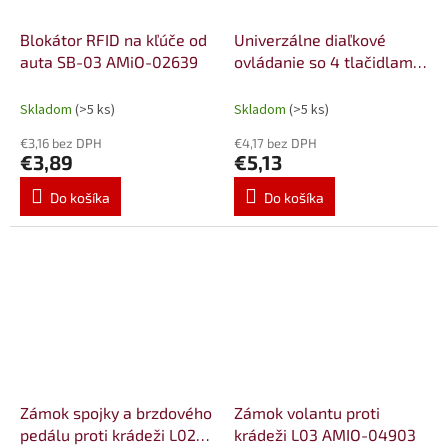
Blokátor RFID na kľúče od
Univerzálne diaľkové
auta SB-03 AMiO-02639
ovládanie so 4 tlačidlami
AMiO-03143
Skladom
(>5 ks)
Skladom
(>5 ks)
€3,16 bez DPH
€4,17 bez DPH
€3,89
€5,13
Do košíka
Do košíka
Zámok spojky a brzdového
Zámok volantu proti
pedálu proti krádeži L02
krádeži L03 AMIO-04903