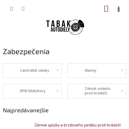
Prejsť
NÁKUP
na
obsah
KOŠÍK
Zabezpečenia
Centralné zámky
Alarmy
Zámok volantu
RFID blokátory
proti krádeži
Najpredávanejšie
Zámok spojky a brzdového pedálu proti krádeži