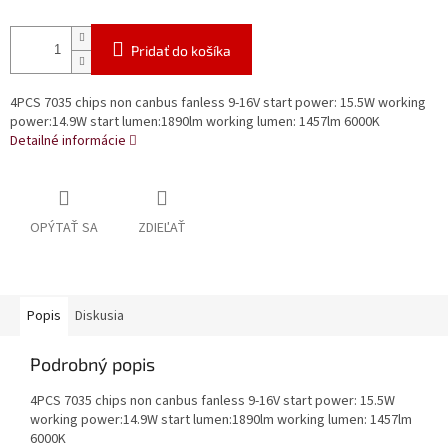
Pridať do košíka
4PCS 7035 chips non canbus fanless 9-16V start power: 15.5W working
power:14.9W start lumen:1890lm working lumen: 1457lm 6000K
Detailné informácie
OPÝTAŤ SA
ZDIEĽAŤ
Popis
Diskusia
Podrobný popis
4PCS 7035 chips non canbus fanless 9-16V start power: 15.5W
working power:14.9W start lumen:1890lm working lumen: 1457lm
6000K