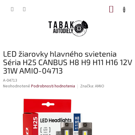
Prejsť
NÁKUP
na
obsah
KOŠÍK
LED žiarovky hlavného svietenia
Séria H25 CANBUS H8 H9 H11 H16 12V
31W AMIO-04713
A-04713
Priemerné
Neohodnotené
Podrobnosti hodnotenia
Značka:
AMiO
hodnotenie
produktu
je
0,0
z
5
hviezdičiek.