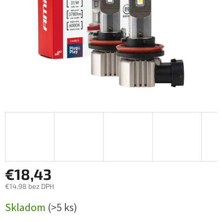
€18,43
€14,98 bez DPH
Jednotková
Skladom
(>5 ks)
cena: