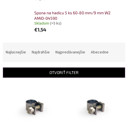
Spona na hadicu 5 ks 60-80 mm/9 mm W2
AMiO-04590
Skladom
(>5 ks)
€1,54
R
a
Najlacnejšie
Najdrahšie
Najpredávanejšie
Abecedne
d
e
n
OTVORIŤ FILTER
i
e
V
p
ý
r
p
o
i
d
s
u
p
k
r
t