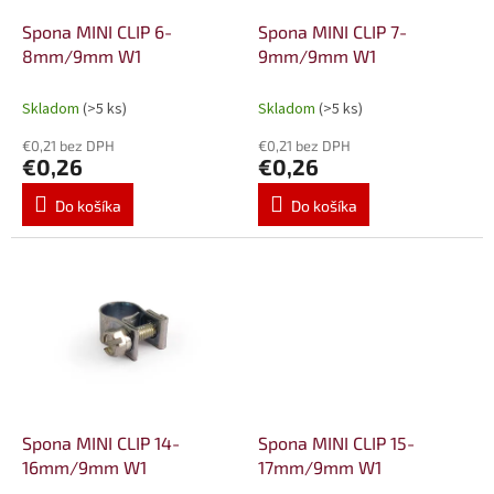
o
o
d
Spona MINI CLIP 6-
Spona MINI CLIP 7-
v
u
8mm/9mm W1
9mm/9mm W1
k
t
Skladom
(>5 ks)
Skladom
(>5 ks)
o
€0,21 bez DPH
€0,21 bez DPH
v
€0,26
€0,26
Do košíka
Do košíka
Spona MINI CLIP 14-
Spona MINI CLIP 15-
16mm/9mm W1
17mm/9mm W1