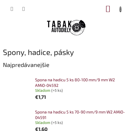
Prejsť
NÁKUP
na
obsah
KOŠÍK
Spony, hadice, pásky
Najpredávanejšie
Spona na hadicu 5 ks 80-100 mm/9 mm W2
AMiO-04592
Skladom
(>5 ks)
€1,71
Spona na hadicu 5 ks 70-90 mm/9 mm W2 AMiO-
04591
Skladom
(>5 ks)
€1,60