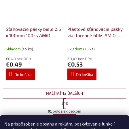
Sťahovacie pásky biele 2,5
Plastové sťahovacie pásky
x 100mm 100ks AMiO-
viacfarebné 60ks AMiO-
04305
04313
Skladom
(>5 ks)
Skladom
(>5 ks)
€0,40 bez DPH
€0,43 bez DPH
€0,49
€0,53
Do košíka
Do košíka
NAČÍTAŤ 12 ĎALŠÍCH
S
1
8
t
O
r
91
položiek celkom
v
á
l
HORE
n
Na prispôsobenie obsahu a reklám, poskytovanie funkcií
á
k