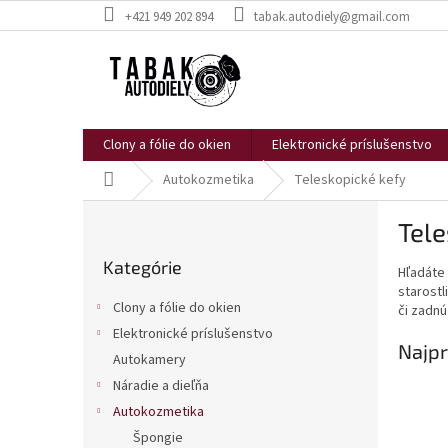
Prejsť
+421 949 202 894
tabak.autodiely@gmail.com
na
obsah
Clony a fólie do okien
Elektronické príslušenstvo
Domov
Autokozmetika
Teleskopické kefy
B
Tele
o
Preskočiť
č
Kategórie
kategórie
Hľadáte
n
starostl
ý
Clony a fólie do okien
či zadnú
p
Elektronické príslušenstvo
a
Najpr
Autokamery
n
e
Náradie a dieľňa
l
Autokozmetika
Špongie