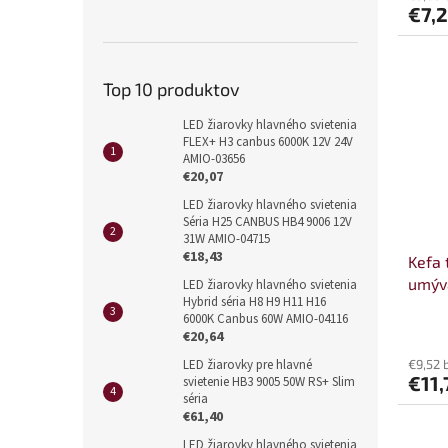
€7,
Top 10 produktov
LED žiarovky hlavného svietenia
FLEX+ H3 canbus 6000K 12V 24V
AMIO-03656
€20,07
LED žiarovky hlavného svietenia
Séria H25 CANBUS HB4 9006 12V
31W AMIO-04715
€18,43
Kefa 
umýv
LED žiarovky hlavného svietenia
Hybrid séria H8 H9 H11 H16
0104
6000K Canbus 60W AMIO-04116
€20,64
LED žiarovky pre hlavné
€9,52 
€11,
svietenie HB3 9005 50W RS+ Slim
séria
€61,40
LED žiarovky hlavného svietenia