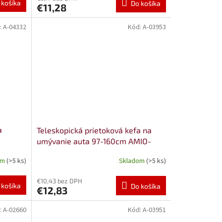
 košíka
Do košíka
€11,28
:
A-04332
Kód:
A-03953
a
Teleskopická prietoková kefa na
umývanie auta 97-160cm AMIO-
03953
om
(>5 ks)
Skladom
(>5 ks)
€10,43 bez DPH
 košíka
Do košíka
€12,83
:
A-02660
Kód:
A-03951