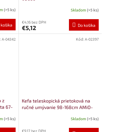
om
(>5 ks)
Skladom
(>5 ks)
€4,16 bez DPH
 košíka
Do košíka
€5,12
:
A-04342
Kód:
A-02397
a z
Kefa teleskopická prietoková na
ta 67-
ručné umývanie 98-168cm AMiO-
02397
om
(>5 ks)
Skladom
(>5 ks)
€9,17 bez DPH