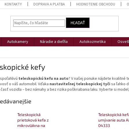
KONTAKTY
DOPRAVA A PLATBA
HODNOTENIE OBCHODU
O
HĽADAŤ
Autokamery
Náradie a dieľňa
Autokozmetika
Osvetl
skopické kefy
 spoľahlivú
teleskopickú kefu na auto
? V našej ponuke nájdete kvalitné 
ivosť o váš automobil. Vďaka
nastaviteľnej teleskopickej tyči
sa ľahko d
 časť vozidla – bez námahy a bez rizika poškriabania laku. Vyberte si model
edávanejšie
Teleskopická
Teleskopická kef
prietoková kefa z
umývanie auta A
mikrovlákna na
04333