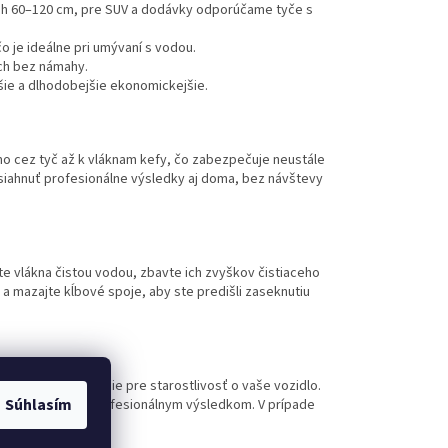
ah 60–120 cm, pre SUV a dodávky odporúčame tyče s
čo je ideálne pri umývaní s vodou.
och bez námahy.
šie a dlhodobejšie ekonomickejšie.
amo cez tyč až k vláknam kefy, čo zabezpečuje neustále
osiahnuť profesionálne výsledky aj doma, bez návštevy
ite vlákna čistou vodou, zbavte ich zvyškov čistiaceho
 a mazajte kĺbové spoje, aby ste predišli zaseknutiu
o dostupné riešenie pre starostlivosť o vaše vozidlo.
Súhlasím
z škrabancov a s profesionálnym výsledkom. V prípade
fy.