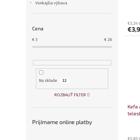
Vonkajšia výbava
o
v
€3,24 
€3,
Cena
€
3
€
26
Na sklade
22
ROZBALIŤ FILTER
Kefa 
teles
Prijímame online platby
€5,85 