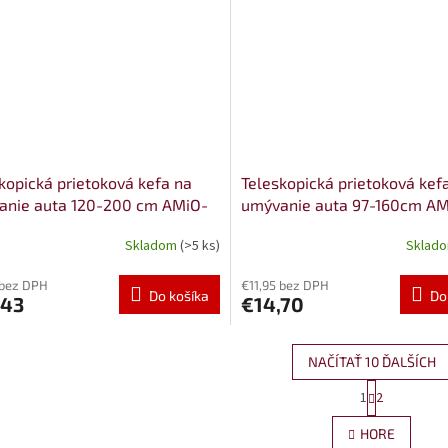
kopická prietoková kefa na
Teleskopická prietoková kef
anie auta 120-200 cm AMiO-
umývanie auta 97-160cm AM
8
02660
Skladom
(>5 ks)
Sklad
 bez DPH
€11,95 bez DPH
Do košíka
Do
,43
€14,70
NAČÍTAŤ 10 ĎALŠÍCH
S
1
2
O
t
r
v
HORE
á
l