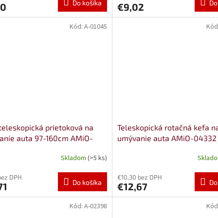
Do košíka
Do
20
€9,02
Kód:
A-01045
Kód
teleskopická prietoková na
Teleskopická rotačná kefa n
anie auta 97-160cm AMiO-
umývanie auta AMiO-04332
5
Skladom
(>5 ks)
Sklad
bez DPH
€10,30 bez DPH
Do košíka
Do
71
€12,67
Kód:
A-02398
Kód