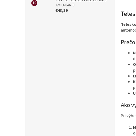
AMiO-04679
€43,39
Teles
Telesko
automobi
Prečo 
N
d
O
p
E
K
p
U
Ako v
Pri výb
M
o