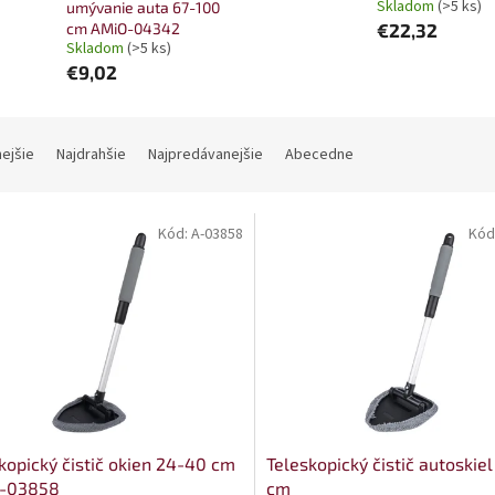
Skladom
(>5 ks)
umývanie auta 67-100
cm AMiO-04342
€22,32
Skladom
(>5 ks)
€9,02
nejšie
Najdrahšie
Najpredávanejšie
Abecedne
Kód:
A-03858
Kód
kopický čistič okien 24-40 cm
Teleskopický čistič autoskie
-03858
cm