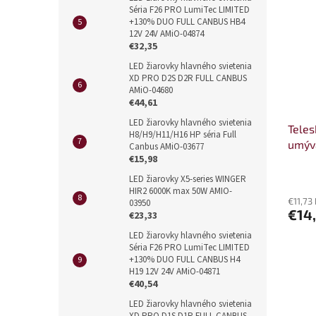
Séria F26 PRO LumiTec LIMITED
+130% DUO FULL CANBUS HB4
12V 24V AMiO-04874
€32,35
LED žiarovky hlavného svietenia
XD PRO D2S D2R FULL CANBUS
AMiO-04680
€44,61
LED žiarovky hlavného svietenia
Teles
H8/H9/H11/H16 HP séria Full
umýv
Canbus AMiO-03677
€15,98
0239
LED žiarovky X5-series WINGER
HIR2 6000K max 50W AMIO-
€11,73
03950
€14
€23,33
LED žiarovky hlavného svietenia
Séria F26 PRO LumiTec LIMITED
+130% DUO FULL CANBUS H4
H19 12V 24V AMiO-04871
€40,54
LED žiarovky hlavného svietenia
XD PRO D1S D1R FULL CANBUS