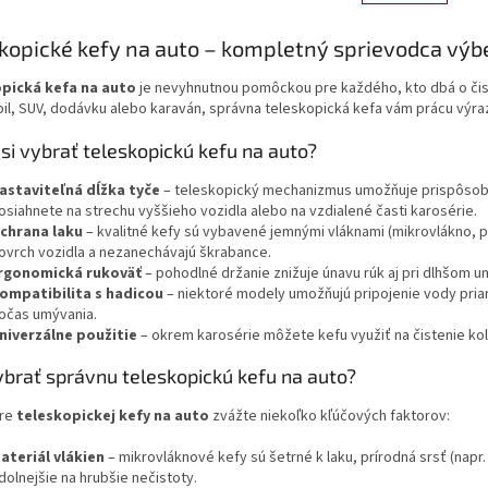
n
á
k
d
kopické kefy na auto – kompletný sprievodca vý
o
a
v
c
a
pická kefa na auto
je nevyhnutnou pomôckou pre každého, kto dbá o čist
i
n
l, SUV, dodávku alebo karaván, správna teleskopická kefa vám prácu výrazn
e
i
e
p
si vybrať teleskopickú kefu na auto?
r
v
astaviteľná dĺžka tyče
– teleskopický mechanizmus umožňuje prispôsobiť
k
osiahnete na strechu vyššieho vozidla alebo na vzdialené časti karosérie.
y
chrana laku
– kvalitné kefy sú vybavené jemnými vláknami (mikrovlákno, 
v
ovrch vozidla a nezanechávajú škrabance.
ý
rgonomická rukoväť
– pohodlné držanie znižuje únavu rúk aj pri dlhšom u
p
ompatibilita s hadicou
– niektoré modely umožňujú pripojenie vody pri
i
očas umývania.
s
niverzálne použitie
– okrem karosérie môžete kefu využiť na čistenie kolie
u
ybrať správnu teleskopickú kefu na auto?
ere
teleskopickej kefy na auto
zvážte niekoľko kľúčových faktorov:
ateriál vlákien
– mikrovláknové kefy sú šetrné k laku, prírodná srsť (napr
dolnejšie na hrubšie nečistoty.