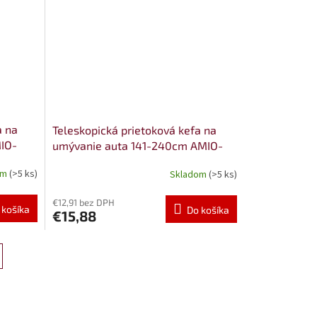
a na
Teleskopická prietoková kefa na
IO-
umývanie auta 141-240cm AMIO-
03951
om
(>5 ks)
Skladom
(>5 ks)
€12,91 bez DPH
 košíka
Do košíka
€15,88