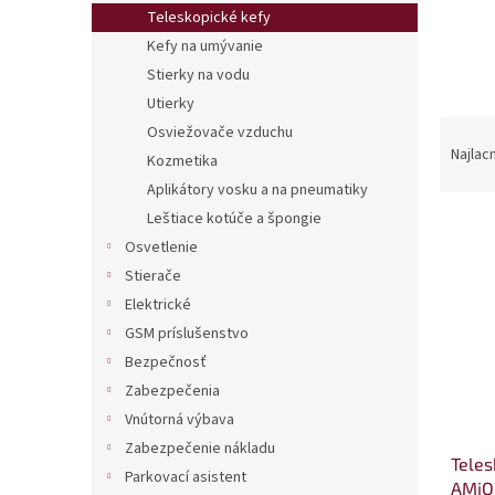
Teleskopické kefy
Kefy na umývanie
Stierky na vodu
Utierky
R
Osviežovače vzduchu
a
Najlac
Kozmetika
d
Aplikátory vosku a na pneumatiky
e
Leštiace kotúče a špongie
V
n
ý
Osvetlenie
i
p
e
Stierače
i
p
Elektrické
s
r
GSM príslušenstvo
p
o
Bezpečnosť
r
d
Zabezpečenia
o
u
d
k
Vnútorná výbava
u
t
Zabezpečenie nákladu
Teles
k
o
Parkovací asistent
AMiO
t
v