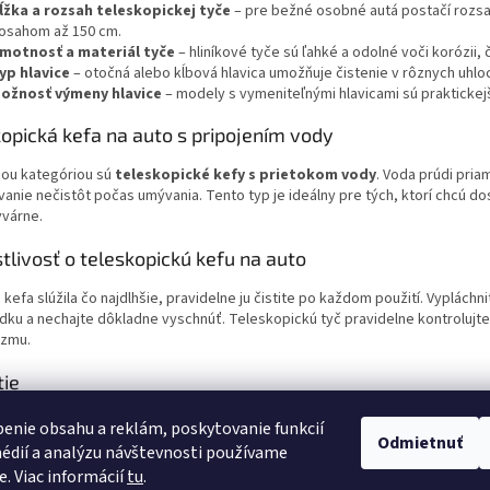
ĺžka a rozsah teleskopickej tyče
– pre bežné osobné autá postačí rozs
osahom až 150 cm.
motnosť a materiál tyče
– hliníkové tyče sú ľahké a odolné voči korózii, 
yp hlavice
– otočná alebo kĺbová hlavica umožňuje čistenie v rôznych uhl
ožnosť výmeny hlavice
– modely s vymeniteľnými hlavicami sú praktickej
opická kefa na auto s pripojením vody
nou kategóriou sú
teleskopické kefy s prietokom vody
. Voda prúdi pri
anie nečistôt počas umývania. Tento typ je ideálny pre tých, ktorí chcú d
várne.
tlivosť o teleskopickú kefu na auto
kefa slúžila čo najdlhšie, pravidelne ju čistite po každom použití. Vypláchn
dku a nechajte dôkladne vyschnúť. Teleskopickú tyč pravidelne kontrolujte
zmu.
tie
pické kefy na auto
z našej ponuky predstavujú praktické, odolné a cenov
enie obsahu a reklám, poskytovanie funkcií
Odmietnuť
si model podľa svojich potrieb a užívajte si čistenie auta bez námahy, be
édií a analýzu návštevnosti používame
nás neváhajte kontaktovať – radi vám pomôžeme s výberom tej správnej ke
e. Viac informácií
tu
.