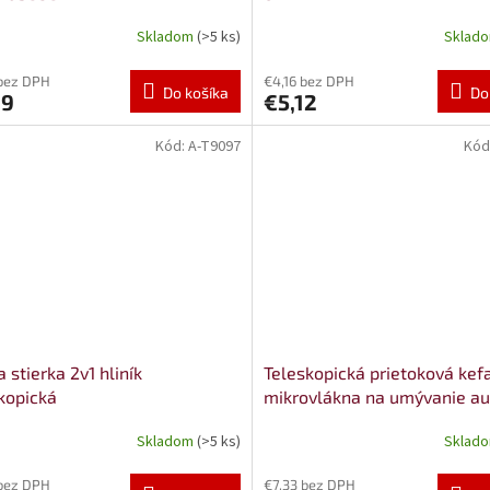
Skladom
(>5 ks)
Sklad
bez DPH
€4,16 bez DPH
Do košíka
Do
99
€5,12
Kód:
A-T9097
Kód
a stierka 2v1 hliník
Teleskopická prietoková kef
kopická
mikrovlákna na umývanie au
100 cm AMiO-04342
Skladom
(>5 ks)
Sklad
bez DPH
€7,33 bez DPH