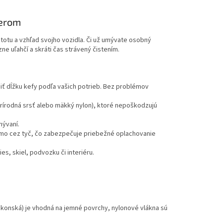
berom
otu a vzhľad svojho vozidla. Či už umývate osobný
e uľahčí a skráti čas strávený čistením.
 dĺžku kefy podľa vašich potrieb. Bez problémov
prírodná srsť alebo mäkký nylon), ktoré nepoškodzujú
mývaní.
amo cez tyč, čo zabezpečuje priebežné oplachovanie
s, skiel, podvozku či interiéru.
. konská) je vhodná na jemné povrchy, nylonové vlákna sú