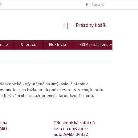
BCHODNÉ PODMIENKY
REKLAMÁCIE A VRÁTENIA
Prihlásenie
PODMIENKY OCHR
NÁKUPNÝ
Prázdny košík
KOŠÍK
enie
Stierače
Elektrické
GSM príslušenstvo
Bezp
teleskopické kefy určené na umývanie, čistenie a
ostanete aj na ťažko prístupné miesta – strechu, kapotu
, ktorý vám uľahčí každodennú starostlivosť o auto.
a na
Teleskopická rotačná
MiO-
kefa na umývanie
auta AMiO-04332