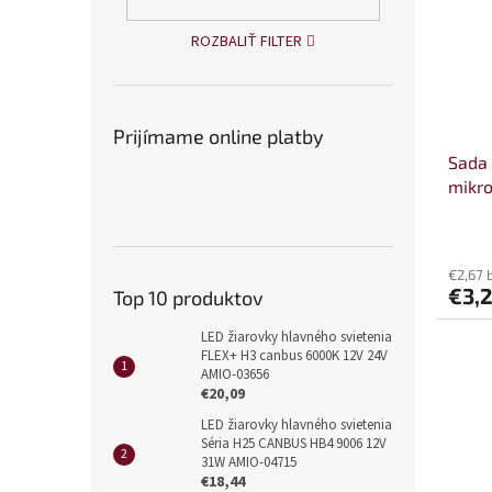
ROZBALIŤ FILTER
Prijímame online platby
Sada 
mikro
4x12
€2,67 
€3,
Top 10 produktov
LED žiarovky hlavného svietenia
FLEX+ H3 canbus 6000K 12V 24V
AMIO-03656
€20,09
LED žiarovky hlavného svietenia
Séria H25 CANBUS HB4 9006 12V
31W AMIO-04715
€18,44