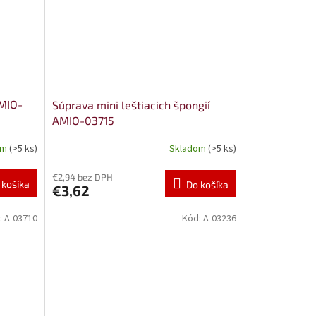
AMIO-
Súprava mini leštiacich špongií
AMIO-03715
om
(>5 ks)
Skladom
(>5 ks)
€2,94 bez DPH
 košíka
Do košíka
€3,62
:
A-03710
Kód:
A-03236