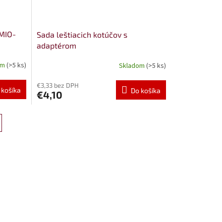
AMIO-
Sada leštiacich kotúčov s
adaptérom
om
(>5 ks)
Skladom
(>5 ks)
€3,33 bez DPH
 košíka
Do košíka
€4,10