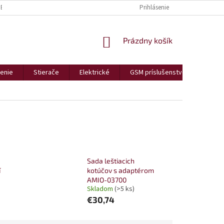
BCHODNÉ PODMIENKY
REKLAMÁCIE A VRÁTENIA
Prihlásenie
PODMIENKY OCHR
NÁKUPNÝ
Prázdny košík
KOŠÍK
enie
Stierače
Elektrické
GSM príslušenstvo
Bezp
Sada leštiacich
í
kotúčov s adaptérom
AMIO-03700
Skladom
(>5 ks)
€30,74