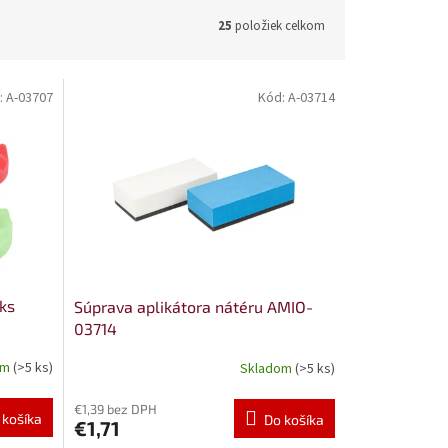
25
položiek celkom
:
A-03707
Kód:
A-03714
 ks
Súprava aplikátora nátéru AMIO-
03714
om
(>5 ks)
Skladom
(>5 ks)
€1,39 bez DPH
 košíka
Do košíka
€1,71