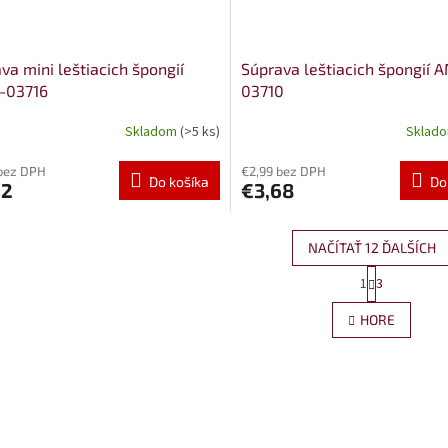
va mini leštiacich špongií
Súprava leštiacich špongií 
-03716
03710
Skladom
(>5 ks)
Sklad
bez DPH
€2,99 bez DPH
Do košíka
Do
62
€3,68
NAČÍTAŤ 12 ĎALŠÍCH
S
1
3
O
t
r
v
HORE
á
l
n
á
k
d
o
a
v
c
a
i
n
e
i