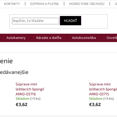
KONTAKTY
DOPRAVA A PLATBA
HODNOTENIE OBCHODU
O
HĽADAŤ
Autokamery
Náradie a dieľňa
Autokozmetika
Osvetl
enie
edávanejšie
Súprava mini
Súprava mini
leštiacich špongií
leštiacich špongi
AMIO-03716
AMIO-03715
Skladom
(>5 ks)
Skladom
(>5 ks)
€3,62
€3,62