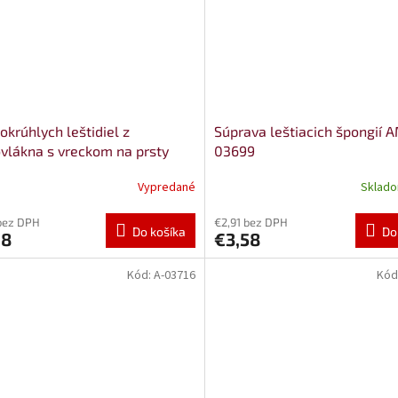
okrúhlych leštidiel z
Súprava leštiacich špongií 
vlákna s vreckom na prsty
03699
5 mm AMiO-02905
Vypredané
Sklad
bez DPH
€2,91 bez DPH
Do košíka
Do
28
€3,58
Kód:
A-03716
Kód