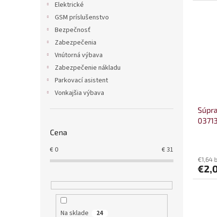
Elektrické
GSM príslušenstvo
Bezpečnosť
Zabezpečenia
Vnútorná výbava
Zabezpečenie nákladu
Parkovací asistent
Vonkajšia výbava
Súpra
0371
Cena
€
0
€
31
€1,64 
€2,
Na sklade
24