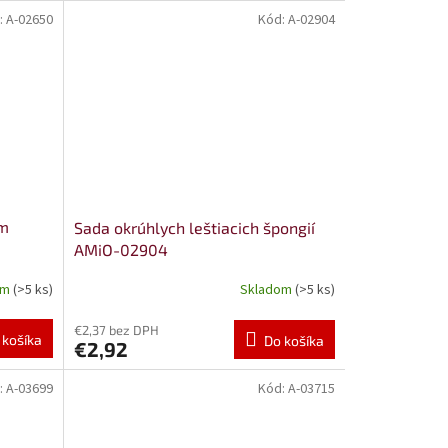
:
A-02650
Kód:
A-02904
mm
Sada okrúhlych leštiacich špongií
AMiO-02904
om
(>5 ks)
Skladom
(>5 ks)
€2,37 bez DPH
 košíka
Do košíka
€2,92
:
A-03699
Kód:
A-03715