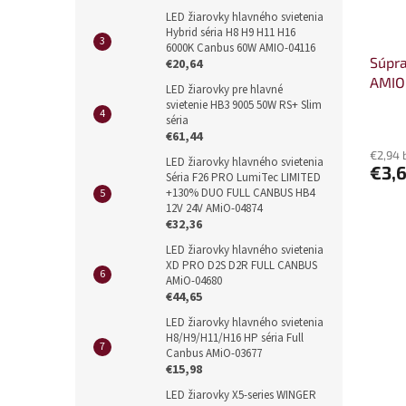
LED žiarovky hlavného svietenia
Hybrid séria H8 H9 H11 H16
6000K Canbus 60W AMIO-04116
Súpra
€20,64
AMIO
LED žiarovky pre hlavné
svietenie HB3 9005 50W RS+ Slim
séria
€61,44
€2,94 
LED žiarovky hlavného svietenia
€3,
Séria F26 PRO LumiTec LIMITED
+130% DUO FULL CANBUS HB4
12V 24V AMiO-04874
€32,36
LED žiarovky hlavného svietenia
XD PRO D2S D2R FULL CANBUS
AMiO-04680
€44,65
LED žiarovky hlavného svietenia
H8/H9/H11/H16 HP séria Full
Canbus AMiO-03677
€15,98
LED žiarovky X5-series WINGER