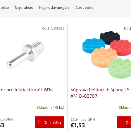
nejšie
Najdrahšie
Najpredávanejšie
Abecedne
Kód:
A-02651
Kód
ér pre leštiaci kotúč M14
Súprava leštiacich špongií 5
AMIO-03707
Skladom
(>5 ks)
Sklad
bez DPH
€1,24 bez DPH
Do košíka
Do
63
€1,53