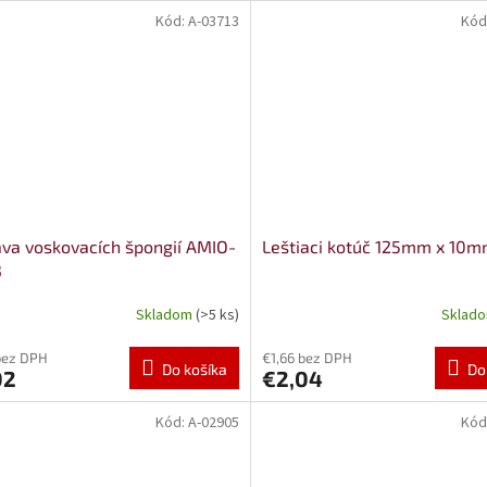
Kód:
A-03713
Kód
va voskovacích špongií AMIO-
Leštiaci kotúč 125mm x 10
3
Skladom
(>5 ks)
Sklad
bez DPH
€1,66 bez DPH
Do košíka
Do
02
€2,04
Kód:
A-02905
Kód