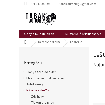
Prejsť
+421 949 202 894
tabak.autodiely@gmail.com
na
obsah
Clony a fólie do okien
Elektronické príslušenstvo
Domov
Náradie a dieľňa
Leštenie
B
Lešt
o
Preskočiť
č
Kategórie
kategórie
Najpr
n
ý
Clony a fólie do okien
p
Elektronické príslušenstvo
a
Autokamery
n
e
Náradie a dieľňa
l
Zdviháky
Tlakomery pneu