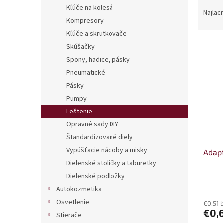
R
Kľúče na kolesá
a
Najlac
Kompresory
d
e
Kľúče a skrutkovače
V
n
Skúšačky
ý
i
Spony, hadice, pásky
p
e
Pneumatické
i
p
Pásky
s
r
p
Pumpy
o
r
d
Leštenie
o
u
Opravné sady DIY
d
k
Štandardizované diely
u
t
Vypúšťacie nádoby a misky
Adapt
k
o
Dielenské stoličky a taburetky
t
v
o
Dielenské podložky
v
Autokozmetika
Osvetlenie
€0,51 
€0,
Stierače