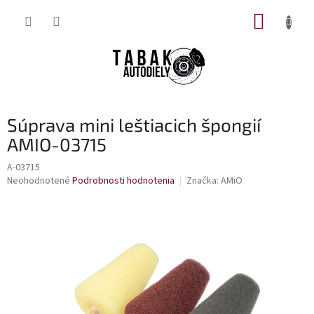
Prejsť
NÁKUP
na
obsah
KOŠÍK
Súprava mini leštiacich špongií
AMIO-03715
A-03715
Priemerné
Neohodnotené
Podrobnosti hodnotenia
Značka:
AMiO
hodnotenie
produktu
je
0,0
z
5
hviezdičiek.