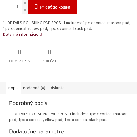
Pridať do košíka
1’’DETAILS POLISHING PAD 3PCS. It includes: 1pc x conical maroon pad,
1pc x conical yellow pad, 1pc x conical black pad.
Detailné informácie
OPÝTAŤ SA
ZDIEĽAŤ
Popis
Podobné (8)
Diskusia
Podrobný popis
1’’DETAILS POLISHING PAD 3PCS. It includes: 1pc x conical maroon
pad, 1pc x conical yellow pad, 1pc x conical black pad.
Dodatočné parametre