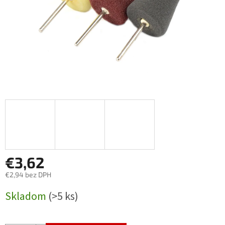
€3,62
€2,94 bez DPH
Jednotková
Skladom
(>5 ks)
cena: