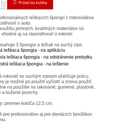
Pridať do košíka
ofesionálnych leštiacich špongií z mikrovlákna
ostlivosť o auto.
oužitiu jemných, kvalitných materiálov sú
vhodné aj na starostlivosť o interiér.
sahuje 3 špongie a držiak na suchý zips.
tá leštiaca špongia - na aplikáciu
ela leštiaca špongia - na odstránenie prebytku
drá leštiaca špongia - na leštenie
á rukoväť so suchým zipsom uľahčuje prácu.
ry je možné po použití vyčistiť a znova použiť.
lne na použitie na lakované, gumené, plastové,
é a kožené povrchy.
: priemer kotúča 12,5 cm.
é pre profesionálov aj pre domácich fanúšikov
mu.