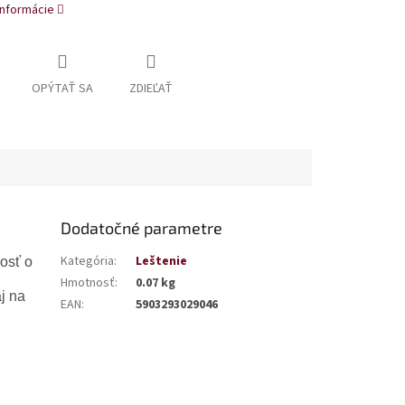
informácie
OPÝTAŤ SA
ZDIEĽAŤ
Dodatočné parametre
Kategória
:
Leštenie
vosť o
Hmotnosť
:
0.07 kg
j na
EAN
:
5903293029046