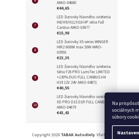
AMiO-04680
€44,65
LED žiarovky hlavného svietenia
H8/H9/H11/H16 HP séria Full
Canbus AMiO-03677
€15,98
LED žiarovky X5-series WINGER
HIR2 6000K max 50W AMIO-
03950
€23,35
LED žiarovky hlavného svietenia
Séria F26 PRO LumiTec LIMITED
+130% DUO FULL CANBUS H4
H19 12V 24V AMiO-04871
€40,55
LED žiarovky hlavného svietenia
XD PRO D1S D1R FULL CANBUS
Na prispôsob
AMiO-04679
sociálnych m
€43,43
súbory cooki
Z
á
Nastaven
Copyright 2026
TABAK Autodiely
. Všetky práva vyhrade