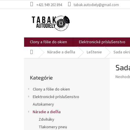
Prejsť
+421 949 202 894
tabak.autodiely@gmail.com
na
obsah
Clony a fólie do okien
Elektronické príslušenstvo
Domov
Náradie a dieľňa
Leštenie
Sada okrú
B
Sada
o
Preskočiť
č
Priemer
Neohod
Kategórie
kategórie
n
hodnote
ý
produkt
Clony a fólie do okien
p
je
Elektronické príslušenstvo
0,0
a
z
Autokamery
n
5
e
Náradie a dieľňa
hviezdič
l
Zdviháky
Tlakomery pneu