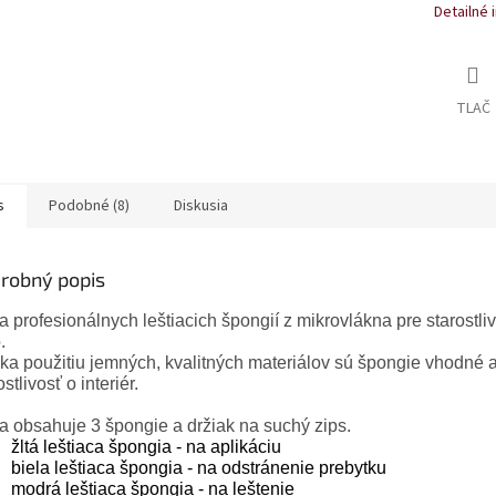
Detailné 
TLAČ
s
Podobné (8)
Diskusia
robný popis
 profesionálnych leštiacich špongií z mikrovlákna pre starostli
.
a použitiu jemných, kvalitných materiálov sú špongie vhodné a
ostlivosť o interiér.
 obsahuje 3 špongie a držiak na suchý zips.
žltá leštiaca špongia - na aplikáciu
biela leštiaca špongia - na odstránenie prebytku
modrá leštiaca špongia - na leštenie