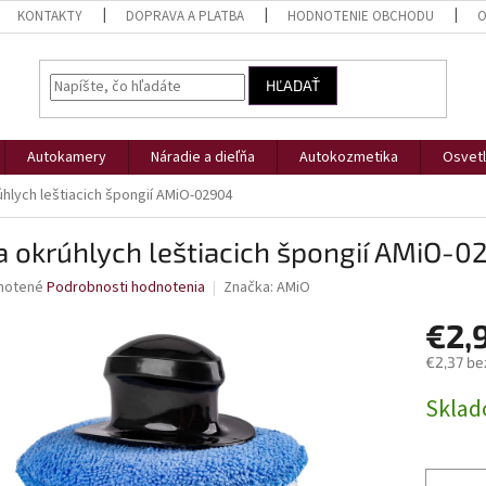
KONTAKTY
DOPRAVA A PLATBA
HODNOTENIE OBCHODU
O
HĽADAŤ
Autokamery
Náradie a dieľňa
Autokozmetika
Osvetl
hlych leštiacich špongií AMiO-02904
 okrúhlych leštiacich špongií AMiO-0
né
notené
Podrobnosti hodnotenia
Značka:
AMiO
nie
€2,
u
€2,37 be
Jednotk
Skla
cena:
iek.