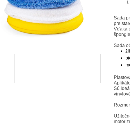
Sada pr
pre star
Vďaka p
špongie 
Sada ob
žl
bi
mo
Plastov
Aplikáto
Sú ideá
vinylov
Rozmery
Užitočn
motoriz