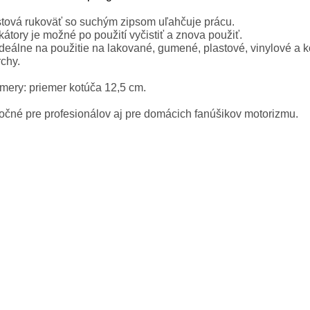
stová rukoväť so suchým zipsom uľahčuje prácu.
kátory je možné po použití vyčistiť a znova použiť.
deálne na použitie na lakované, gumené, plastové, vinylové a 
chy.
mery: priemer kotúča 12,5 cm.
očné pre profesionálov aj pre domácich fanúšikov motorizmu.