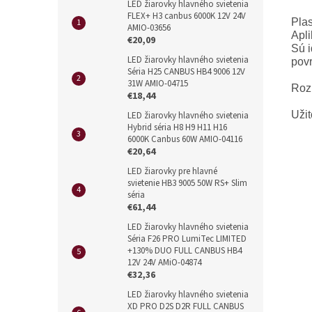
LED žiarovky hlavného svietenia
FLEX+ H3 canbus 6000K 12V 24V
Pla
AMIO-03656
Apli
€20,09
Sú i
LED žiarovky hlavného svietenia
povr
Séria H25 CANBUS HB4 9006 12V
31W AMIO-04715
Roz
€18,44
Užit
LED žiarovky hlavného svietenia
Hybrid séria H8 H9 H11 H16
6000K Canbus 60W AMIO-04116
€20,64
LED žiarovky pre hlavné
svietenie HB3 9005 50W RS+ Slim
séria
€61,44
LED žiarovky hlavného svietenia
Séria F26 PRO LumiTec LIMITED
+130% DUO FULL CANBUS HB4
12V 24V AMiO-04874
€32,36
LED žiarovky hlavného svietenia
XD PRO D2S D2R FULL CANBUS