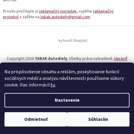
Prosím prečítajte si
reklamačný poriadok,
vyplňte
reklamačný
protokol
a zašlite na
tabak.autodiely@gmail.com
.
Z
á
Vytvoril Shoptet
p
ä
t
Copyright 2026
TABAK Autodiely
. Všetky práva vyhradené.
Upraviť
i
nastavenie cookies
e
Na prispôsobenie obsahu a reklám, poskytovanie funkcií
sociálnych médií a analýzu návštevnosti používame súbory
cookie. Viac informácií
tu
.
Nastavenie
Odmietnuť
Súhlasím