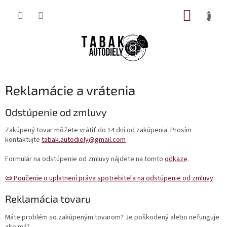
Prejsť
NÁKUP
na
obsah
KOŠÍK
Reklamácie a vrátenia
Odstúpenie od zmluvy
Zakúpený tovar môžete vrátiť do 14 dní od zakúpenia. Prosím
kontaktujte
tabak.autodiely@gmail.com
Formulár na odstúpenie od zmluvy nájdete na tomto
odkaze
.
📜 Poučenie o uplatnení práva spotrebiteľa na odstúpenie od zmluvy
Reklamácia tovaru
Máte problém so zakúpeným tovarom? Je poškodený alebo nefunguje
ako má?