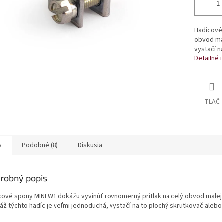
Hadicové 
obvod mal
vystačí n
Detailné 
TLAČ
s
Podobné (8)
Diskusia
robný popis
cové spony MINI W1 dokážu vyvinúť rovnomerný prítlak na celý obvod malej
áž týchto hadíc je veľmi jednoduchá, vystačí na to plochý skrutkovač aleb