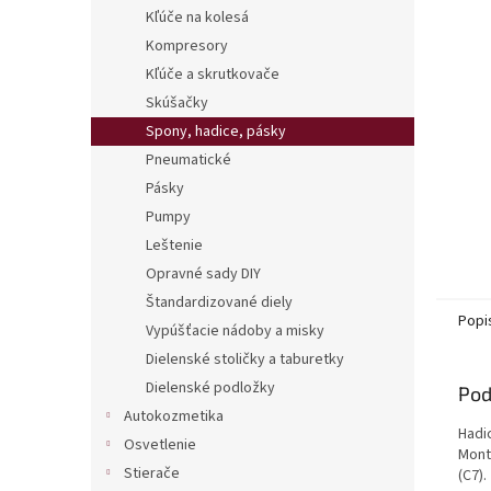
Kľúče na kolesá
Kompresory
Kľúče a skrutkovače
Skúšačky
Spony, hadice, pásky
Pneumatické
Pásky
Pumpy
Leštenie
Opravné sady DIY
Štandardizované diely
Popi
Vypúšťacie nádoby a misky
Dielenské stoličky a taburetky
Dielenské podložky
Pod
Autokozmetika
Hadi
Osvetlenie
Mont
Stierače
(C7).