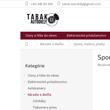
Prejsť
+421 949 202 894
tabak.autodiely@gmail.com
na
obsah
Clony a fólie do okien
Elektronické príslušenstvo
Domov
Náradie a dieľňa
Spony, hadice, pásky
B
Spo
o
Preskočiť
č
Priemer
Neohod
Kategórie
kategórie
n
hodnote
ý
produkt
Clony a fólie do okien
p
je
Elektronické príslušenstvo
0,0
a
z
Autokamery
n
5
e
Náradie a dieľňa
hviezdič
l
Zdviháky
Tlakomery pneu