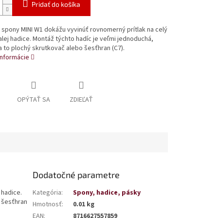
Pridať do košíka
spony MINI W1 dokážu vyvinúť rovnomerný prítlak na celý
ej hadice. Montáž týchto hadíc je veľmi jednoduchá,
a to plochý skrutkovač alebo šesťhran (C7).
informácie
OPÝTAŤ SA
ZDIEĽAŤ
Dodatočné parametre
 hadice.
Kategória
:
Spony, hadice, pásky
o šesťhran
Hmotnosť
:
0.01 kg
EAN
:
8716627557859