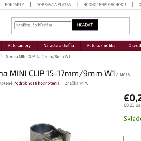
KONTAKTY
DOPRAVA A PLATBA
HODNOTENIE OBCHODU
O
HĽADAŤ
Autokamery
Náradie a dieľňa
Autokozmetika
Osvetl
Spona MINI CLIP 15-17mm/9mm W1
na MINI CLIP 15-17mm/9mm W1
A-M016
né
notené
Podrobnosti hodnotenia
Značka:
MPC
nie
€0,
u
€0,23 be
Jednotk
Skla
cena:
iek.