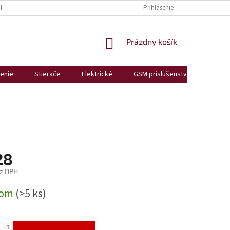
BCHODNÉ PODMIENKY
REKLAMÁCIE A VRÁTENIA
Prihlásenie
PODMIENKY OCHR
NÁKUPNÝ
Prázdny košík
KOŠÍK
enie
Stierače
Elektrické
GSM príslušenstvo
Bezp
28
z DPH
ová
dom
(>5 ks)