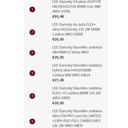
LED žiarovky X4-series AVIATOR
H8/H9/H11/H16 6500K max 44W
AMIO-03765
€30,48
LED žiarovky do auta FLEX+
séria H4 šošovky 12V 24V 6000K
Canbus AMIO-03658
€20,05
LED žiarovky hlavného svietenia
HB4 9006 X2 Series AMiO
€20,05
LED žiarovky hlavného svietenia
Hybrid séria H4 H19 6000K
Canbus 60W AMIO-04114
€27,49
LED žiarovky hlavného svietenia
FLEX+ H1 canbus 6000K 12V 24V
AMIO-03655
€20,05
LED žiarovky hlavného svietenia
Séria F26 PRO LumiTec LIMITED
+130% DUO FULL CANBUS HIR2
12V 24V AMIO-04876