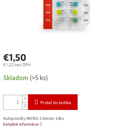
€1,50
€1,22 bez DPH
Jednotková
Skladom
(>5 ks)
cena:
Pridať do košíka
Autopoistky MICRO 2 blister 10ks
Detailné informácie