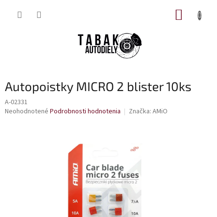
Prejsť
NÁKUP
na
obsah
KOŠÍK
Autopoistky MICRO 2 blister 10ks
A-02331
Priemerné
Neohodnotené
Podrobnosti hodnotenia
Značka:
AMiO
hodnotenie
produktu
je
0,0
z
5
hviezdičiek.