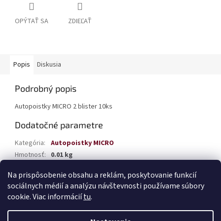
OPÝTAŤ SA
ZDIEĽAŤ
Popis
Diskusia
Podrobný popis
Autopoistky MICRO 2 blister 10ks
Dodatočné parametre
Kategória
:
Autopoistky MICRO
Hmotnosť
:
0.01 kg
EAN
:
5903293023310
Na prispôsobenie obsahu a reklám, poskytovanie funkcií
sociálnych médií a analýzu návštevnosti používame súbory
Z
cookie. Viac informácií
tu
.
á
Vytvoril Shoptet
p