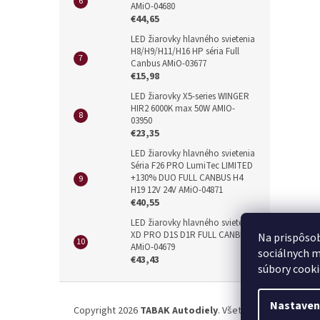
AMiO-04680
€44,65
LED žiarovky hlavného svietenia
H8/H9/H11/H16 HP séria Full
Canbus AMiO-03677
€15,98
LED žiarovky X5-series WINGER
HIR2 6000K max 50W AMIO-
03950
€23,35
LED žiarovky hlavného svietenia
Séria F26 PRO LumiTec LIMITED
+130% DUO FULL CANBUS H4
H19 12V 24V AMiO-04871
€40,55
LED žiarovky hlavného svietenia
XD PRO D1S D1R FULL CANBUS
Na prispôsob
AMiO-04679
sociálnych m
€43,43
súbory cooki
Z
á
Nastaven
Copyright 2026
TABAK Autodiely
. Všetky práva vyhrade