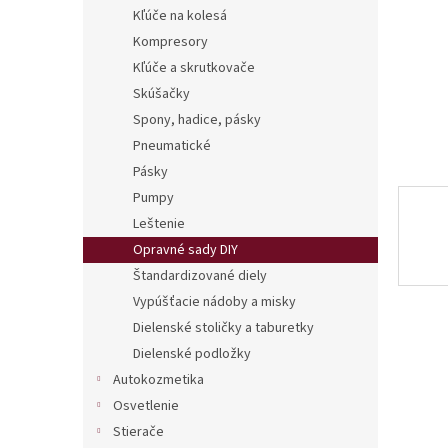
Kľúče na kolesá
Kompresory
Kľúče a skrutkovače
Skúšačky
Spony, hadice, pásky
Pneumatické
Pásky
Pumpy
Leštenie
Opravné sady DIY
Štandardizované diely
Vypúšťacie nádoby a misky
Dielenské stoličky a taburetky
Dielenské podložky
Autokozmetika
Osvetlenie
Stierače