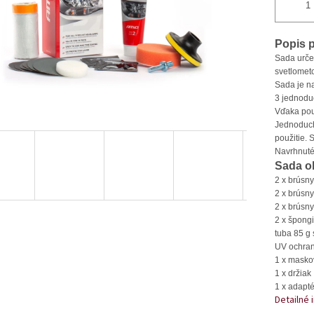
Popis 
Sada urče
svetlometo
Sada je na
3 jednoduc
Vďaka použ
Jednoduc
použitie. 
Navrhnuté
Sada o
2 x brúsny
2 x brúsny
2 x brúsny
2 x špongi
tuba 85 g 
UV ochran
1 x masko
1 x držiak
1 x adapt
Detailné 