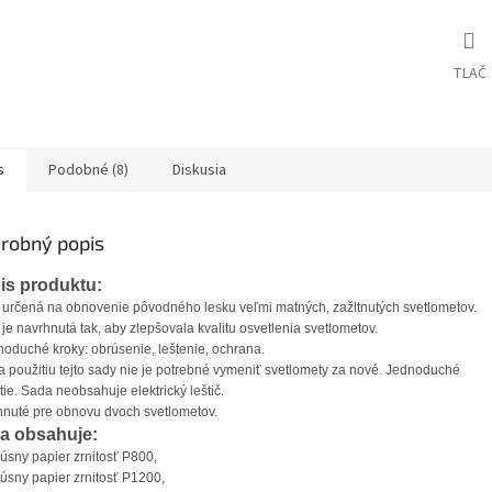
TLAČ
s
Podobné (8)
Diskusia
robný popis
is produktu:
určená na obnovenie pôvodného lesku veľmi matných, zažltnutých svetlometov.
je navrhnutá tak, aby zlepšovala kvalitu osvetlenia svetlometov.
noduché kroky: obrúsenie, leštenie, ochrana.
 použitiu tejto sady nie je potrebné vymeniť svetlomety za nové. Jednoduché
tie. Sada neobsahuje elektrický leštič.
nuté pre obnovu dvoch svetlometov.
a obsahuje:
rúsny papier zrnitosť P800,
rúsny papier zrnitosť P1200,