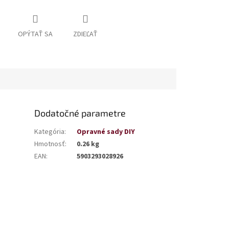
OPÝTAŤ SA
ZDIEĽAŤ
Dodatočné parametre
Kategória
:
Opravné sady DIY
Hmotnosť
:
0.26 kg
EAN
:
5903293028926