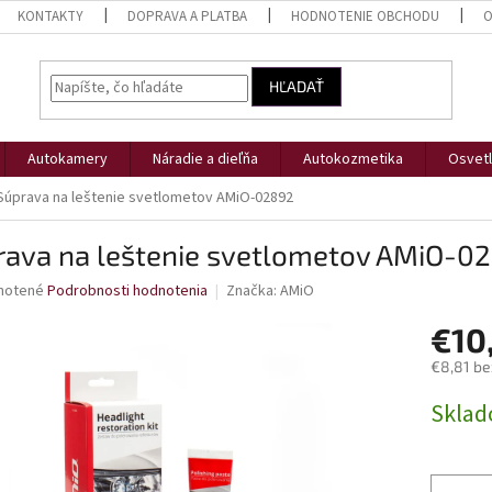
KONTAKTY
DOPRAVA A PLATBA
HODNOTENIE OBCHODU
O
HĽADAŤ
Autokamery
Náradie a dieľňa
Autokozmetika
Osvetl
Súprava na leštenie svetlometov AMiO-02892
rava na leštenie svetlometov AMiO-0
né
notené
Podrobnosti hodnotenia
Značka:
AMiO
nie
€10
u
€8,81 be
Jednotk
Skla
cena:
iek.