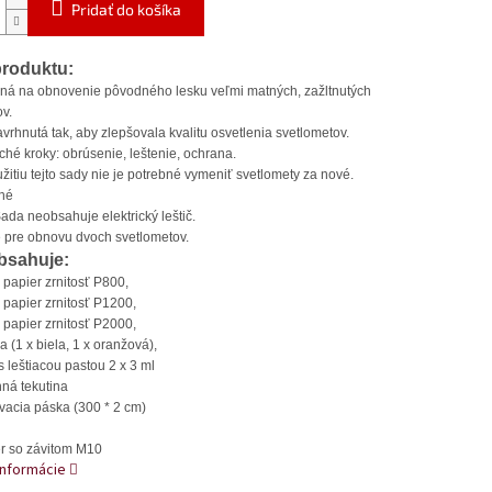
Pridať do košíka
produktu:
ná na obnovenie pôvodného lesku veľmi matných, zažltnutých
v.
vrhnutá tak, aby zlepšovala kvalitu osvetlenia svetlometov.
hé kroky: obrúsenie, leštenie, ochrana.
itiu tejto sady nie je potrebné vymeniť svetlomety za nové.
hé
Sada neobsahuje elektrický leštič.
 pre obnovu dvoch svetlometov.
bsahuje:
 papier zrnitosť P800,
 papier zrnitosť P1200,
 papier zrnitosť P2000,
a (1 x biela, 1 x oranžová),
s leštiacou pastou 2 x 3 ml
ná tekutina
vacia páska (300 * 2 cm)
ér so závitom M10
informácie