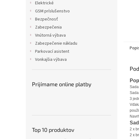
Elektrické
GSM príslušenstvo
Bezpečnosť
Zabezpečenia
Vnútorná výbava
Zabezpečenie nákladu
Popi
Parkovací asistent
Vonkajšia výbava
Pod
Pop
Prijímame online platby
Sada 
Sada 
3 jed
Vďaka
použi
Navrh
Sad
Top 10 produktov
2 x b
2 x b