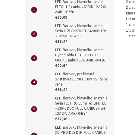
LED žiarovky hlavného svietenia
2 x b
FLEX+ H3 canbus 6000K 12V 24V
2 x š
AMIO-03656
tuba 
€20,09
UV oc
1 x m
LED žiarovky hlavného svietenia
Séria H25 CANBUS HB4 9006 12V
1 x d
31W AMIO-04715
1 x a
€18,44
LED žiarovky hlavného svietenia
Hybrid séria H8 H9 H11 H16
6000K Canbus 60W AMIO-04116
€20,64
LED žiarovky pre hlavné
svietenie HB3 9005 50W RS+ Slim
séria
€61,44
LED žiarovky hlavného svietenia
Séria F26 PRO LumiTec LIMITED
+130% DUO FULL CANBUS HB4
12V 24V AMiO-04874
€32,36
LED žiarovky hlavného svietenia
XD PRO D2S D2R FULL CANBUS