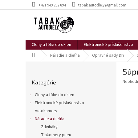
Prejsť
+421 949 202 894
tabak.autodiely@gmail.com
na
obsah
Clony a fólie do okien
Elektronické príslušenstvo
Domov
Náradie a dieľňa
Opravné sady DIY
B
Súp
o
Preskočiť
č
Priemer
Neohod
Kategórie
kategórie
n
hodnote
ý
produkt
Clony a fólie do okien
p
je
Elektronické príslušenstvo
0,0
a
z
Autokamery
n
5
e
Náradie a dieľňa
hviezdič
l
Zdviháky
Tlakomery pneu