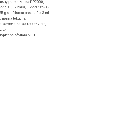
rúsny papier zrnitosť P2000,
pongia (1 x biela, 1 x oranžová),
85 g s leštiacou pastou 2 x 3 ml
hranná tekutina
askovacia páska (300 * 2 cm)
ržiak
daptér so závitom M10