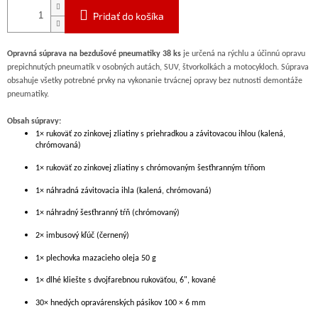
Pridať do košíka
Opravná súprava na bezdušové pneumatiky 38 ks
je určená na rýchlu a účinnú opravu
prepichnutých pneumatík v osobných autách, SUV, štvorkolkách a motocykloch. Súprava
obsahuje všetky potrebné prvky na vykonanie trvácnej opravy bez nutnosti demontáže
pneumatiky.
Obsah súpravy:
1× rukoväť zo zinkovej zliatiny s priehradkou a závitovacou ihlou (kalená,
chrómovaná)
1× rukoväť zo zinkovej zliatiny s chrómovaným šesťhranným tŕňom
1× náhradná závitovacia ihla (kalená, chrómovaná)
1× náhradný šesťhranný tŕň (chrómovaný)
2× imbusový kľúč (černený)
1× plechovka mazacieho oleja 50 g
1× dlhé kliešte s dvojfarebnou rukoväťou, 6", kované
30× hnedých opravárenských pásikov 100 × 6 mm