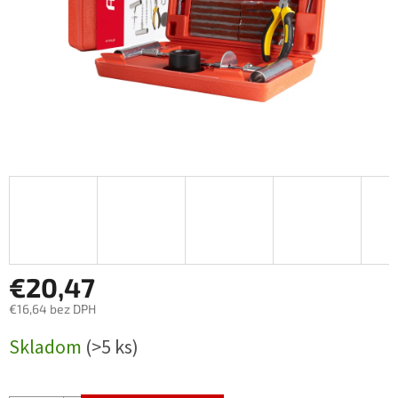
€20,47
€16,64 bez DPH
Jednotková
Skladom
(>5 ks)
cena: