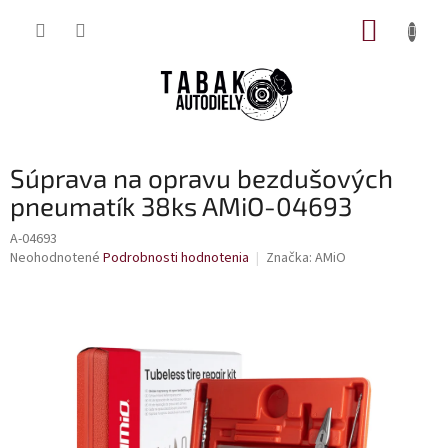
Prejsť
NÁKUP
na
obsah
KOŠÍK
Súprava na opravu bezdušových
pneumatík 38ks AMiO-04693
A-04693
Priemerné
Neohodnotené
Podrobnosti hodnotenia
Značka:
AMiO
hodnotenie
produktu
je
0,0
z
5
hviezdičiek.