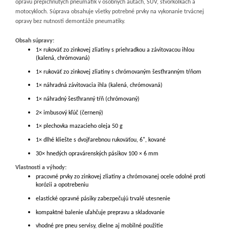
opravu prepichnutých pneumatík v osobných autách, SUV, štvorkolkách a
motocykloch. Súprava obsahuje všetky potrebné prvky na vykonanie trvácnej
opravy bez nutnosti demontáže pneumatiky.
Obsah súpravy:
1× rukoväť zo zinkovej zliatiny s priehradkou a závitovacou ihlou
(kalená, chrómovaná)
1× rukoväť zo zinkovej zliatiny s chrómovaným šesťhranným tŕňom
1× náhradná závitovacia ihla (kalená, chrómovaná)
1× náhradný šesťhranný tŕň (chrómovaný)
2× imbusový kľúč (černený)
1× plechovka mazacieho oleja 50 g
1× dlhé kliešte s dvojfarebnou rukoväťou, 6", kované
30× hnedých opravárenských pásikov 100 × 6 mm
Vlastnosti a výhody:
pracovné prvky zo zinkovej zliatiny a chrómovanej ocele odolné proti
korózii a opotrebeniu
elastické opravné pásiky zabezpečujú trvalé utesnenie
kompaktné balenie uľahčuje prepravu a skladovanie
vhodné pre pneu servisy, dielne aj mobilné použitie