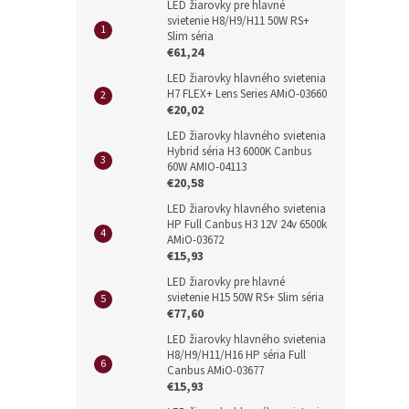
LED žiarovky pre hlavné
svietenie H8/H9/H11 50W RS+
Slim séria
€61,24
LED žiarovky hlavného svietenia
H7 FLEX+ Lens Series AMiO-03660
€20,02
LED žiarovky hlavného svietenia
Hybrid séria H3 6000K Canbus
60W AMIO-04113
€20,58
LED žiarovky hlavného svietenia
HP Full Canbus H3 12V 24v 6500k
AMiO-03672
€15,93
LED žiarovky pre hlavné
svietenie H15 50W RS+ Slim séria
€77,60
LED žiarovky hlavného svietenia
H8/H9/H11/H16 HP séria Full
Canbus AMiO-03677
€15,93