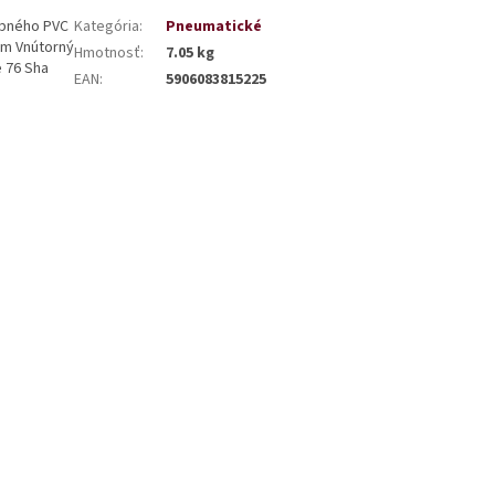
ebného PVC
Kategória
:
Pneumatické
 mm Vnútorný
Hmotnosť
:
7.05 kg
e 76 Sha
EAN
:
5906083815225