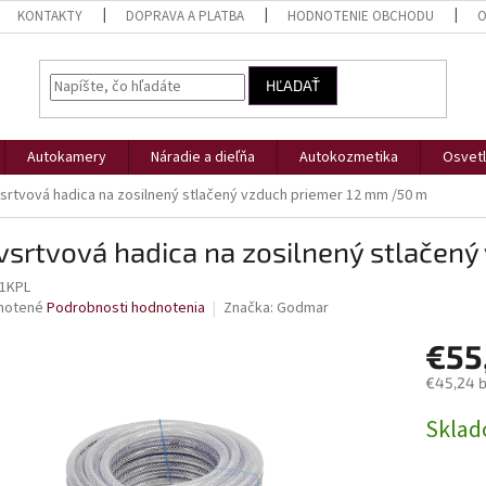
KONTAKTY
DOPRAVA A PLATBA
HODNOTENIE OBCHODU
O
HĽADAŤ
Autokamery
Náradie a dieľňa
Autokozmetika
Osvetl
vsrtvová hadica na zosilnený stlačený vzduch priemer 12 mm /50 m
vsrtvová hadica na zosilnený stlačen
1KPL
né
notené
Podrobnosti hodnotenia
Značka:
Godmar
nie
€55
u
€45,24 
Jednotk
Skla
cena:
iek.