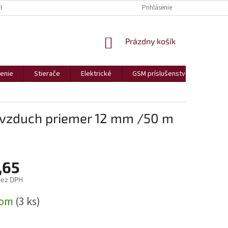
BCHODNÉ PODMIENKY
REKLAMÁCIE A VRÁTENIA
Prihlásenie
PODMIENKY OCHR
NÁKUPNÝ
Prázdny košík
KOŠÍK
enie
Stierače
Elektrické
GSM príslušenstvo
Bezp
ý vzduch priemer 12 mm /50 m
,65
bez DPH
ová
dom
(3 ks)