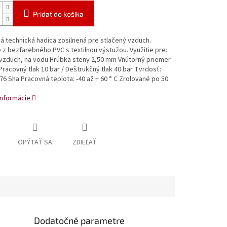
Pridať do košíka
á technická hadica zosilnená pre stlačený vzduch.
z bezfarebného PVC s textilnou výstužou. Využitie pre:
 vzduch, na vodu Hrúbka steny 2,50 mm Vnútorný priemer
racovný tlak 10 bar / Deštrukčný tlak 40 bar Tvrdosť:
 76 Sha Pracovná teplota: -40 až + 60 ° C Zrolované po 50
informácie
OPÝTAŤ SA
ZDIEĽAŤ
Dodatočné parametre