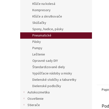
Kľúče na kolesá
Kompresory
Kľúče a skrutkovače
Skúšačky
Spony, hadice, pásky
Pneumatické
Pásky
Pumpy
Leštenie
Opravné sady DIY
Štandardizované diely
Vypúšťacie nádoby a misky
Dielenské stoličky a taburetky
Dielenské podložky
Popi
Autokozmetika
Osvetlenie
Stierače
Pod