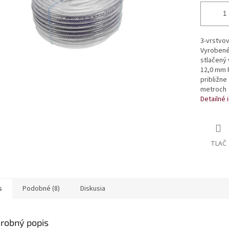
3-vrstvov
Vyrobené 
stlačený
12,0 mm P
približne
metroch
Detailné 
TLAČ
s
Podobné (8)
Diskusia
robný popis