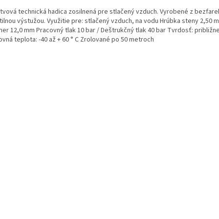
stvová technická hadica zosilnená pre stlačený vzduch. Vyrobené z bezfar
xtilnou výstužou. Využitie pre: stlačený vzduch, na vodu Hrúbka steny 2,50
er 12,0 mm Pracovný tlak 10 bar / Deštrukčný tlak 40 bar Tvrdosť: približn
ovná teplota: -40 až + 60 ° C Zrolované po 50 metroch