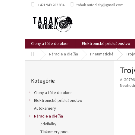
Prejsť
+421 949 202 894
tabak.autodiely@gmail.com
na
obsah
Clony a fólie do okien
Elektronické príslušenstvo
Domov
Náradie a dieľňa
Pneumatické
Troj
B
Troj
o
Preskočiť
č
A-G0796
Kategórie
kategórie
n
Priemer
Neohod
ý
hodnote
Clony a fólie do okien
p
produkt
Elektronické príslušenstvo
je
a
0,0
Autokamery
n
z
e
Náradie a dieľňa
5
l
Zdviháky
hviezdič
Tlakomery pneu