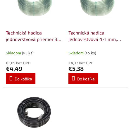
i
p
s
r
p
o
r
d
o
u
d
k
Technická hadica
Technická hadica
u
t
jednovrstvová priemer 3/1
jednovrstvová 4/1 mm,
k
o
mm , 25m na kotúči
25m na kotúči
t
v
Skladom
(>5 ks)
Skladom
(>5 ks)
o
€3,65 bez DPH
€4,37 bez DPH
v
€4,49
€5,38
Do košíka
Do košíka