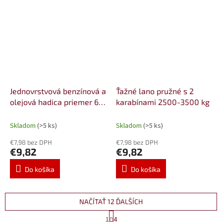
Jednovrstvová benzínová a
Ťažné lano pružné s 2
olejová hadica priemer 6
karabínami 2500-3500 kg
mm /25 m
Skladom
(>5 ks)
Skladom
(>5 ks)
€7,98 bez DPH
€7,98 bez DPH
€9,82
€9,82
Do košíka
Do košíka
NAČÍTAŤ 12 ĎALŠÍCH
S
1
4