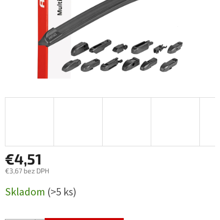
€4,51
€3,67 bez DPH
Jednotková
Skladom
(>5 ks)
cena: