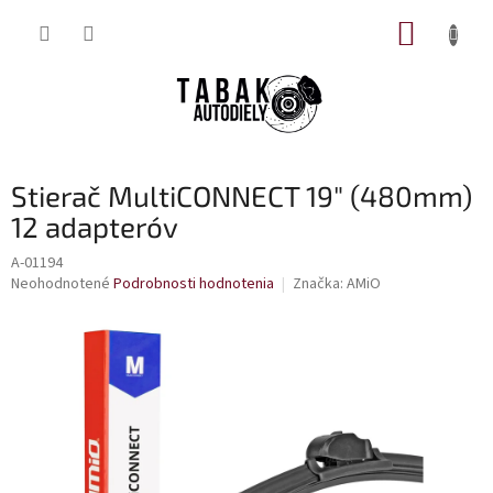
Prejsť
NÁKUP
na
obsah
KOŠÍK
Stierač MultiCONNECT 19" (480mm)
12 adapteróv
A-01194
Priemerné
Neohodnotené
Podrobnosti hodnotenia
Značka:
AMiO
hodnotenie
produktu
je
0,0
z
5
hviezdičiek.