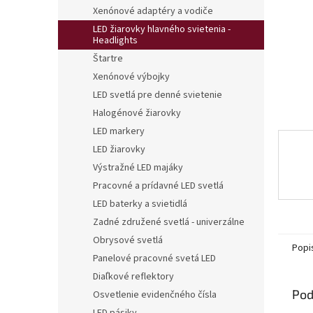
Xenónové adaptéry a vodiče
LED žiarovky hlavného svietenia -
Headlights
Štartre
Xenónové výbojky
LED svetlá pre denné svietenie
Halogénové žiarovky
LED markery
LED žiarovky
Výstražné LED majáky
Pracovné a prídavné LED svetlá
LED baterky a svietidlá
Zadné združené svetlá - univerzálne
Obrysové svetlá
Popi
Panelové pracovné svetá LED
Diaľkové reflektory
Pod
Osvetlenie evidenčného čísla