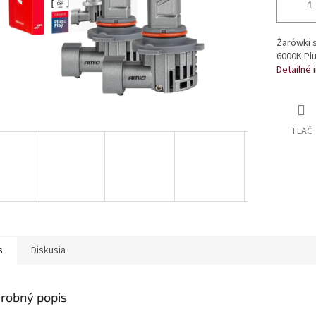
Żarówki 
6000K Plu
Detailné 
TLAČ
s
Diskusia
robný popis