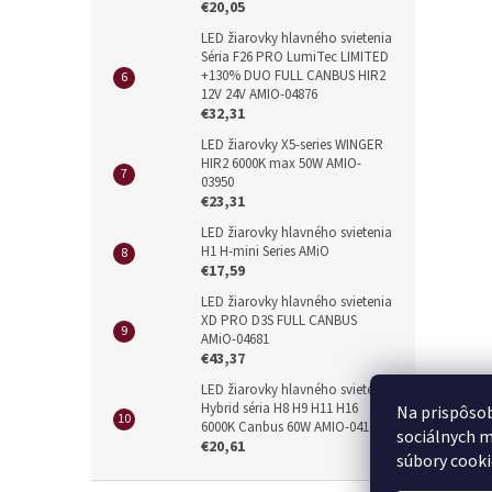
€20,05
LED žiarovky hlavného svietenia
Séria F26 PRO LumiTec LIMITED
+130% DUO FULL CANBUS HIR2
12V 24V AMIO-04876
€32,31
LED žiarovky X5-series WINGER
HIR2 6000K max 50W AMIO-
03950
€23,31
LED žiarovky hlavného svietenia
H1 H-mini Series AMiO
€17,59
LED žiarovky hlavného svietenia
XD PRO D3S FULL CANBUS
AMiO-04681
€43,37
LED žiarovky hlavného svietenia
Hybrid séria H8 H9 H11 H16
Na prispôsob
6000K Canbus 60W AMIO-04116
sociálnych m
€20,61
súbory cooki
Z