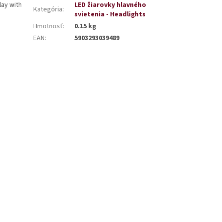
ay with
LED žiarovky hlavného
Kategória
:
svietenia - Headlights
Hmotnosť
:
0.15 kg
EAN
:
5903293039489