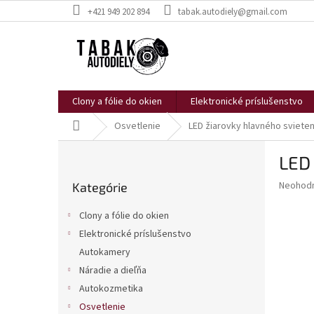
Prejsť
+421 949 202 894
tabak.autodiely@gmail.com
na
obsah
Clony a fólie do okien
Elektronické príslušenstvo
Domov
Osvetlenie
LED žiarovky hlavného svieten
B
LED
o
Preskočiť
č
Priemer
Neohod
Kategórie
kategórie
n
hodnote
ý
produkt
Clony a fólie do okien
p
je
Elektronické príslušenstvo
0,0
a
z
Autokamery
n
5
e
Náradie a dieľňa
hviezdič
l
Autokozmetika
Osvetlenie