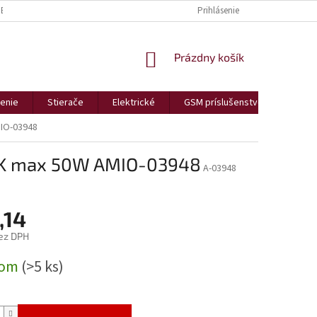
BCHODNÉ PODMIENKY
REKLAMÁCIE A VRÁTENIA
Prihlásenie
PODMIENKY OCHR
NÁKUPNÝ
Prázdny košík
KOŠÍK
enie
Stierače
Elektrické
GSM príslušenstvo
Bezp
MIO-03948
00K max 50W AMIO-03948
A-03948
,14
ez DPH
ová
dom
(>5 ks)