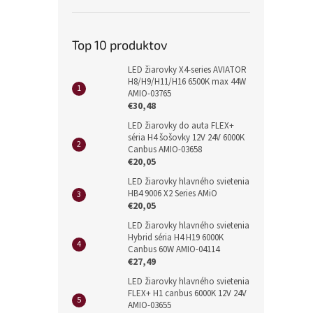
Top 10 produktov
LED žiarovky X4-series AVIATOR
H8/H9/H11/H16 6500K max 44W
AMIO-03765
€30,48
LED žiarovky do auta FLEX+
séria H4 šošovky 12V 24V 6000K
Canbus AMIO-03658
€20,05
LED žiarovky hlavného svietenia
HB4 9006 X2 Series AMiO
€20,05
LED žiarovky hlavného svietenia
Hybrid séria H4 H19 6000K
Canbus 60W AMIO-04114
€27,49
LED žiarovky hlavného svietenia
FLEX+ H1 canbus 6000K 12V 24V
AMIO-03655