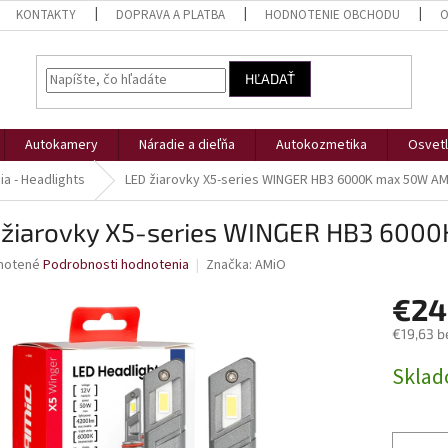
KONTAKTY
DOPRAVA A PLATBA
HODNOTENIE OBCHODU
O
HĽADAŤ
Autokamery
Náradie a dieľňa
Autokozmetika
Osvetl
ia - Headlights
LED žiarovky X5-series WINGER HB3 6000K max 50W A
 žiarovky X5-series WINGER HB3 60
né
notené
Podrobnosti hodnotenia
Značka:
AMiO
nie
€24
u
€19,63 b
Jednotk
Skla
cena:
iek.