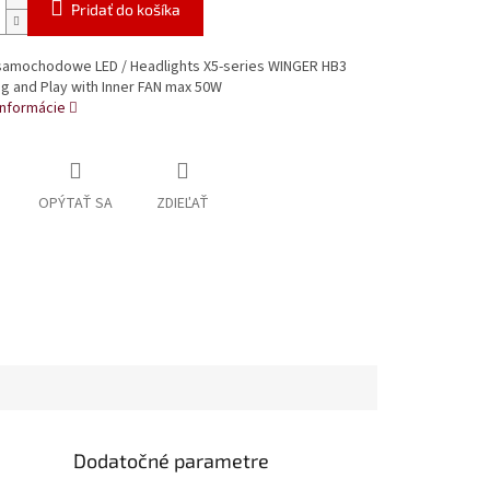
Pridať do košíka
samochodowe LED / Headlights X5-series WINGER HB3
g and Play with Inner FAN max 50W
informácie
OPÝTAŤ SA
ZDIEĽAŤ
Dodatočné parametre