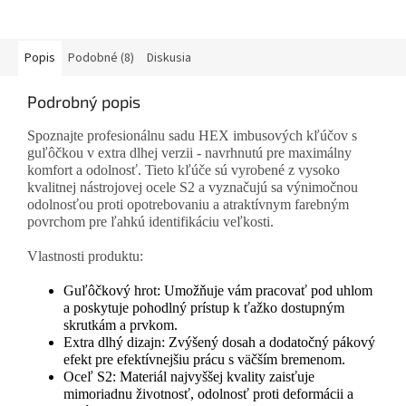
Popis
Podobné (8)
Diskusia
Podrobný popis
Spoznajte profesionálnu sadu HEX imbusových kľúčov s
guľôčkou v extra dlhej verzii - navrhnutú pre maximálny
komfort a odolnosť. Tieto kľúče sú vyrobené z vysoko
kvalitnej nástrojovej ocele S2 a vyznačujú sa výnimočnou
odolnosťou proti opotrebovaniu a atraktívnym farebným
povrchom pre ľahkú identifikáciu veľkosti.
Vlastnosti produktu:
Guľôčkový hrot: Umožňuje vám pracovať pod uhlom
a poskytuje pohodlný prístup k ťažko dostupným
skrutkám a prvkom.
Extra dlhý dizajn: Zvýšený dosah a dodatočný pákový
efekt pre efektívnejšiu prácu s väčším bremenom.
Oceľ S2: Materiál najvyššej kvality zaisťuje
mimoriadnu životnosť, odolnosť proti deformácii a