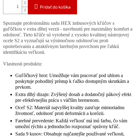
Pridať do košíka
Spoznajte profesionálnu sadu HEX imbusových kľúčov s
guľôčkou v extra dlhej verzii - navrhnutú pre maximálny komfort a
odolnosť. Tieto kľúče sú vyrobené z vysoko kvalitnej nástrojovej
ocele S2 a vyznačujú sa výnimočnou odolnosťou proti
opotrebovaniu a atraktívnym farebným povrchom pre ľahkú
identifikáciu veľkosti.
Vlastnosti produktu:
Guľôčkový hrot: Umožňuje vám pracovať pod uhlom a
poskytuje pohodlný prístup k ťažko dostupným skrutkám a
prvkom.
Extra dlhý dizajn: Zvýšený dosah a dodatočný pákový efekt
pre efektívnejšiu prácu s väčším bremenom.
Oceľ S2: Materiál najvyššej kvality zaisťuje mimoriadnu
životnosť, odolnosť proti deformácii a korózii.
Farebné prevedenie: Každá veľkosť má inú farbu, čo vám
umožní rýchlo a jednoducho rozpoznať správny kľúč.
Sada 9 kusov: Obsahuje najčastejšie používané veľkosti,