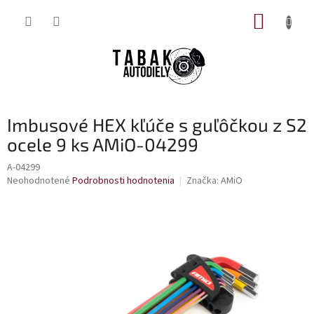
Prejsť
NÁKUP
na
obsah
KOŠÍK
Imbusové HEX kľúče s guľôčkou z S2
ocele 9 ks AMiO-04299
A-04299
Priemerné
Neohodnotené
Podrobnosti hodnotenia
Značka:
AMiO
hodnotenie
produktu
je
0,0
z
5
hviezdičiek.