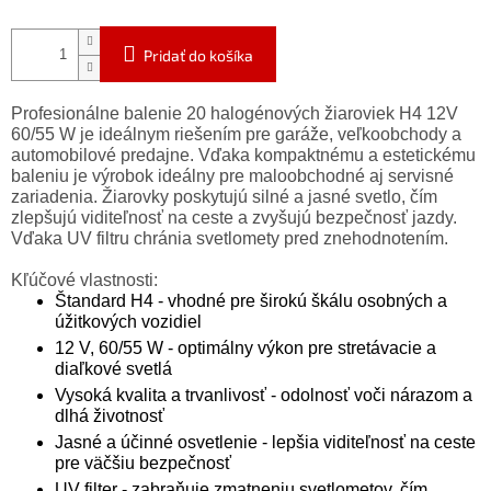
Pridať do košíka
Profesionálne balenie 20 halogénových žiaroviek H4 12V
60/55 W je ideálnym riešením pre garáže, veľkoobchody a
automobilové predajne. Vďaka kompaktnému a estetickému
baleniu je výrobok ideálny pre maloobchodné aj servisné
zariadenia. Žiarovky poskytujú silné a jasné svetlo, čím
zlepšujú viditeľnosť na ceste a zvyšujú bezpečnosť jazdy.
Vďaka UV filtru chránia svetlomety pred znehodnotením.
Kľúčové vlastnosti:
Štandard H4 - vhodné pre širokú škálu osobných a
úžitkových vozidiel
12 V, 60/55 W - optimálny výkon pre stretávacie a
diaľkové svetlá
Vysoká kvalita a trvanlivosť - odolnosť voči nárazom a
dlhá životnosť
Jasné a účinné osvetlenie - lepšia viditeľnosť na ceste
pre väčšiu bezpečnosť
UV filter - zabraňuje zmatneniu svetlometov, čím