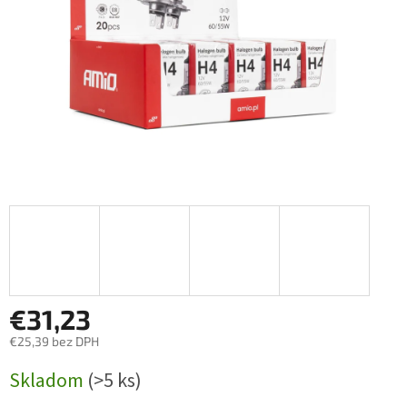
€31,23
€25,39 bez DPH
Jednotková
Skladom
(>5 ks)
cena: