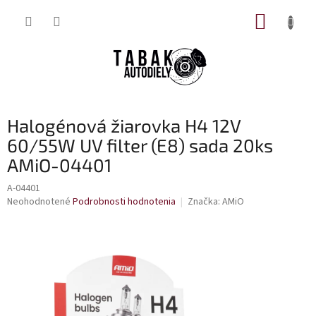
Prejsť
NÁKUP
na
obsah
KOŠÍK
Halogénová žiarovka H4 12V
60/55W UV filter (E8) sada 20ks
AMiO-04401
A-04401
Priemerné
Neohodnotené
Podrobnosti hodnotenia
Značka:
AMiO
hodnotenie
produktu
je
0,0
z
5
hviezdičiek.