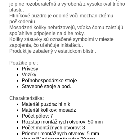
je plne rozoberateľná a vyrobená z vysokokvalitného
plastu.
Hliníkové puzdro je odolné voči mechanickému
poškodeniu.
Mosadzné kolíky nehrdzavejú, vďaka čomu zaisťujú
spoľahlivé pripojenie na dlhé roky.
Kolíky zásuvky sú označené symbolmi v mieste
zapojenia, čo uľahčuje inštaláciu.
Produkt je zabalený v estetickom blistri.
Použitie pre :
Prívesy
Vozíky
Poľnohospodárske stroje
Stavebné stroje a pod.
Charakteristika:
Materiál puzdra: hliník
Materiál kolíkov: mosadz
Počet pólov: 7
Rozstup montážnych otvorov: 50 mm
Počet montážnych otvorov: 3
Priemer montážnych otvorov: 5 mm