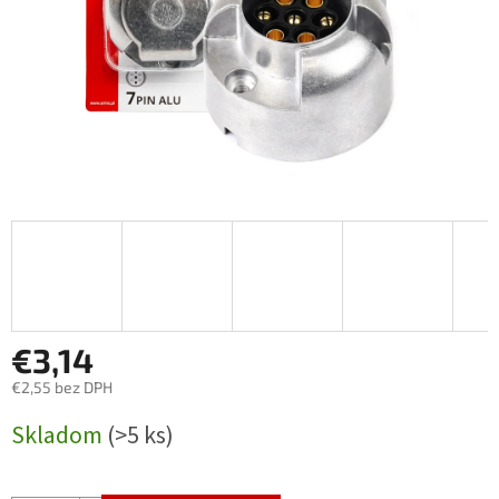
€3,14
€2,55 bez DPH
Jednotková
Skladom
(>5 ks)
cena: