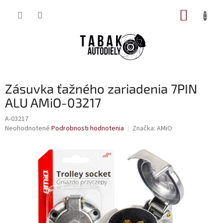
Prejsť
NÁKUP
na
obsah
KOŠÍK
Zásuvka ťažného zariadenia 7PIN
ALU AMiO-03217
A-03217
Priemerné
Neohodnotené
Podrobnosti hodnotenia
Značka:
AMiO
hodnotenie
produktu
je
0,0
z
5
hviezdičiek.