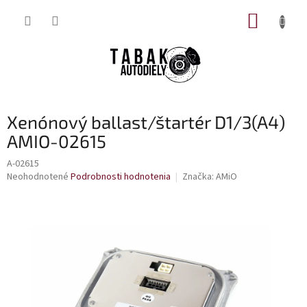
Prejsť
NÁKUP
na
obsah
KOŠÍK
Xenónový ballast/štartér D1/3(A4)
AMIO-02615
A-02615
Priemerné
Neohodnotené
Podrobnosti hodnotenia
Značka:
AMiO
hodnotenie
produktu
je
0,0
z
5
hviezdičiek.