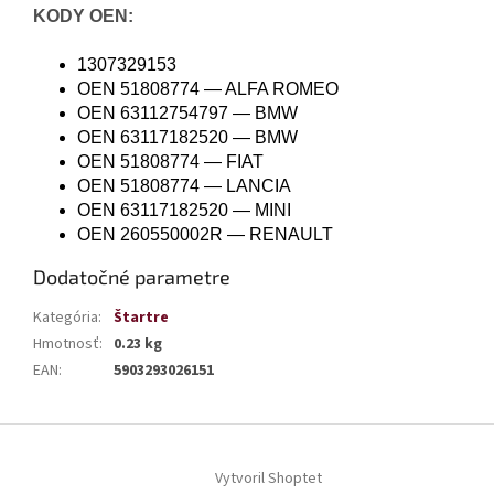
KODY OEN:
1307329153
OEN 51808774 — ALFA ROMEO
OEN 63112754797 — BMW
OEN 63117182520 — BMW
OEN 51808774 — FIAT
OEN 51808774 — LANCIA
OEN 63117182520 — MINI
OEN 260550002R — RENAULT
Dodatočné parametre
Kategória
:
Štartre
Hmotnosť
:
0.23 kg
EAN
:
5903293026151
Z
á
Vytvoril Shoptet
p