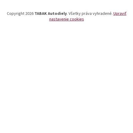
ä
t
Copyright 2026
TABAK Autodiely
. Všetky práva vyhradené.
Upraviť
i
nastavenie cookies
e