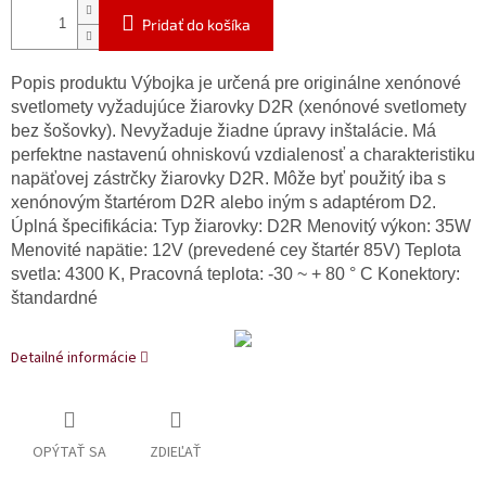
Pridať do košíka
Popis produktu Výbojka je určená pre originálne xenónové
svetlomety vyžadujúce žiarovky D2R (xenónové svetlomety
bez šošovky). Nevyžaduje žiadne úpravy inštalácie. Má
perfektne nastavenú ohniskovú vzdialenosť a charakteristiku
napäťovej zástrčky žiarovky D2R. Môže byť použitý iba s
xenónovým štartérom D2R alebo iným s adaptérom D2.
Úplná špecifikácia: Typ žiarovky: D2R Menovitý výkon: 35W
Menovité napätie: 12V (prevedené cey štartér 85V) Teplota
svetla: 4300 K, Pracovná teplota: -30 ~ + 80 ° C Konektory:
štandardné
Detailné informácie
OPÝTAŤ SA
ZDIEĽAŤ