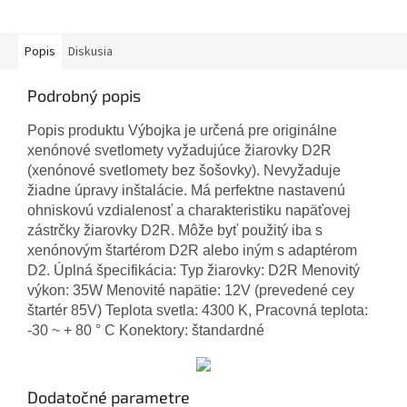
Popis
Diskusia
Podrobný popis
Popis produktu Výbojka je určená pre originálne
xenónové svetlomety vyžadujúce žiarovky D2R
(xenónové svetlomety bez šošovky). Nevyžaduje
žiadne úpravy inštalácie. Má perfektne nastavenú
ohniskovú vzdialenosť a charakteristiku napäťovej
zástrčky žiarovky D2R. Môže byť použitý iba s
xenónovým štartérom D2R alebo iným s adaptérom
D2. Úplná špecifikácia: Typ žiarovky: D2R Menovitý
výkon: 35W Menovité napätie: 12V (prevedené cey
štartér 85V) Teplota svetla: 4300 K, Pracovná teplota:
-30 ~ + 80 ° C Konektory: štandardné
Dodatočné parametre