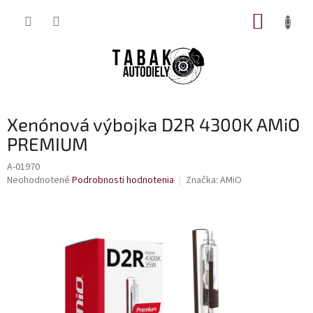
Prejsť
NÁKUP
na
obsah
KOŠÍK
Xenónová výbojka D2R 4300K AMiO
PREMIUM
A-01970
Priemerné
Neohodnotené
Podrobnosti hodnotenia
Značka:
AMiO
hodnotenie
produktu
je
0,0
z
5
hviezdičiek.