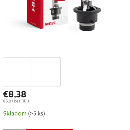
€8,38
€6,81 bez DPH
Jednotková
Skladom
(>5 ks)
cena: