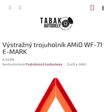
Prejsť
NÁKUP
na
obsah
KOŠÍK
Výstražný trojuholník AMiO WF-71
E-MARK
A-02998
Priemerné
Neohodnotené
Podrobnosti hodnotenia
Značka:
AMiO
hodnotenie
produktu
je
0,0
z
5
hviezdičiek.