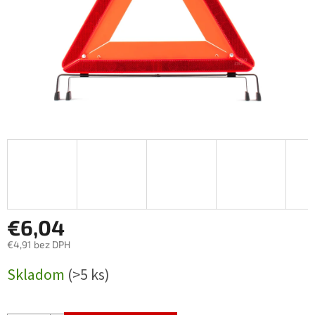
€6,04
€4,91 bez DPH
Jednotková
Skladom
(>5 ks)
cena: