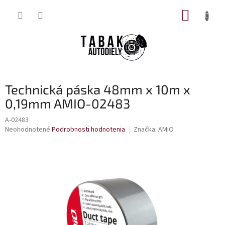
Prejsť
NÁKUP
na
obsah
KOŠÍK
Technická páska 48mm x 10m x
0,19mm AMIO-02483
A-02483
Priemerné
Neohodnotené
Podrobnosti hodnotenia
Značka:
AMiO
hodnotenie
produktu
je
0,0
z
5
hviezdičiek.