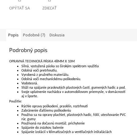
OPÝTAŤ SA
ZDIEĽAŤ
Popis
Podobné (7)
Diskusia
Podrobný popis
OPRAVNÁ TECHNICKÁ PÁSKA 48MM X 10M
Silná, vystužená páska so širokým spektrom využitia
Odolná voči pretrhnutiu.
Vyrobená z pružného materiálu.
Odolná voči mechanickému poškodeniu.
Vodotesná.
Slúži na spájanie prasknutých plastových častí, gumených hadíc a pod.
Svoje uplatnenie nachádza v automobilovom priemysle, v domácnosti
aj v športe.
Použitie:
Rýchle opravy poškodení, prasklín, roztrhnutí
Zabránenie ďalšiemu poškodeniu
Používa sa na opravy plachiet, plastových hadíc, fólií, utesňovanie PVC
rúr, gumy
Používaná na dočasnú montáž, prichytenie
Spájanie do zväzkov, balenie
Spájanie izolácií v klimatizačných a ventilačných inštaláciách