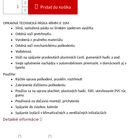
Pridať do košíka
OPRAVNÁ TECHNICKÁ PÁSKA 48MM X 10M
Silná, vystužená páska so širokým spektrom využitia
Odolná voči pretrhnutiu.
Vyrobená z pružného materiálu.
Odolná voči mechanickému poškodeniu.
Vodotesná.
Slúži na spájanie prasknutých plastových častí, gumených hadíc a pod.
Svoje uplatnenie nachádza v automobilovom priemysle, v domácnosti aj v
športe.
Použitie:
Rýchle opravy poškodení, prasklín, roztrhnutí
Zabránenie ďalšiemu poškodeniu
Používa sa na opravy plachiet, plastových hadíc, fólií, utesňovanie PVC rúr,
gumy
Používaná na dočasnú montáž, prichytenie
Spájanie do zväzkov, balenie
Spájanie izolácií v klimatizačných a ventilačných inštaláciách
Detailné informácie