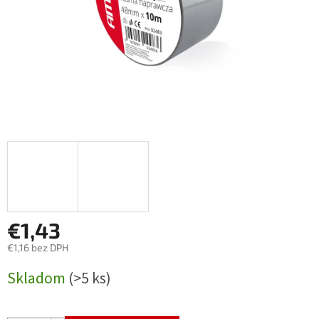
€1,43
€1,16 bez DPH
Jednotková
Skladom
(>5 ks)
cena: