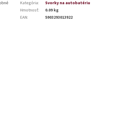
sobné
Kategória
:
Svorky na autobatériu
Hmotnosť
:
0.09 kg
EAN
:
5903293013922