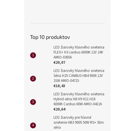
Top 10 produktov
LED žiarovky hlavného svietenia
FLEX+ H3 canbus 6000K 12V 24V
AMIO-03656
€20,07
LED žiarovky hlavného svietenia
Séria H25 CANBUS HB4 9006 12V
31W AMIO-04715
€18,43
LED žiarovky hlavného svietenia
Hybrid séria H8 H9 H11 H16
6000K Canbus 60W AMIO-04116
€20,64
LED žiarovky pre hlavné
svietenie HB3 9005 50W RS+ Slim
séria