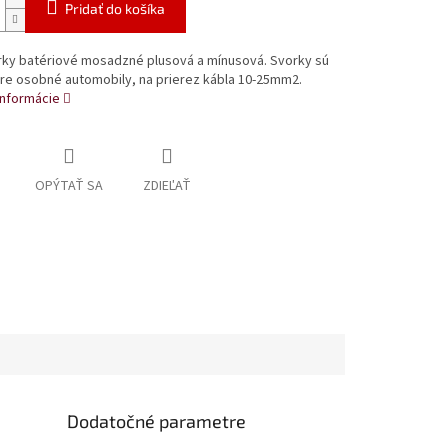
Pridať do košíka
rky batériové mosadzné plusová a mínusová. Svorky sú
re osobné automobily, na prierez kábla 10-25mm2.
informácie
OPÝTAŤ SA
ZDIEĽAŤ
Dodatočné parametre