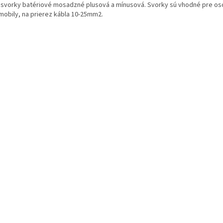
 svorky batériové mosadzné plusová a mínusová. Svorky sú vhodné pre o
mobily, na prierez kábla 10-25mm2.