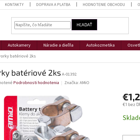
KONTAKTY
DOPRAVA A PLATBA
HODNOTENIE OBCHODU
O
HĽADAŤ
Autokamery
Náradie a dieľňa
Autokozmetika
Osvetl
orky batériové 2ks
ky batériové 2ks
A-01392
né
notené
Podrobnosti hodnotenia
Značka:
AMiO
nie
€1,
u
€1 bez D
Jednotk
Skla
cena:
iek.