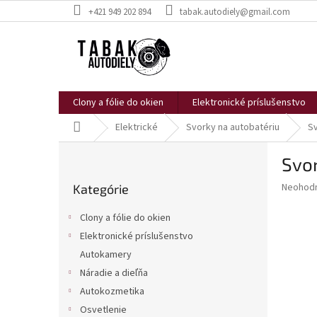
Prejsť
+421 949 202 894
tabak.autodiely@gmail.com
na
obsah
Clony a fólie do okien
Elektronické príslušenstvo
Domov
Elektrické
Svorky na autobatériu
Sv
B
Svor
o
Preskočiť
č
Priemer
Neohod
Kategórie
kategórie
n
hodnote
ý
produkt
Clony a fólie do okien
p
je
Elektronické príslušenstvo
0,0
a
z
Autokamery
n
5
e
Náradie a dieľňa
hviezdič
l
Autokozmetika
Osvetlenie