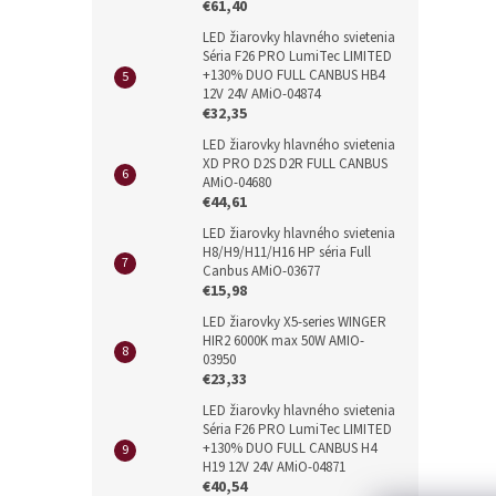
€61,40
LED žiarovky hlavného svietenia
Séria F26 PRO LumiTec LIMITED
+130% DUO FULL CANBUS HB4
12V 24V AMiO-04874
€32,35
LED žiarovky hlavného svietenia
XD PRO D2S D2R FULL CANBUS
AMiO-04680
€44,61
LED žiarovky hlavného svietenia
H8/H9/H11/H16 HP séria Full
Canbus AMiO-03677
€15,98
LED žiarovky X5-series WINGER
HIR2 6000K max 50W AMIO-
03950
€23,33
LED žiarovky hlavného svietenia
Séria F26 PRO LumiTec LIMITED
+130% DUO FULL CANBUS H4
H19 12V 24V AMiO-04871
€40,54