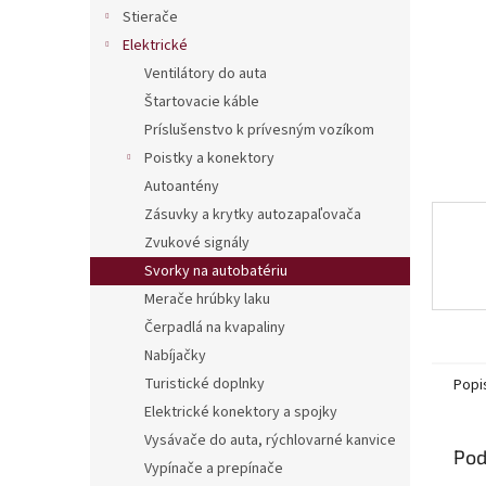
Stierače
Elektrické
Ventilátory do auta
Štartovacie káble
Príslušenstvo k prívesným vozíkom
Poistky a konektory
Autoantény
Zásuvky a krytky autozapaľovača
Zvukové signály
Svorky na autobatériu
Merače hrúbky laku
Čerpadlá na kvapaliny
Nabíjačky
Turistické doplnky
Popi
Elektrické konektory a spojky
Vysávače do auta, rýchlovarné kanvice
Pod
Vypínače a prepínače