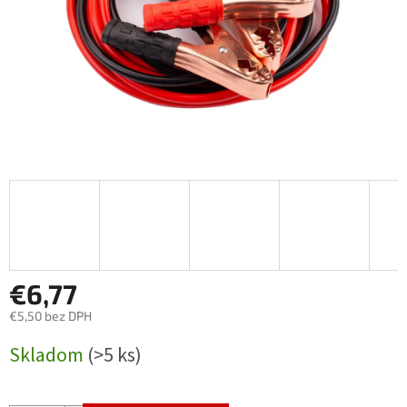
€6,77
€5,50 bez DPH
Jednotková
Skladom
(>5 ks)
cena: