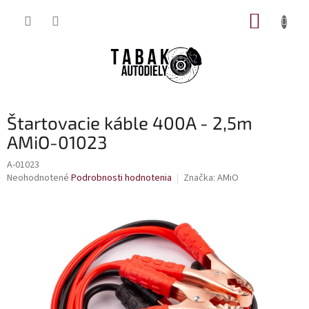
Prejsť
NÁKUP
na
obsah
KOŠÍK
Štartovacie káble 400A - 2,5m
AMiO-01023
A-01023
Priemerné
Neohodnotené
Podrobnosti hodnotenia
Značka:
AMiO
hodnotenie
produktu
je
0,0
z
5
hviezdičiek.