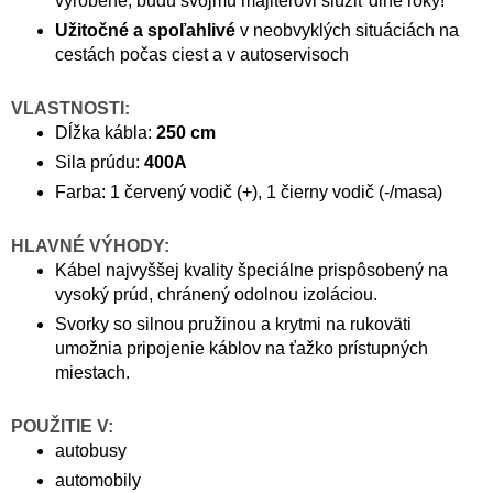
vyrobené, budú svojmu majiteľovi slúžiť dlhé roky!
Užitočné a spoľahlivé
v neobvyklých situáciách na
cestách počas ciest a v autoservisoch
VLASTNOSTI:
Dĺžka kábla:
250 cm
Sila prúdu:
400A
Farba: 1 červený vodič (+), 1 čierny vodič (-/masa)
HLAVNÉ VÝHODY:
Kábel najvyššej kvality špeciálne prispôsobený na
vysoký prúd, chránený odolnou izoláciou.
Svorky so silnou pružinou a krytmi na rukoväti
umožnia pripojenie káblov na ťažko prístupných
miestach.
POUŽITIE V:
autobusy
automobily