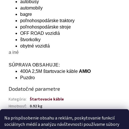
autobusy
automobily
bagre
poľnohospodárske traktory
poľnohospodárske stroje
OFF ROAD vozidlá
štvorkolky
obytné vozidlá
a iné
SÚPRAVA OBSAHUJE:
400A 2,5M štartovacie káble
AMIO
Puzdro
Dodatočné parametre
Kategória
:
Štartovacie káble
Hmotnosť
:
0.92 kg
EAN
:
5903293010235
Na prispôsobenie obsahu a reklám, poskytovanie funkcií
sociálnych médií a analýzu návštevnosti používame súbory