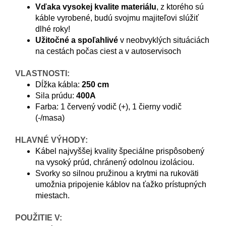
Vďaka vysokej kvalite materiálu
, z ktorého sú
káble vyrobené, budú svojmu majiteľovi slúžiť
dlhé roky!
Užitočné a spoľahlivé
v neobvyklých situáciách
na cestách počas ciest a v autoservisoch
VLASTNOSTI:
Dĺžka kábla:
250 cm
Sila prúdu:
400A
Farba: 1 červený vodič (+), 1 čierny vodič
(-/masa)
HLAVNÉ VÝHODY:
Kábel najvyššej kvality špeciálne prispôsobený
na vysoký prúd, chránený odolnou izoláciou.
Svorky so silnou pružinou a krytmi na rukoväti
umožnia pripojenie káblov na ťažko prístupných
miestach.
POUŽITIE V: