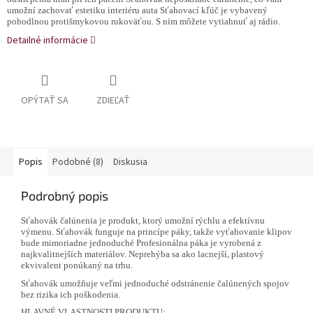
umožní zachovať estetiku interiéru auta Sťahovací kľúč je vybavený
pohodlnou protišmykovou rukoväťou. S ním môžete vytiahnuť aj rádio.
Detailné informácie
OPÝTAŤ SA
ZDIEĽAŤ
Popis
Podobné (8)
Diskusia
Podrobný popis
Sťahovák čalúnenia je produkt, ktorý umožní rýchlu a efektívnu
výmenu. Sťahovák funguje na princípe páky, takže vyťahovanie klipov
bude mimoriadne jednoduché Profesionálna páka je vyrobená z
najkvalitnejších materiálov. Neprehýba sa ako lacnejší, plastový
ekvivalent ponúkaný na trhu.
Sťahovák umožňuje veľmi jednoduché odstránenie čalúnených spojov
bez rizika ich poškodenia.
HLAVNÉ VLASTNOSTI PRODUKTU: