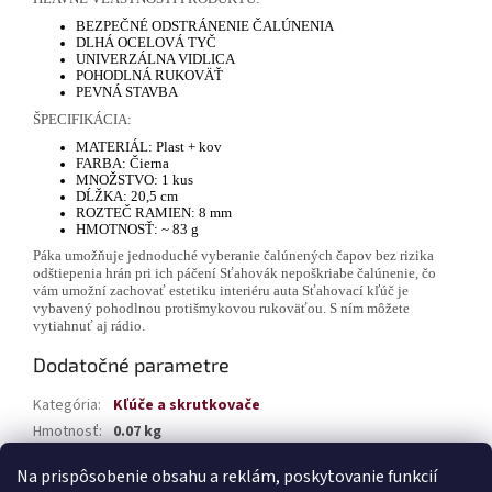
BEZPEČNÉ ODSTRÁNENIE ČALÚNENIA
DLHÁ OCELOVÁ TYČ
UNIVERZÁLNA VIDLICA
POHODLNÁ RUKOVÄŤ
PEVNÁ STAVBA
ŠPECIFIKÁCIA:
MATERIÁL: Plast + kov
FARBA: Čierna
MNOŽSTVO: 1 kus
DĹŽKA: 20,5 cm
ROZTEČ RAMIEN: 8 mm
HMOTNOSŤ: ~ 83 g
Páka umožňuje jednoduché vyberanie čalúnených čapov bez rizika
odštiepenia hrán pri ich páčení Sťahovák nepoškriabe čalúnenie, čo
vám umožní zachovať estetiku interiéru auta Sťahovací kľúč je
vybavený pohodlnou protišmykovou rukoväťou. S ním môžete
vytiahnuť aj rádio.
Dodatočné parametre
Kategória
:
Kľúče a skrutkovače
Hmotnosť
:
0.07 kg
EAN
:
5903293031339
Na prispôsobenie obsahu a reklám, poskytovanie funkcií