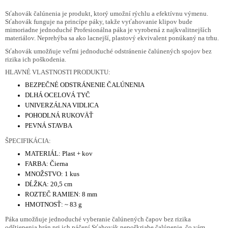
Sťahovák čalúnenia je produkt, ktorý umožní rýchlu a efektívnu výmenu.
Sťahovák funguje na princípe páky, takže vyťahovanie klipov bude
mimoriadne jednoduché Profesionálna páka je vyrobená z najkvalitnejších
materiálov. Neprehýba sa ako lacnejší, plastový ekvivalent ponúkaný na trhu.
Sťahovák umožňuje veľmi jednoduché odstránenie čalúnených spojov bez
rizika ich poškodenia.
HLAVNÉ VLASTNOSTI PRODUKTU:
BEZPEČNÉ ODSTRÁNENIE ČALÚNENIA
DLHÁ OCELOVÁ TYČ
UNIVERZÁLNA VIDLICA
POHODLNÁ RUKOVÄŤ
PEVNÁ STAVBA
ŠPECIFIKÁCIA:
MATERIÁL: Plast + kov
FARBA: Čierna
MNOŽSTVO: 1 kus
DĹŽKA: 20,5 cm
ROZTEČ RAMIEN: 8 mm
HMOTNOSŤ: ~ 83 g
Páka umožňuje jednoduché vyberanie čalúnených čapov bez rizika
odštiepenia hrán pri ich páčení Sťahovák nepoškriabe čalúnenie, čo vám