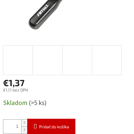
€1,37
€1,11 bez DPH
Jednotková
Skladom
(>5 ks)
cena:
Pridať do košíka