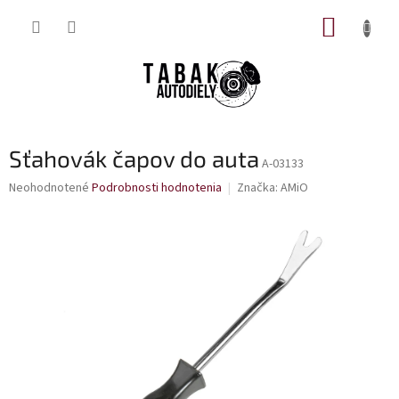
Prejsť
NÁKUP
na
obsah
KOŠÍK
Sťahovák čapov do auta
A-03133
Priemerné
Neohodnotené
Podrobnosti hodnotenia
Značka:
AMiO
hodnotenie
produktu
je
0,0
z
5
hviezdičiek.