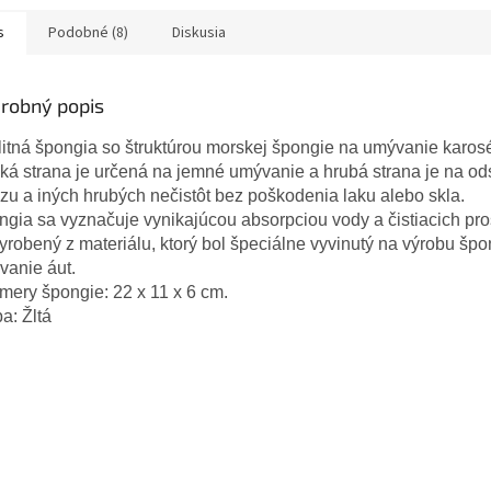
s
Podobné (8)
Diskusia
robný popis
itná špongia so štruktúrou morskej špongie na umývanie karosé
á strana je určená na jemné umývanie a hrubá strana je na od
u a iných hrubých nečistôt bez poškodenia laku alebo skla.
gia sa vyznačuje vynikajúcou absorpciou vody a čistiacich pro
yrobený z materiálu, ktorý bol špeciálne vyvinutý na výrobu špo
vanie áut.
ery špongie: 22 x 11 x 6 cm.
a: Žltá