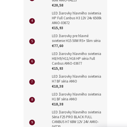
60W AMIO-04113
€20,58
LED žiarovky hlavného svietenia
HP Full Canbus H3 12V 24v 6500k
AMiO-03672
€15,93
LED žiarovky pre hlavné
svietenie H15 50W RS+ Slim séria
€77,60
LED žiarovky hlavného svietenia
H8/H9/H11/H16 HP séria Full
Canbus AMiO-03677
€15,93
LED žiarovky hlavného svietenia
H7 BF séria AMiO
€18,38
LED žiarovky hlavného svietenia
H1 BF séria AMiO
€18,38
LED žiarovky hlavného svietenia
Séria F25 PRO BLACK FULL
CANBUS H7 68W 12V 24V AMIO-
04720