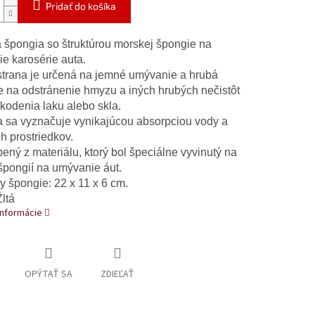
Pridať do košíka
á špongia so štruktúrou morskej špongie na
e karosérie auta.
trana je určená na jemné umývanie a hrubá
je na odstránenie hmyzu a iných hrubých nečistôt
kodenia laku alebo skla.
 sa vyznačuje vynikajúcou absorpciou vody a
ch prostriedkov.
ený z materiálu, ktorý bol špeciálne vyvinutý na
špongií na umývanie áut.
 špongie: 22 x 11 x 6 cm.
ltá
informácie
OPÝTAŤ SA
ZDIEĽAŤ