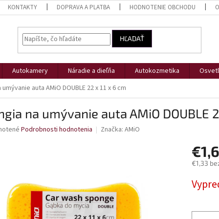
KONTAKTY
DOPRAVA A PLATBA
HODNOTENIE OBCHODU
O
HĽADAŤ
Autokamery
Náradie a dieľňa
Autokozmetika
Osvetl
 umývanie auta AMiO DOUBLE 22 x 11 x 6 cm
ngia na umývanie auta AMiO DOUBLE 22
né
notené
Podrobnosti hodnotenia
Značka:
AMiO
nie
€1,
u
€1,33 be
Jednotk
Vypre
cena:
iek.