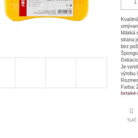
Kvalitn
umývani
Mäkká s
strana 
bez poš
Špongia
čistiaci
Je vyrob
výrobu 
Rozmery
Farba: Ž
Detailné 
TLAČ