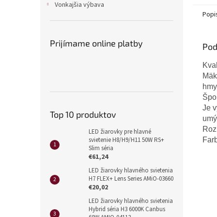
Vonkajšia výbava
Popi
Prijímame online platby
Pod
Kval
Mäkk
hmyz
Špon
Je v
Top 10 produktov
umý
Rozm
LED žiarovky pre hlavné
svietenie H8/H9/H11 50W RS+
Farb
Slim séria
€61,24
LED žiarovky hlavného svietenia
H7 FLEX+ Lens Series AMiO-03660
€20,02
LED žiarovky hlavného svietenia
Hybrid séria H3 6000K Canbus