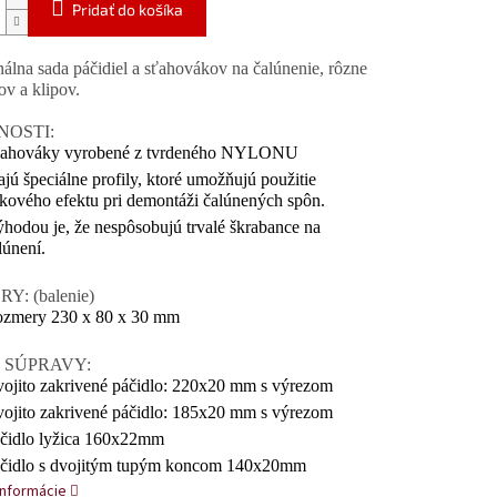
Pridať do košíka
nálna sada páčidiel a sťahovákov na čalúnenie, rôzne
ov a klipov.
NOSTI:
ahováky vyrobené z tvrdeného NYLONU
jú špeciálne profily, ktoré umožňujú použitie
kového efektu pri demontáži čalúnených spôn.
hodou je, že nespôsobujú trvalé škrabance na
lúnení.
: (balenie)
zmery 230 x 80 x 30 mm
 SÚPRAVY:
ojito zakrivené páčidlo: 220x20 mm s výrezom
ojito zakrivené páčidlo: 185x20 mm s výrezom
čidlo lyžica 160x22mm
čidlo s dvojitým tupým koncom 140x20mm
informácie