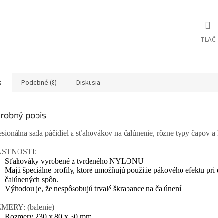
TLAČ
s
Podobné (8)
Diskusia
robný popis
esionálna sada páčidiel a sťahovákov na čalúnenie, rôzne typy čapov a 
STNOSTI:
Sťahováky vyrobené z tvrdeného NYLONU
Majú špeciálne profily, ktoré umožňujú použitie pákového efektu pri
čalúnených spôn.
Výhodou je, že nespôsobujú trvalé škrabance na čalúnení.
MERY: (balenie)
Rozmery 230 x 80 x 30 mm