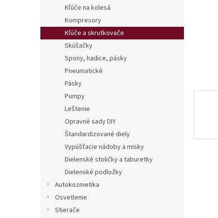
Kľúče na kolesá
Kompresory
Kľúče a skrutkovače
Skúšačky
Spony, hadice, pásky
Pneumatické
Pásky
Pumpy
Leštenie
Opravné sady DIY
Štandardizované diely
Vypúšťacie nádoby a misky
Dielenské stoličky a taburetky
Dielenské podložky
Autokozmetika
Osvetlenie
Stierače