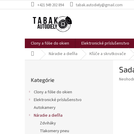
Prejsť
+421 949 202 894
tabak.autodiely@gmail.com
na
obsah
Clony a fólie do okien
Elektronické príslušenstvo
Domov
Náradie a dieľňa
Kľúče a skrutkovače
B
Sad
o
Preskočiť
č
Priemer
Neohod
Kategórie
kategórie
n
hodnote
ý
produkt
Clony a fólie do okien
p
je
Elektronické príslušenstvo
0,0
a
z
Autokamery
n
5
e
Náradie a dieľňa
hviezdič
l
Zdviháky
Tlakomery pneu