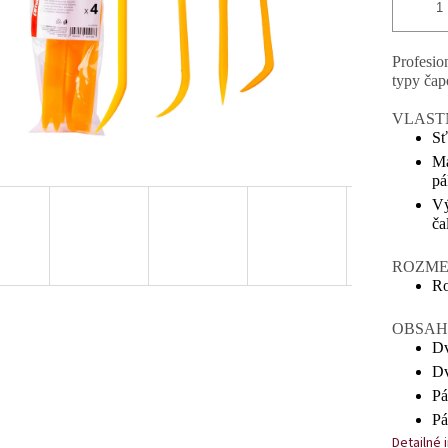
Profesio
typy čap
VLAST
Sť
Ma
pá
Vý
ča
ROZMERY
Ro
OBSAH
Dv
Dv
Pá
Pá
Detailné 