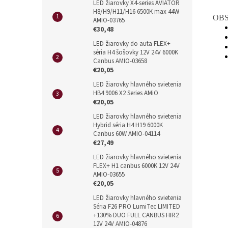
LED žiarovky X4-series AVIATOR
H8/H9/H11/H16 6500K max 44W
OBS
AMIO-03765
€30,48
LED žiarovky do auta FLEX+
séria H4 šošovky 12V 24V 6000K
Canbus AMIO-03658
€20,05
LED žiarovky hlavného svietenia
HB4 9006 X2 Series AMiO
€20,05
LED žiarovky hlavného svietenia
Hybrid séria H4 H19 6000K
Canbus 60W AMIO-04114
€27,49
LED žiarovky hlavného svietenia
FLEX+ H1 canbus 6000K 12V 24V
AMIO-03655
€20,05
LED žiarovky hlavného svietenia
Séria F26 PRO LumiTec LIMITED
+130% DUO FULL CANBUS HIR2
12V 24V AMIO-04876