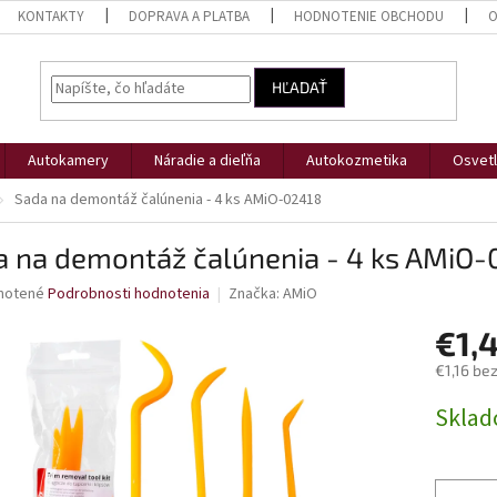
KONTAKTY
DOPRAVA A PLATBA
HODNOTENIE OBCHODU
O
HĽADAŤ
Autokamery
Náradie a dieľňa
Autokozmetika
Osvetl
Sada na demontáž čalúnenia - 4 ks AMiO-02418
a na demontáž čalúnenia - 4 ks AMiO
né
notené
Podrobnosti hodnotenia
Značka:
AMiO
nie
€1,
u
€1,16 be
Jednotk
Skla
cena:
iek.