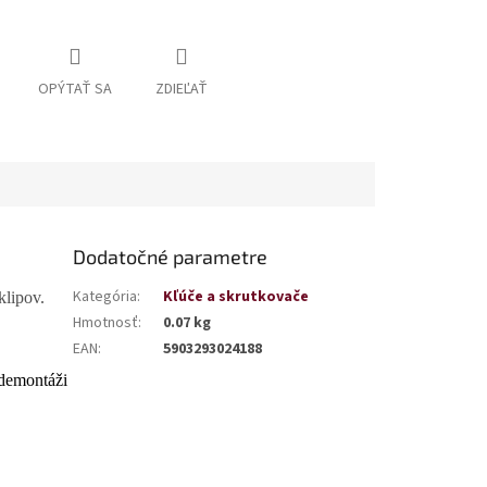
OPÝTAŤ SA
ZDIEĽAŤ
Dodatočné parametre
Kategória
:
Kľúče a skrutkovače
klipov.
Hmotnosť
:
0.07 kg
EAN
:
5903293024188
 demontáži