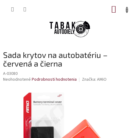
Prejsť
NÁKUP
na
obsah
KOŠÍK
Sada krytov na autobatériu –
červená a čierna
A-03080
Priemerné
Neohodnotené
Podrobnosti hodnotenia
Značka:
AMiO
hodnotenie
produktu
je
0,0
z
5
hviezdičiek.