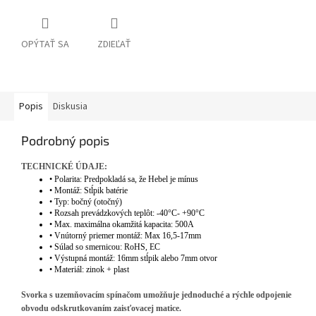
OPÝTAŤ SA
ZDIEĽAŤ
Popis
Diskusia
Podrobný popis
TECHNICKÉ ÚDAJE:
•
Polarita: Predpokladá sa, že Hebel je mínus
•
Montáž: Stĺpik batérie
•
Typ: bočný (otočný)
•
Rozsah prevádzkových teplôt: -40°C- +90°C
•
Max. maximálna okamžitá kapacita: 500A
•
Vnútorný priemer montáž: Max 16,5-17mm
•
Súlad so smernicou: RoHS, EC
•
Výstupná montáž: 16mm stĺpik alebo 7mm otvor
•
Materiál: zinok + plast
Svorka s uzemňovacím spínačom umožňuje jednoduché a rýchle odpojenie
obvodu odskrutkovaním zaisťovacej matice.