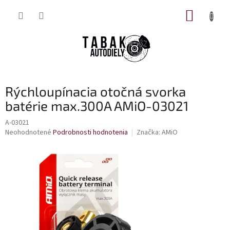
Prejsť
NÁKUP
na
obsah
KOŠÍK
Rýchloupínacia otočná svorka
batérie max.300A AMiO-03021
A-03021
Priemerné
Neohodnotené
Podrobnosti hodnotenia
Značka:
AMiO
hodnotenie
produktu
je
0,0
z
5
hviezdičiek.