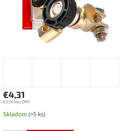
€4,31
€3,50 bez DPH
Jednotková
Skladom
(>5 ks)
cena: