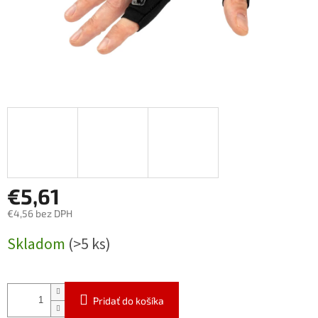
€5,61
€4,56 bez DPH
Jednotková
Skladom
(>5 ks)
cena:
Pridať do košíka