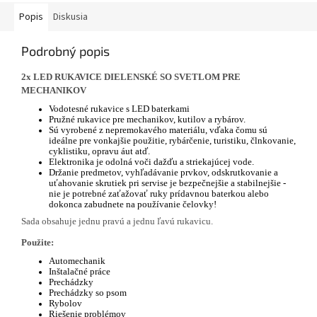
Popis
Diskusia
Podrobný popis
2x LED RUKAVICE DIELENSKÉ SO SVETLOM PRE
MECHANIKOV
Vodotesné rukavice s LED baterkami
Pružné rukavice pre mechanikov, kutilov a rybárov.
Sú vyrobené z nepremokavého materiálu, vďaka čomu sú
ideálne pre vonkajšie použitie, rybárčenie, turistiku, člnkovanie,
cyklistiku, opravu áut atď.
Elektronika je odolná voči dažďu a striekajúcej vode.
Držanie predmetov, vyhľadávanie prvkov, odskrutkovanie a
uťahovanie skrutiek pri servise je bezpečnejšie a stabilnejšie -
nie je potrebné zaťažovať ruky prídavnou baterkou alebo
dokonca zabudnete na používanie čelovky!
Sada obsahuje jednu pravú a jednu ľavú rukavicu.
Použite:
Automechanik
Inštalačné práce
Prechádzky
Prechádzky so psom
Rybolov
Riešenie problémov