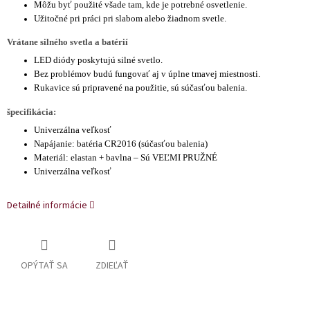
Môžu byť použité všade tam, kde je potrebné osvetlenie.
Užitočné pri práci pri slabom alebo žiadnom svetle.
Vrátane silného svetla a batérií
LED diódy poskytujú silné svetlo.
Bez problémov budú fungovať aj v úplne tmavej miestnosti.
Rukavice sú pripravené na použitie, sú súčasťou balenia.
špecifikácia:
Univerzálna veľkosť
Napájanie: batéria CR2016 (súčasťou balenia)
Materiál: elastan + bavlna – Sú VEĽMI PRUŽNÉ
Univerzálna veľkosť
Detailné informácie
OPÝTAŤ SA
ZDIEĽAŤ