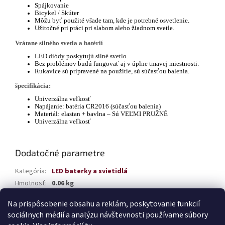
Spájkovanie
Bicykel / Skúter
Môžu byť použité všade tam, kde je potrebné osvetlenie.
Užitočné pri práci pri slabom alebo žiadnom svetle.
Vrátane silného svetla a batérií
LED diódy poskytujú silné svetlo.
Bez problémov budú fungovať aj v úplne tmavej miestnosti.
Rukavice sú pripravené na použitie, sú súčasťou balenia.
špecifikácia:
Univerzálna veľkosť
Napájanie: batéria CR2016 (súčasťou balenia)
Materiál: elastan + bavlna – Sú VEĽMI PRUŽNÉ
Univerzálna veľkosť
Dodatočné parametre
Kategória
:
LED baterky a svietidlá
Hmotnosť
:
0.06 kg
EAN
:
5903293031070
Na prispôsobenie obsahu a reklám, poskytovanie funkcií
sociálnych médií a analýzu návštevnosti používame súbory
Z