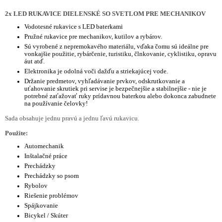
2x LED RUKAVICE DIELENSKÉ SO SVETLOM PRE MECHANIKOV
Vodotesné rukavice s LED baterkami
Pružné rukavice pre mechanikov, kutilov a rybárov.
Sú vyrobené z nepremokavého materiálu, vďaka čomu sú ideálne pre
vonkajšie použitie, rybárčenie, turistiku, člnkovanie, cyklistiku, opravu
áut atď.
Elektronika je odolná voči dažďu a striekajúcej vode.
Držanie predmetov, vyhľadávanie prvkov, odskrutkovanie a
uťahovanie skrutiek pri servise je bezpečnejšie a stabilnejšie - nie je
potrebné zaťažovať ruky prídavnou baterkou alebo dokonca zabudnete
na používanie čelovky!
Sada obsahuje jednu pravú a jednu ľavú rukavicu.
Použite:
Automechanik
Inštalačné práce
Prechádzky
Prechádzky so psom
Rybolov
Riešenie problémov
Spájkovanie
Bicykel / Skúter