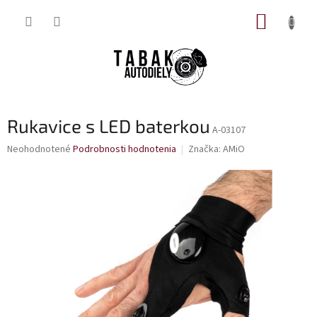
Prejsť
NÁKUP
na
obsah
KOŠÍK
Rukavice s LED baterkou
A-03107
Priemerné
Neohodnotené
Podrobnosti hodnotenia
Značka:
AMiO
hodnotenie
produktu
je
0,0
z
5
hviezdičiek.