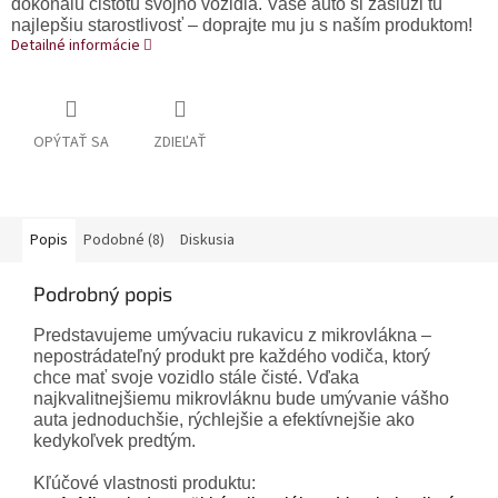
dokonalú čistotu svojho vozidla. Vaše auto si zaslúži tú
najlepšiu starostlivosť – doprajte mu ju s naším produktom!
Detailné informácie
OPÝTAŤ SA
ZDIEĽAŤ
Popis
Podobné (8)
Diskusia
Podrobný popis
Predstavujeme umývaciu rukavicu z mikrovlákna –
nepostrádateľný produkt pre každého vodiča, ktorý
chce mať svoje vozidlo stále čisté. Vďaka
najkvalitnejšiemu mikrovláknu bude umývanie vášho
auta jednoduchšie, rýchlejšie a efektívnejšie ako
kedykoľvek predtým.
Kľúčové vlastnosti produktu: