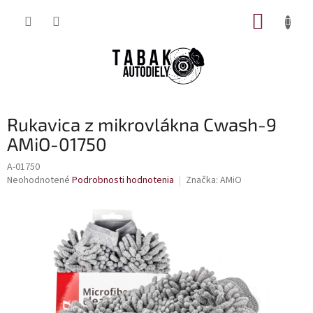
Prejsť
NÁKUP
na
obsah
KOŠÍK
Rukavica z mikrovlákna Cwash-9
AMiO-01750
A-01750
Priemerné
Neohodnotené
Podrobnosti hodnotenia
Značka:
AMiO
hodnotenie
produktu
je
0,0
z
5
hviezdičiek.