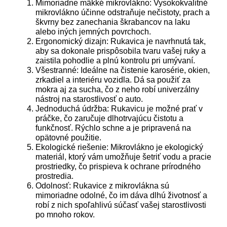
Mimoriadne mäkké mikrovlákno: Vysokokvalitné
mikrovlákno účinne odstraňuje nečistoty, prach a
škvrny bez zanechania škrabancov na laku
alebo iných jemných povrchoch.
Ergonomický dizajn: Rukavica je navrhnutá tak,
aby sa dokonale prispôsobila tvaru vašej ruky a
zaistila pohodlie a plnú kontrolu pri umývaní.
Všestranné: Ideálne na čistenie karosérie, okien,
zrkadiel a interiéru vozidla. Dá sa použiť za
mokra aj za sucha, čo z neho robí univerzálny
nástroj na starostlivosť o auto.
Jednoduchá údržba: Rukavicu je možné prať v
práčke, čo zaručuje dlhotrvajúcu čistotu a
funkčnosť. Rýchlo schne a je pripravená na
opätovné použitie.
Ekologické riešenie: Mikrovlákno je ekologický
materiál, ktorý vám umožňuje šetriť vodu a pracie
prostriedky, čo prispieva k ochrane prírodného
prostredia.
Odolnosť: Rukavice z mikrovlákna sú
mimoriadne odolné, čo im dáva dlhú životnosť a
robí z nich spoľahlivú súčasť vašej starostlivosti
po mnoho rokov.