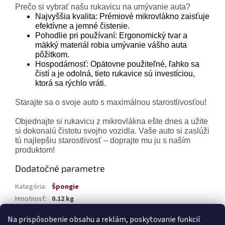
Prečo si vybrať našu rukavicu na umývanie auta?
Najvyššia kvalita: Prémiové mikrovlákno zaisťuje
efektívne a jemné čistenie.
Pohodlie pri používaní: Ergonomický tvar a
mäkký materiál robia umývanie vášho auta
pôžitkom.
Hospodárnosť: Opätovne použiteľné, ľahko sa
čistí a je odolná, tieto rukavice sú investíciou,
ktorá sa rýchlo vráti.
Starajte sa o svoje auto s maximálnou starostlivosťou!
Objednajte si rukavicu z mikrovlákna ešte dnes a užite
si dokonalú čistotu svojho vozidla. Vaše auto si zaslúži
tú najlepšiu starostlivosť – doprajte mu ju s naším
produktom!
Dodatočné parametre
Kategória
:
Špongie
Hmotnosť
:
0.12 kg
EAN
:
5903293017500
Na prispôsobenie obsahu a reklám, poskytovanie funkcií