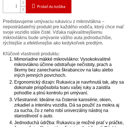
Pridať do košíka
Predstavujeme umývaciu rukavicu z mikrovlákna –
nepostrádateľný produkt pre každého vodiča, ktorý chce mať
svoje vozidlo stále čisté. Vďaka najkvalitnejšiemu
mikrovláknu bude umývanie vášho auta jednoduchšie,
rýchlejšie a efektívnejšie ako kedykoľvek predtým.
Kľúčové vlastnosti produktu:
Mimoriadne mäkké mikrovlákno: Vysokokvalitné
mikrovlákno účinne odstraňuje nečistoty, prach a
škvrny bez zanechania škrabancov na laku alebo
iných jemných povrchoch.
Ergonomický dizajn: Rukavica je navrhnutá tak, aby sa
dokonale prispôsobila tvaru vašej ruky a zaistila
pohodlie a plnú kontrolu pri umývaní.
Všestranné: Ideálne na čistenie karosérie, okien,
zrkadiel a interiéru vozidla. Dá sa použiť za mokra aj
za sucha, čo z neho robí univerzálny nástroj na
starostlivosť o auto.
Jednoduchá údržba: Rukavicu je možné prať v práčke,