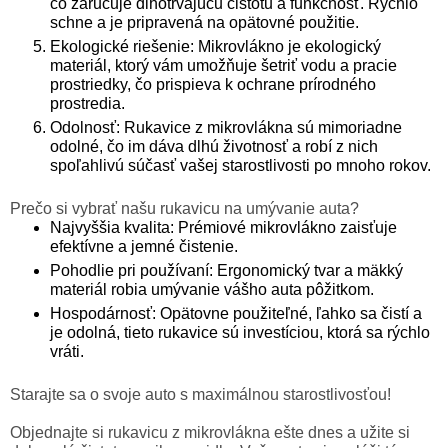
čo zaručuje dlhotrvajúcu čistotu a funkčnosť. Rýchlo
schne a je pripravená na opätovné použitie.
Ekologické riešenie: Mikrovlákno je ekologický
materiál, ktorý vám umožňuje šetriť vodu a pracie
prostriedky, čo prispieva k ochrane prírodného
prostredia.
Odolnosť: Rukavice z mikrovlákna sú mimoriadne
odolné, čo im dáva dlhú životnosť a robí z nich
spoľahlivú súčasť vašej starostlivosti po mnoho rokov.
Prečo si vybrať našu rukavicu na umývanie auta?
Najvyššia kvalita: Prémiové mikrovlákno zaisťuje
efektívne a jemné čistenie.
Pohodlie pri používaní: Ergonomický tvar a mäkký
materiál robia umývanie vášho auta pôžitkom.
Hospodárnosť: Opätovne použiteľné, ľahko sa čistí a
je odolná, tieto rukavice sú investíciou, ktorá sa rýchlo
vráti.
Starajte sa o svoje auto s maximálnou starostlivosťou!
Objednajte si rukavicu z mikrovlákna ešte dnes a užite si