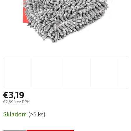
€3,19
€2,59 bez DPH
Jednotková
Skladom
(>5 ks)
cena: