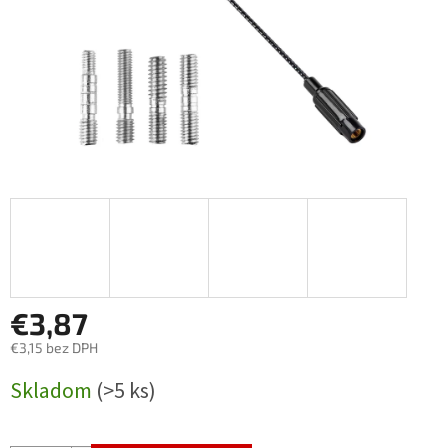
€3,87
€3,15 bez DPH
Jednotková
Skladom
(>5 ks)
cena: