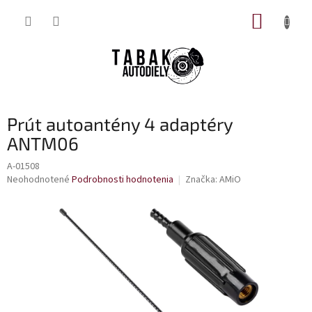
Prejsť
NÁKUP
na
obsah
KOŠÍK
Prút autoantény 4 adaptéry
ANTM06
A-01508
Priemerné
Neohodnotené
Podrobnosti hodnotenia
Značka:
AMiO
hodnotenie
produktu
je
0,0
z
5
hviezdičiek.