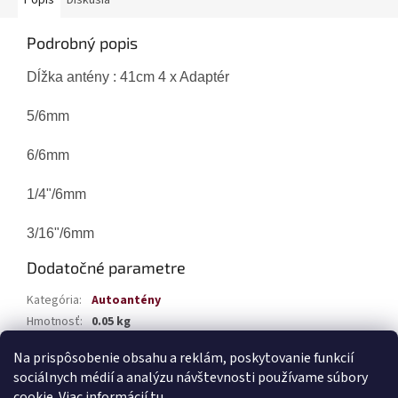
Popis
Diskusia
Podrobný popis
Dĺžka antény : 41cm 4 x Adaptér
5/6mm
6/6mm
1/4"/6mm
3/16"/6mm
Dodatočné parametre
Kategória
:
Autoantény
Hmotnosť
:
0.05 kg
EAN
:
5903293015087
Na prispôsobenie obsahu a reklám, poskytovanie funkcií
sociálnych médií a analýzu návštevnosti používame súbory
Z
cookie. Viac informácií
tu
.