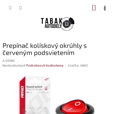
Prejsť
NÁKUP
na
obsah
KOŠÍK
Prepínač kolískový okrúhly s
červeným podsvietením
A-03086
Priemerné
Neohodnotené
Podrobnosti hodnotenia
Značka:
AMiO
hodnotenie
produktu
je
0,0
z
5
hviezdičiek.