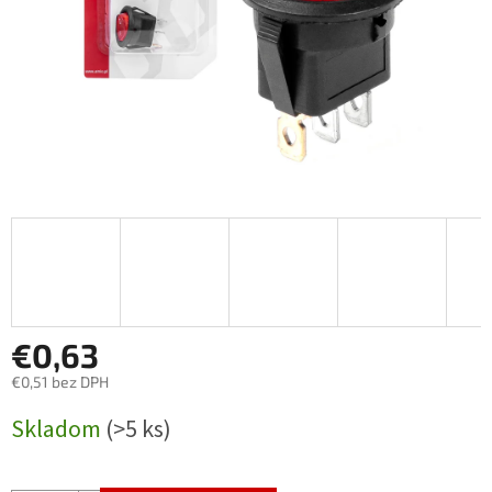
€0,63
€0,51 bez DPH
Jednotková
Skladom
(>5 ks)
cena: