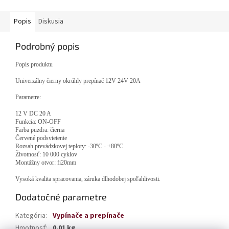
Popis
Diskusia
Podrobný popis
Popis produktu
Univerzálny čierny okrúhly prepínač 12V 24V 20A
Parametre:
12 V DC 20 A
Funkcia: ON-OFF
Farba puzdra: čierna
Červené podsvietenie
Rozsah prevádzkovej teploty: -30ºC - +80ºC
Životnosť: 10 000 cyklov
Montážny otvor: fi20mm
Vysoká kvalita spracovania, záruka dlhodobej spoľahlivosti.
Dodatočné parametre
Kategória
:
Vypínače a prepínače
Hmotnosť
:
0.01 kg