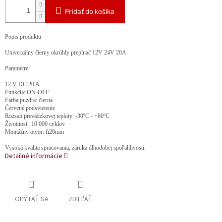
Pridať do košíka
Popis produktu
Univerzálny čierny okrúhly prepínač 12V 24V 20A
Parametre:
12 V DC 20 A
Funkcia: ON-OFF
Farba puzdra: čierna
Červené podsvietenie
Rozsah prevádzkovej teploty: -30ºC - +80ºC
Životnosť: 10 000 cyklov
Montážny otvor: fi20mm
Vysoká kvalita spracovania, záruka dlhodobej spoľahlivosti.
Detailné informácie
OPÝTAŤ SA
ZDIEĽAŤ