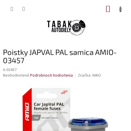
Prejsť
NÁKUP
na
obsah
KOŠÍK
Poistky JAPVAL PAL samica AMIO-
03457
A-03457
Priemerné
Neohodnotené
Podrobnosti hodnotenia
Značka:
AMiO
hodnotenie
produktu
je
0,0
z
5
hviezdičiek.