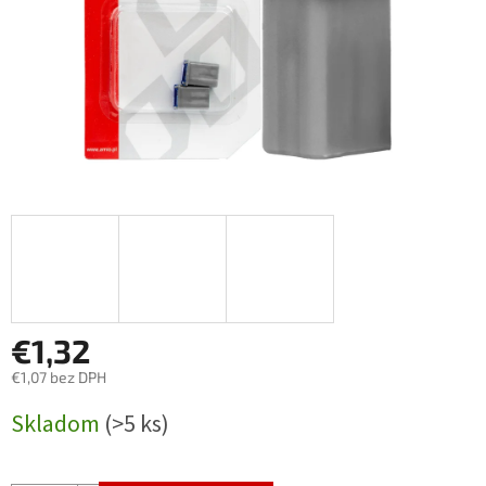
€1,32
€1,07 bez DPH
Jednotková
Skladom
(>5 ks)
cena: