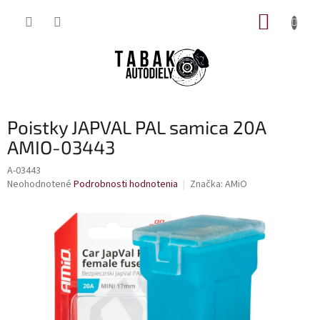
Prejsť
NÁKUP
na
obsah
KOŠÍK
Poistky JAPVAL PAL samica 20A
AMIO-03443
A-03443
Priemerné
Neohodnotené
Podrobnosti hodnotenia
Značka:
AMiO
hodnotenie
produktu
je
0,0
z
5
hviezdičiek.