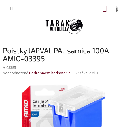
Prejsť
NÁKUP
na
obsah
KOŠÍK
Poistky JAPVAL PAL samica 100A
AMIO-03395
A-03395
Priemerné
Neohodnotené
Podrobnosti hodnotenia
Značka:
AMiO
hodnotenie
produktu
je
0,0
z
5
hviezdičiek.