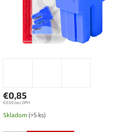
€0,85
€0,69 bez DPH
Jednotková
Skladom
(>5 ks)
cena: