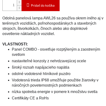
Pridať do košíka
Odolná panelová lampa AWL26 sa používa okrem iného aj v
terénnych vozidlách, poľnohospodárskych a stavebných
strojoch, štvorkolkách, člnoch alebo ako doplnkové
osvetlenie nákladných vozidiel.
VLASTNOSTI:
Panel COMBO - osvetľuje rozptýleným a zaostreným
svetlom
nastaviteľné konzoly z nehrdzavejúcej ocele
široký rozsah napájacieho napätia
odolné vodotesné hliníkové puzdro
Vodotesná trieda IP68 umožňuje použitie žiarovky v
náročných poveternostných podmienkach
nízka spotreba energie v pomere k množstvu svetla
Certifikáty CE a RoHs