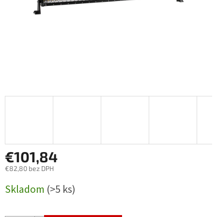
€101,84
€82,80 bez DPH
Jednotková
Skladom
(>5 ks)
cena: