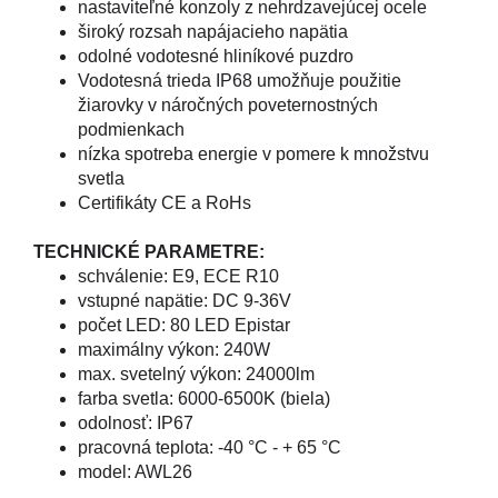
nastaviteľné konzoly z nehrdzavejúcej ocele
široký rozsah napájacieho napätia
odolné vodotesné hliníkové puzdro
Vodotesná trieda IP68 umožňuje použitie
žiarovky v náročných poveternostných
podmienkach
nízka spotreba energie v pomere k množstvu
svetla
Certifikáty CE a RoHs
TECHNICKÉ PARAMETRE:
schválenie: E9, ECE R10
vstupné napätie: DC 9-36V
počet LED: 80 LED Epistar
maximálny výkon: 240W
max. svetelný výkon: 24000lm
farba svetla: 6000-6500K (biela)
odolnosť: IP67
pracovná teplota: -40 °C - + 65 °C
model: AWL26