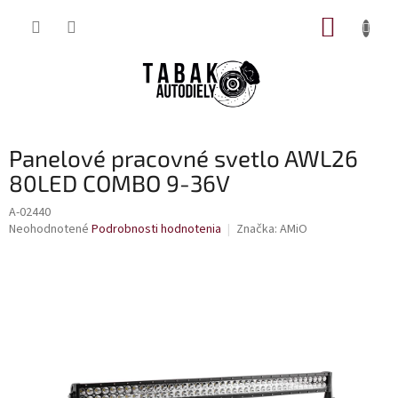
Prejsť
NÁKUP
na
obsah
KOŠÍK
Panelové pracovné svetlo AWL26
80LED COMBO 9-36V
A-02440
Priemerné
Neohodnotené
Podrobnosti hodnotenia
Značka:
AMiO
hodnotenie
produktu
je
0,0
z
5
hviezdičiek.