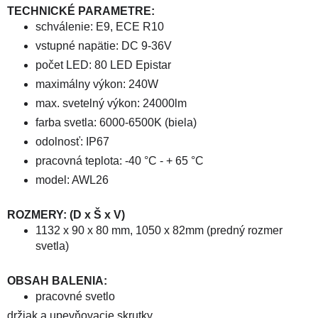
TECHNICKÉ PARAMETRE:
schválenie: E9, ECE R10
vstupné napätie: DC 9-36V
počet LED: 80 LED Epistar
maximálny výkon: 240W
max. svetelný výkon: 24000lm
farba svetla: 6000-6500K (biela)
odolnosť: IP67
pracovná teplota: -40 °C - + 65 °C
model: AWL26
ROZMERY: (D x Š x V)
1132 x 90 x 80 mm,
1050 x 82mm (predný rozmer
svetla)
OBSAH BALENIA:
pracovné svetlo
držiak a upevňovacie skrutky