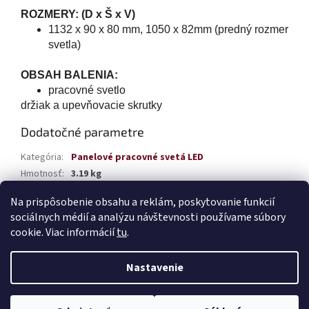
ROZMERY: (D x Š x V)
1132 x 90 x 80 mm,
1050 x 82mm (predný rozmer
svetla)
OBSAH BALENIA:
pracovné svetlo
držiak a upevňovacie skrutky
Dodatočné parametre
Kategória
:
Panelové pracovné svetá LED
Hmotnosť
:
3.19 kg
EAN
:
5903293024409
Na prispôsobenie obsahu a reklám, poskytovanie funkcií
sociálnych médií a analýzu návštevnosti používame súbory
Z
cookie. Viac informácií
tu
.
á
Vytvoril Shoptet
p
Nastavenie
ä
t
Copyright 2026
TABAK Autodiely
. Všetky práva vyhradené.
Upraviť
i