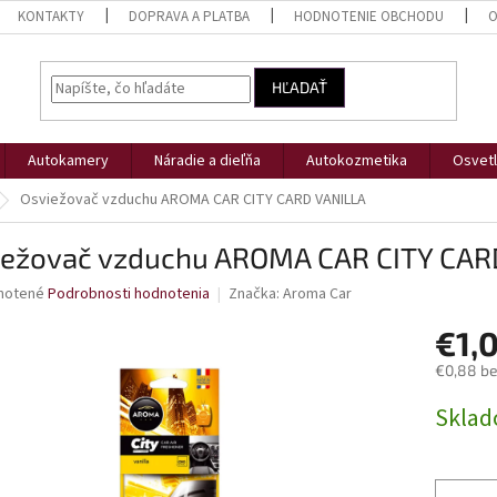
KONTAKTY
DOPRAVA A PLATBA
HODNOTENIE OBCHODU
O
HĽADAŤ
Autokamery
Náradie a dieľňa
Autokozmetika
Osvetl
Osviežovač vzduchu AROMA CAR CITY CARD VANILLA
iežovač vzduchu AROMA CAR CITY CAR
né
notené
Podrobnosti hodnotenia
Značka:
Aroma Car
nie
€1,
u
€0,88 b
Jednotk
Skla
cena:
iek.