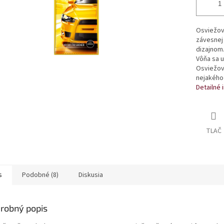
Osviežov
závesnej
dizajnom
Vôňa sa 
Osviežova
nejakého 
Detailné 
TLAČ
s
Podobné (8)
Diskusia
robný popis