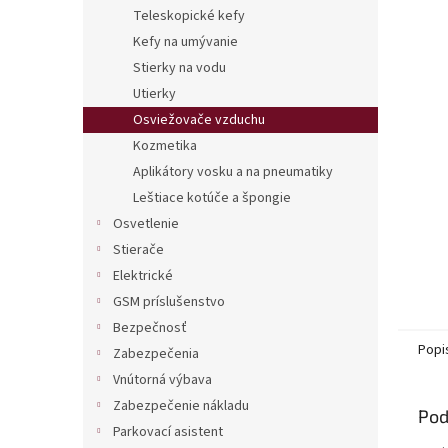
Teleskopické kefy
Kefy na umývanie
Stierky na vodu
Utierky
Osviežovače vzduchu
Kozmetika
Aplikátory vosku a na pneumatiky
Leštiace kotúče a špongie
Osvetlenie
Stierače
Elektrické
GSM príslušenstvo
Bezpečnosť
Popi
Zabezpečenia
Vnútorná výbava
Zabezpečenie nákladu
Pod
Parkovací asistent