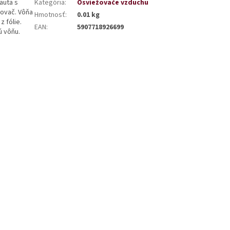
auta s
Kategória
:
Osviežovače vzduchu
ovač. Vôňa
Hmotnosť
:
0.01 kg
 fólie.
EAN
:
5907718926699
ú vôňu.