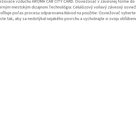
ežovače vzduchu AROMA CAR CITY CARD. Osviežovač v závesnej forme do 
rným mestským dizajnom.Technológia: Celulózový voňavý závesný osviež
voľňuje počas procesu odparovania.Návod na použitie: Osviežovač vyberte z
ste tak, aby sa nedotýkal nejakého povrchu a vychutnajte si svoju obľúben