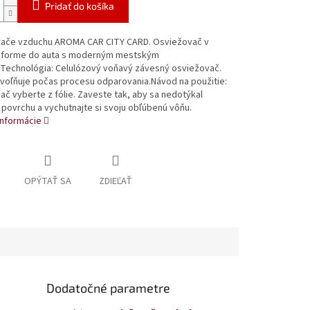
Pridať do košíka
ače vzduchu AROMA CAR CITY CARD. Osviežovač v
 forme do auta s moderným mestským
.Technológia: Celulózový voňavý závesný osviežovač.
uvoľňuje počas procesu odparovania.Návod na použitie:
č vyberte z fólie. Zaveste tak, aby sa nedotýkal
povrchu a vychutnajte si svoju obľúbenú vôňu.
informácie
OPÝTAŤ SA
ZDIEĽAŤ
Dodatočné parametre