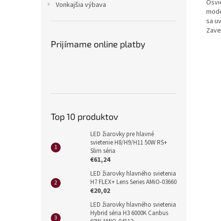
Osvi
Vonkajšia výbava
mode
sa u
Zave
Prijímame online platby
Top 10 produktov
LED žiarovky pre hlavné
svietenie H8/H9/H11 50W RS+
Slim séria
€61,24
LED žiarovky hlavného svietenia
H7 FLEX+ Lens Series AMiO-03660
€20,02
LED žiarovky hlavného svietenia
Hybrid séria H3 6000K Canbus