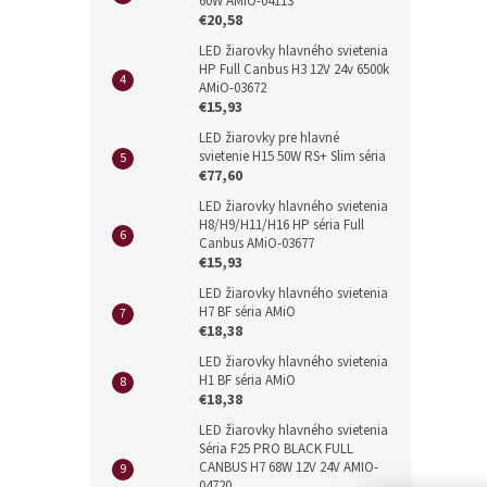
60W AMIO-04113
€20,58
LED žiarovky hlavného svietenia
HP Full Canbus H3 12V 24v 6500k
AMiO-03672
€15,93
LED žiarovky pre hlavné
svietenie H15 50W RS+ Slim séria
€77,60
LED žiarovky hlavného svietenia
H8/H9/H11/H16 HP séria Full
Canbus AMiO-03677
€15,93
LED žiarovky hlavného svietenia
H7 BF séria AMiO
€18,38
LED žiarovky hlavného svietenia
H1 BF séria AMiO
€18,38
LED žiarovky hlavného svietenia
Séria F25 PRO BLACK FULL
CANBUS H7 68W 12V 24V AMIO-
04720