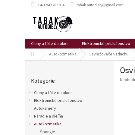
Prejsť
+421 949 202 894
tabak.autodiely@gmail.com
na
obsah
Clony a fólie do okien
Elektronické príslušenstvo
Domov
Autokozmetika
Osviežovače vzduchu
B
Osv
o
Preskočiť
č
Priemer
Neohod
Kategórie
kategórie
n
hodnote
ý
produkt
Clony a fólie do okien
p
je
Elektronické príslušenstvo
0,0
a
z
Autokamery
n
5
e
Náradie a dieľňa
hviezdič
l
Autokozmetika
Špongie