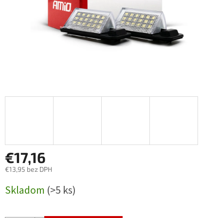
€17,16
€13,95 bez DPH
Jednotková
Skladom
(>5 ks)
cena: