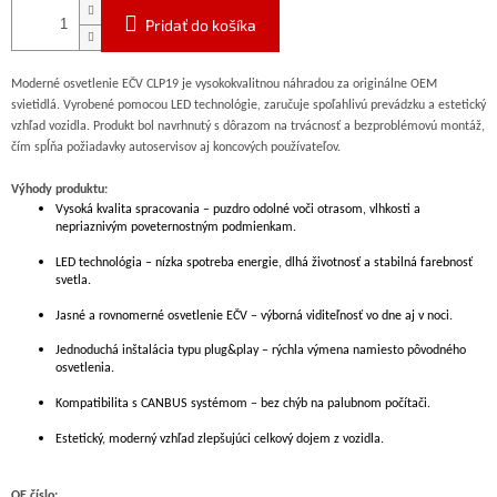
Pridať do košíka
Moderné osvetlenie EČV CLP19 je vysokokvalitnou náhradou za originálne OEM
svietidlá. Vyrobené pomocou LED technológie, zaručuje spoľahlivú prevádzku a estetický
vzhľad vozidla. Produkt bol navrhnutý s dôrazom na trvácnosť a bezproblémovú montáž,
čím spĺňa požiadavky autoservisov aj koncových používateľov.
Výhody produktu:
Vysoká kvalita spracovania – puzdro odolné voči otrasom, vlhkosti a
nepriaznivým poveternostným podmienkam.
LED technológia – nízka spotreba energie, dlhá životnosť a stabilná farebnosť
svetla.
Jasné a rovnomerné osvetlenie EČV – výborná viditeľnosť vo dne aj v noci.
Jednoduchá inštalácia typu plug&play – rýchla výmena namiesto pôvodného
osvetlenia.
Kompatibilita s CANBUS systémom – bez chýb na palubnom počítači.
Estetický, moderný vzhľad zlepšujúci celkový dojem z vozidla.
OE číslo: