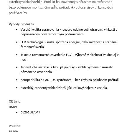
estetický vzhľad vozidla. Produkt bol navrhnutý s dôrazom na trvácnosť a
bezproblémovú montáž, čím spĺňa požiadavky autoservisov aj koncových
používateľov.
Výhody produktu:
Vysoká kvalita spracovania – puzdro odolné voči otrasom, vlhkosti a
nepriaznivým poveternostným podmienkam.
LED technológia – nízka spotreba energie, dlhá životnosť a stabilná
farebnosť svetla.
Jasné a rovnomerné osvetlenie EČV – výborná viditeľnosť vo dne aj v
noci.
Jednoduchá inštalácia typu plug&play – rýchla výmena namiesto
pôvodného osvetlenia.
Kompatibilita s CANBUS systémom – bez chýb na palubnom počítači.
Estetický, moderný vzhľad zlepšujúci celkový dojem z vozidla.
OE číslo:
BMW
63261387047
Použitie:
BMW: