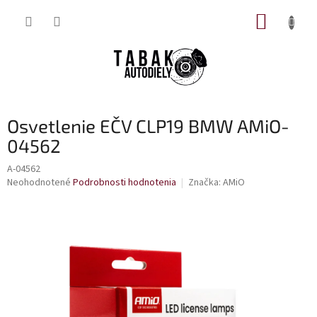
Prejsť
NÁKUP
na
obsah
KOŠÍK
Osvetlenie EČV CLP19 BMW AMiO-
04562
A-04562
Priemerné
Neohodnotené
Podrobnosti hodnotenia
Značka:
AMiO
hodnotenie
produktu
je
0,0
z
5
hviezdičiek.