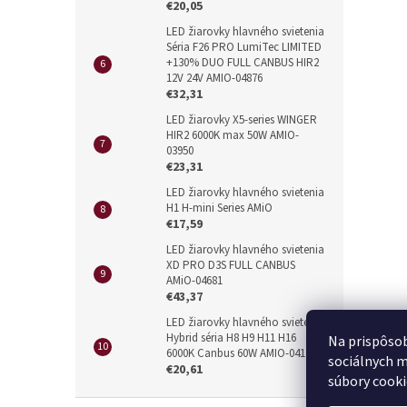
€20,05
LED žiarovky hlavného svietenia
Séria F26 PRO LumiTec LIMITED
+130% DUO FULL CANBUS HIR2
12V 24V AMIO-04876
€32,31
LED žiarovky X5-series WINGER
HIR2 6000K max 50W AMIO-
03950
€23,31
LED žiarovky hlavného svietenia
H1 H-mini Series AMiO
€17,59
LED žiarovky hlavného svietenia
XD PRO D3S FULL CANBUS
AMiO-04681
€43,37
LED žiarovky hlavného svietenia
Hybrid séria H8 H9 H11 H16
Na prispôsob
6000K Canbus 60W AMIO-04116
sociálnych m
€20,61
súbory cooki
Z