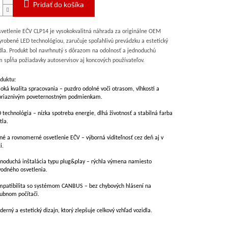
Pridať do košíka
vetlenie EČV CLP14 je vysokokvalitná náhrada za originálne OEM
Vyrobené LED technológiou, zaručuje spoľahlivú prevádzku a estetický
dla. Produkt bol navrhnutý s dôrazom na odolnosť a jednoduchú
 spĺňa požiadavky autoservisov aj koncových používateľov.
duktu:
oká kvalita spracovania – puzdro odolné voči otrasom, vlhkosti a
priaznivým poveternostným podmienkam.
 technológia – nízka spotreba energie, dlhá životnosť a stabilná farba
tla.
né a rovnomerné osvetlenie EČV – výborná viditeľnosť cez deň aj v
i.
noduchá inštalácia typu plug&play – rýchla výmena namiesto
odného osvetlenia.
patibilita so systémom CANBUS – bez chybových hlásení na
ubnom počítači.
erný a estetický dizajn, ktorý zlepšuje celkový vzhľad vozidla.