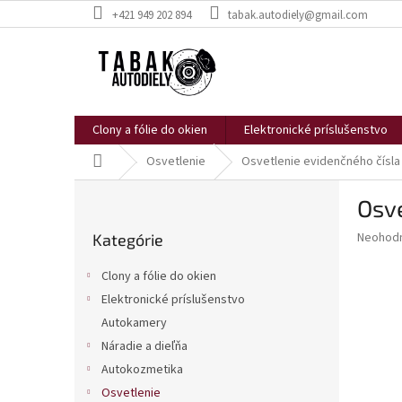
Prejsť
+421 949 202 894
tabak.autodiely@gmail.com
na
obsah
Clony a fólie do okien
Elektronické príslušenstvo
Domov
Osvetlenie
Osvetlenie evidenčného čísla
B
Osv
o
Preskočiť
č
Priemer
Neohod
Kategórie
kategórie
n
hodnote
ý
produkt
Clony a fólie do okien
p
je
Elektronické príslušenstvo
0,0
a
z
Autokamery
n
5
e
Náradie a dieľňa
hviezdič
l
Autokozmetika
Osvetlenie