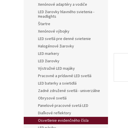
Xenónové adaptéry a vodiče
LED žiarovky hlavného svietenia -
Headlights
Štartre
Xenónové výbojky
LED svetlá pre denné svietenie
Halogénové žiarovky
LED markery
LED žiarovky
Výstražné LED majáky
Pracovné a prídavné LED svetlá
LED baterky a svietidlá
Zadné združené svetlá - univerzálne
Obrysové svetlá
Panelové pracovné svetá LED
Diaľkové reflektory
Osvetlenie evidenčného čísla