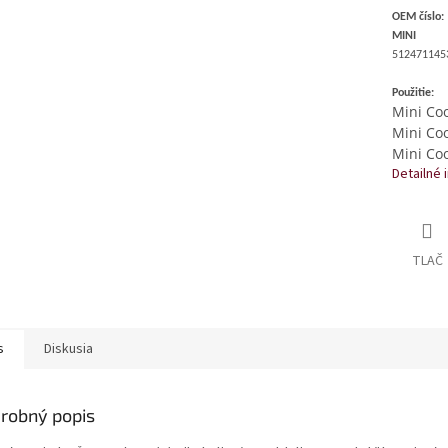
OEM číslo:
MINI
512471145
Použitie:
Mini Co
Mini Co
Mini Co
Detailné 
TLAČ
s
Diskusia
robný popis