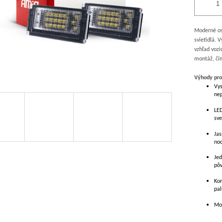
Moderné os
svietidlá. 
vzhľad vozi
montáž, čím
Výhody pro
Vys
ne
LED
sve
Jas
noc
Jed
pôv
Kom
pal
Mod