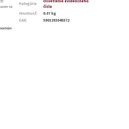
Osvetlenie evidenčného
LED
Kategória
:
čísla
ôrazom na
Hmotnosť
:
0.07 kg
EAN
:
5903293045572
ernostným