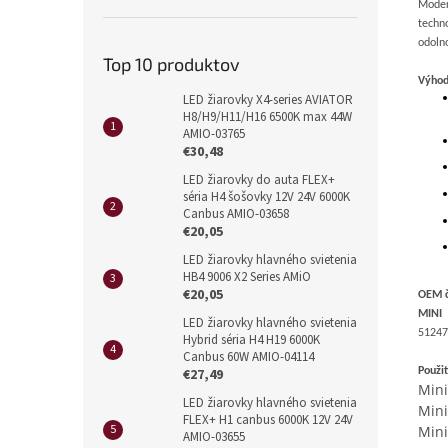
Moder
techno
odoln
Top 10 produktov
Výhod
LED žiarovky X4-series AVIATOR
H8/H9/H11/H16 6500K max 44W
AMIO-03765
€30,48
LED žiarovky do auta FLEX+
séria H4 šošovky 12V 24V 6000K
Canbus AMIO-03658
€20,05
LED žiarovky hlavného svietenia
HB4 9006 X2 Series AMiO
€20,05
OEM č
MINI
LED žiarovky hlavného svietenia
51247
Hybrid séria H4 H19 6000K
Canbus 60W AMIO-04114
€27,49
Použit
Mini
LED žiarovky hlavného svietenia
Mini
FLEX+ H1 canbus 6000K 12V 24V
Mini
AMIO-03655