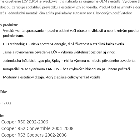
né osvetlenie EČV CLP14 je vysokokvalitná náhrada za originálne OEM svietidlá. Vyrobené 
lógiou, zaručuje spoľahlivú prevádzku a estetický vzhľad vozidla. Produkt bol navrhnutý s d
osť a jednoduchú montáž, čím spĺňa požiadavky autoservisov aj koncových používateľov.
y produktu:
Vysoká kvalita spracovania – puzdro odolné voči otrasom, vlhkosti a nepriaznivým povet
podmienkam.
LED technológia – nízka spotreba energie, dlhá životnosť a stabilná farba svetla.
Jasné a rovnomerné osvetlenie EČV – výborná viditeľnosť cez deň aj v noci.
Jednoduchá inštalácia typu plug&play – rýchla výmena namiesto pôvodného osvetlenia.
Kompatibilita so systémom CANBUS – bez chybových hlásení na palubnom počítači.
Moderný a estetický dizajn, ktorý zlepšuje celkový vzhľad vozidla.
íslo:
114535
ie:
 Cooper R50 2002-2006
 Cooper R52 Convertible 2004-2008
 Cooper R53 Coopers 2002-2006