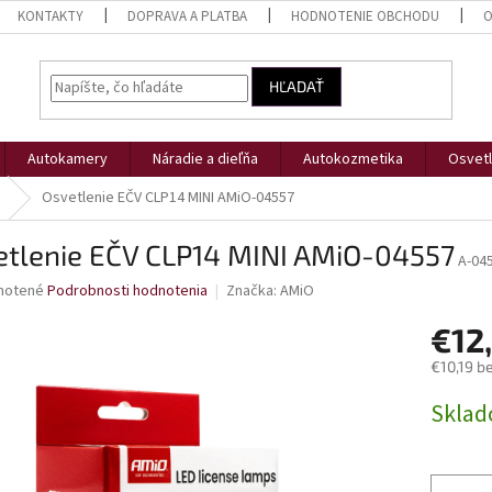
KONTAKTY
DOPRAVA A PLATBA
HODNOTENIE OBCHODU
O
HĽADAŤ
Autokamery
Náradie a dieľňa
Autokozmetika
Osvetl
Osvetlenie EČV CLP14 MINI AMiO-04557
etlenie EČV CLP14 MINI AMiO-04557
A-04
né
notené
Podrobnosti hodnotenia
Značka:
AMiO
nie
€12
u
€10,19 b
Jednotk
Skla
cena:
iek.