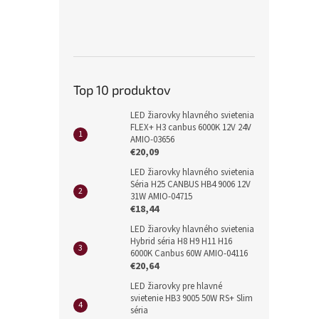
Top 10 produktov
LED žiarovky hlavného svietenia
FLEX+ H3 canbus 6000K 12V 24V
AMIO-03656
€20,09
LED žiarovky hlavného svietenia
Séria H25 CANBUS HB4 9006 12V
31W AMIO-04715
€18,44
LED žiarovky hlavného svietenia
Hybrid séria H8 H9 H11 H16
6000K Canbus 60W AMIO-04116
€20,64
LED žiarovky pre hlavné
svietenie HB3 9005 50W RS+ Slim
séria