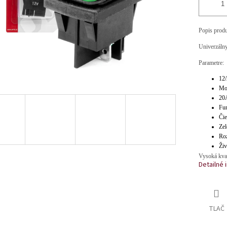
Popis prod
Univerzáln
Parametre:
12
Mo
20
Fu
Čie
Zel
Roz
Živ
Vysoká kval
Detailné 
TLAČ