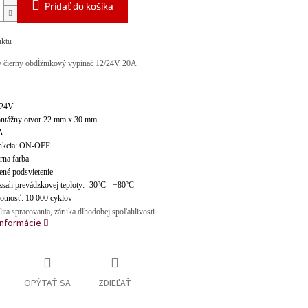
Pridať do košíka
uktu
y čierny obdĺžnikový vypínač 12/24V 20A
/24V
ntážny otvor 22 mm x 30 mm
A
nkcia: ON-OFF
rna farba
ené podsvietenie
sah prevádzkovej teploty: -30ºC - +80ºC
otnosť: 10 000 cyklov
ita spracovania, záruka dlhodobej spoľahlivosti.
informácie
OPÝTAŤ SA
ZDIEĽAŤ