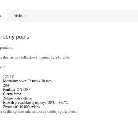
s
Diskusia
robný popis
 produktu
rzálny čierny obdĺžnikový vypínač 12/24V 20A
tre:
12/24V
Montážny otvor 22 mm x 30 mm
20A
Funkcia: ON-OFF
Čierna farba
Zelené podsvietenie
Rozsah prevádzkovej teploty: -30ºC - +80ºC
Životnosť: 10 000 cyklov
 kvalita spracovania, záruka dlhodobej spoľahlivosti.