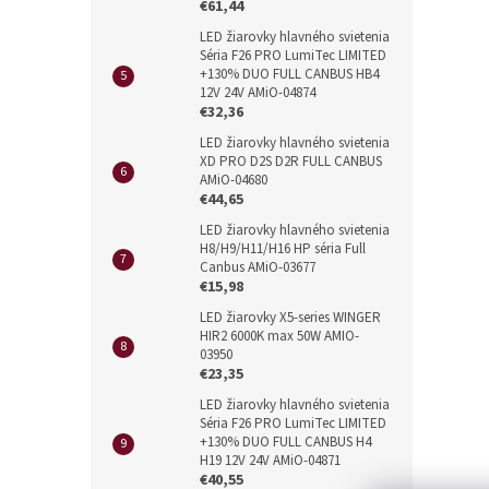
€61,44
LED žiarovky hlavného svietenia
Séria F26 PRO LumiTec LIMITED
+130% DUO FULL CANBUS HB4
12V 24V AMiO-04874
€32,36
LED žiarovky hlavného svietenia
XD PRO D2S D2R FULL CANBUS
AMiO-04680
€44,65
LED žiarovky hlavného svietenia
H8/H9/H11/H16 HP séria Full
Canbus AMiO-03677
€15,98
LED žiarovky X5-series WINGER
HIR2 6000K max 50W AMIO-
03950
€23,35
LED žiarovky hlavného svietenia
Séria F26 PRO LumiTec LIMITED
+130% DUO FULL CANBUS H4
H19 12V 24V AMiO-04871
€40,55