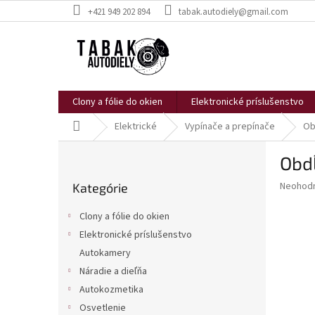
Prejsť
+421 949 202 894
tabak.autodiely@gmail.com
na
obsah
Clony a fólie do okien
Elektronické príslušenstvo
Domov
Elektrické
Vypínače a prepínače
Ob
B
Obdĺ
o
Preskočiť
č
Priemer
Neohod
Kategórie
kategórie
n
hodnote
ý
produkt
Clony a fólie do okien
p
je
Elektronické príslušenstvo
0,0
a
z
Autokamery
n
5
e
Náradie a dieľňa
hviezdič
l
Autokozmetika
Osvetlenie