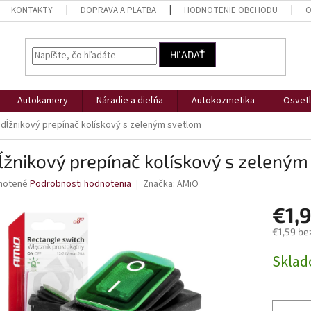
KONTAKTY
DOPRAVA A PLATBA
HODNOTENIE OBCHODU
O
HĽADAŤ
Autokamery
Náradie a dieľňa
Autokozmetika
Osvetl
dĺžnikový prepínač kolískový s zeleným svetlom
žnikový prepínač kolískový s zeleným
né
notené
Podrobnosti hodnotenia
Značka:
AMiO
nie
€1,
u
€1,59 be
Jednotk
Skla
cena:
iek.