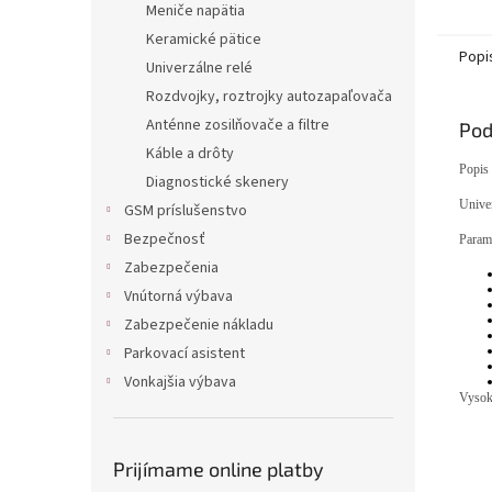
Meniče napätia
Keramické pätice
Popi
Univerzálne relé
Rozdvojky, roztrojky autozapaľovača
Anténne zosilňovače a filtre
Pod
Káble a drôty
Popis
Diagnostické skenery
Unive
GSM príslušenstvo
Bezpečnosť
Parame
Zabezpečenia
Vnútorná výbava
Zabezpečenie nákladu
Parkovací asistent
Vonkajšia výbava
Vysoká
Prijímame online platby