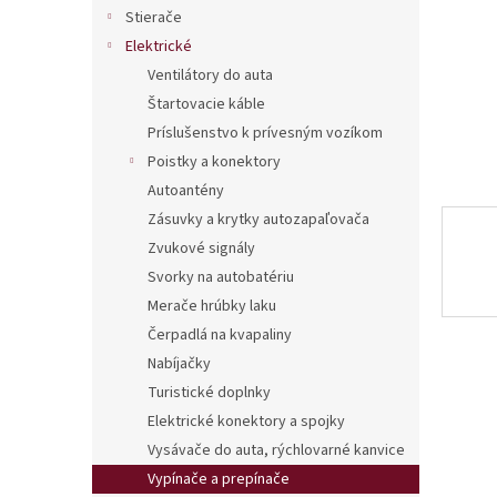
Stierače
Elektrické
Ventilátory do auta
Štartovacie káble
Príslušenstvo k prívesným vozíkom
Poistky a konektory
Autoantény
Zásuvky a krytky autozapaľovača
Zvukové signály
Svorky na autobatériu
Merače hrúbky laku
Čerpadlá na kvapaliny
Nabíjačky
Turistické doplnky
Elektrické konektory a spojky
Vysávače do auta, rýchlovarné kanvice
Vypínače a prepínače