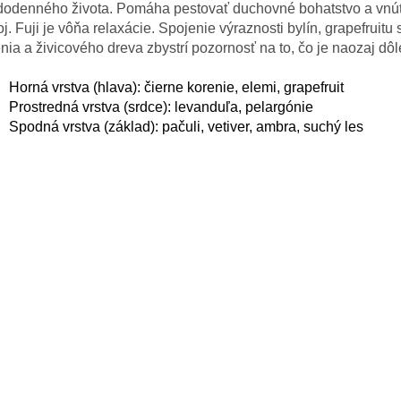
dodenného života. Pomáha pestovať duchovné bohatstvo a vnú
j. Fuji je vôňa relaxácie. Spojenie výraznosti bylín, grapefruitu 
nia a živicového dreva zbystrí pozornosť na to, čo je naozaj dôl
Horná vrstva (hlava): čierne korenie, elemi, grapefruit
Prostredná vrstva (srdce): levanduľa, pelargónie
Spodná vrstva (základ): pačuli, vetiver, ambra, suchý les