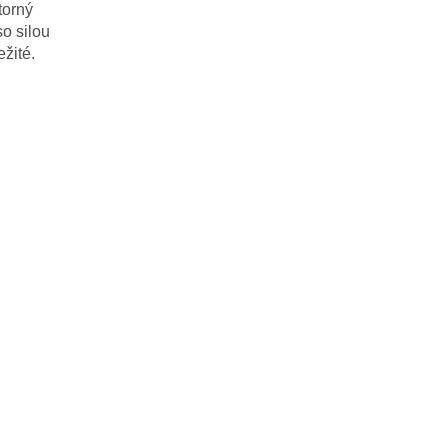
torný
so silou
ežité.