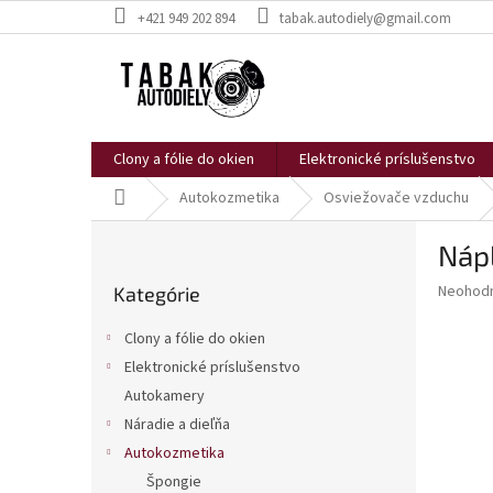
Prejsť
+421 949 202 894
tabak.autodiely@gmail.com
na
obsah
Clony a fólie do okien
Elektronické príslušenstvo
Domov
Autokozmetika
Osviežovače vzduchu
B
Náp
o
Preskočiť
č
Priemer
Neohod
Kategórie
kategórie
n
hodnote
ý
produkt
Clony a fólie do okien
p
je
Elektronické príslušenstvo
0,0
a
z
Autokamery
n
5
e
Náradie a dieľňa
hviezdič
l
Autokozmetika
Špongie