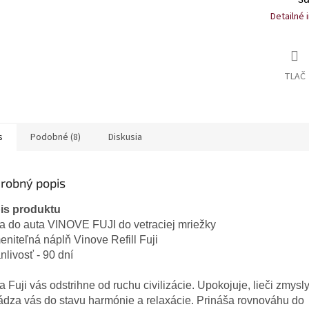
Detailné 
TLAČ
s
Podobné (8)
Diskusia
robný popis
is produktu
a do auta VINOVE FUJI do vetraciej mriežky
niteľná náplň Vinove Refill Fuji
nlivosť - 90 dní
 Fuji vás odstrihne od ruchu civilizácie. Upokojuje, lieči zmysly
ádza vás do stavu harmónie a relaxácie. Prináša rovnováhu do