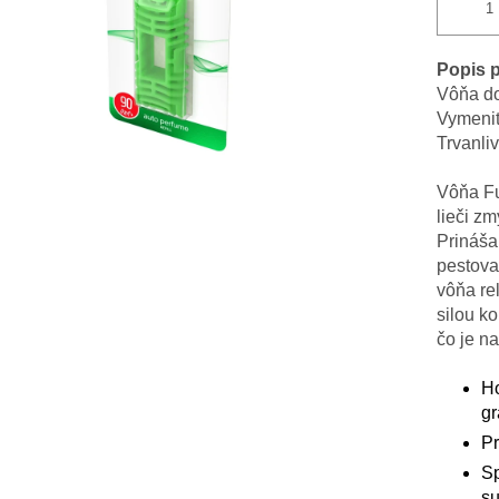
Popis 
Vôňa do
Vymenit
Trvanliv
Vôňa Fuj
lieči zm
Prináša
pestova
vôňa rel
silou ko
čo je na
Ho
gr
Pr
Sp
su