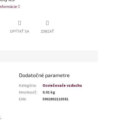
informácie
OPÝTAŤ SA
ZDIEĽAŤ
Dodatočné parametre
Kategória
:
Osviežovače vzduchu
Hmotnosť
:
0.01 kg
EAN
:
5902802110381
,