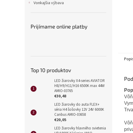
Vonkajšia výbava
Prijímame online platby
Popi
Top 10 produktov
Pod
LED žiarovky X4-series AVIATOR
H8/H9/H11/H16 6500K max 44W
Pop
AMIO-03765
€30,48
Vôň
Vyme
LED žiarovky do auta FLEX+
séria H4 šošovky 12V 24V 6000K
Trva
Canbus AMIO-03658
€20,05
Vôňa
LED žiarovky hlavného svietenia
priv