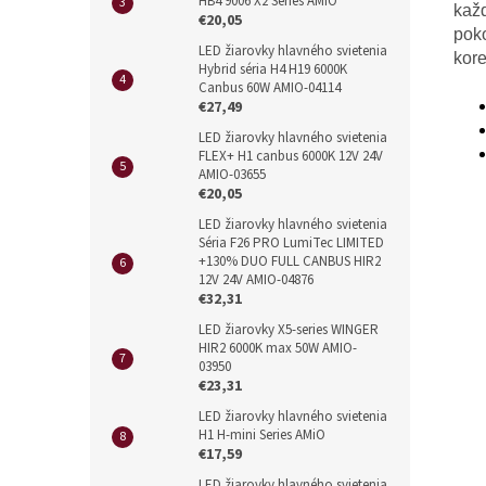
HB4 9006 X2 Series AMiO
kaž
€20,05
poko
LED žiarovky hlavného svietenia
kore
Hybrid séria H4 H19 6000K
Canbus 60W AMIO-04114
€27,49
LED žiarovky hlavného svietenia
FLEX+ H1 canbus 6000K 12V 24V
AMIO-03655
€20,05
LED žiarovky hlavného svietenia
Séria F26 PRO LumiTec LIMITED
+130% DUO FULL CANBUS HIR2
12V 24V AMIO-04876
€32,31
LED žiarovky X5-series WINGER
HIR2 6000K max 50W AMIO-
03950
€23,31
LED žiarovky hlavného svietenia
H1 H-mini Series AMiO
€17,59
LED žiarovky hlavného svietenia