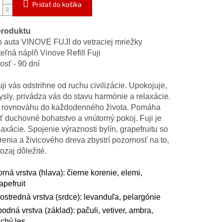
Pridať do košíka
produktu
 auta VINOVE FUJI do vetraciej mriežky
eľná náplň Vinove Refill Fuji
osť - 90 dní
i vás odstrihne od ruchu civilizácie. Upokojuje,
ysly, privádza vás do stavu harmónie a relaxácie.
 rovnováhu do každodenného života. Pomáha
ť duchovné bohatstvo a vnútorný pokoj. Fuji je
axácie. Spojenie výraznosti bylín, grapefruitu so
renia a živicového dreva zbystrí pozornosť na to,
ozaj dôležité.
rná vrstva (hlava): čierne korenie, elemi,
apefruit
ostredná vrstva (srdce): levanduľa, pelargónie
odná vrstva (základ): pačuli, vetiver, ambra,
chý les