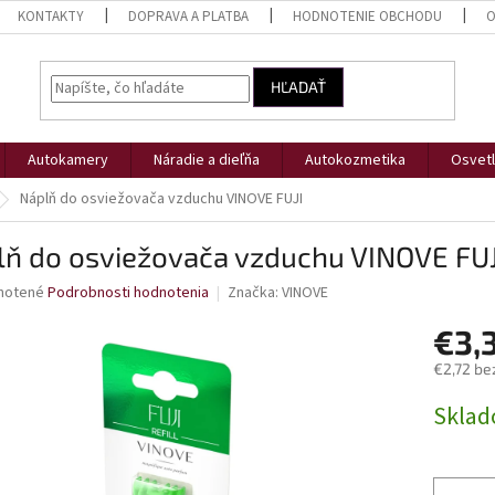
KONTAKTY
DOPRAVA A PLATBA
HODNOTENIE OBCHODU
O
HĽADAŤ
Autokamery
Náradie a dieľňa
Autokozmetika
Osvetl
Náplň do osviežovača vzduchu VINOVE FUJI
lň do osviežovača vzduchu VINOVE FUJ
né
notené
Podrobnosti hodnotenia
Značka:
VINOVE
nie
€3,
u
€2,72 be
Jednotk
Skla
cena:
iek.