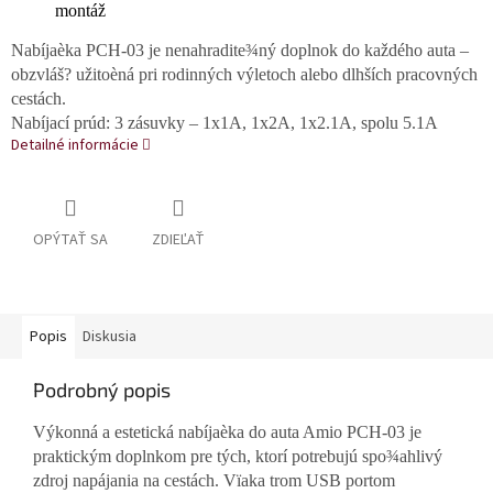
montáž
Nabíjaèka PCH-03 je nenahradite¾ný doplnok do každého auta –
obzvláš? užitoèná pri rodinných výletoch alebo dlhších pracovných
cestách.
Nabíjací prúd: 3 zásuvky – 1x1A, 1x2A, 1x2.1A, spolu 5.1A
Detailné informácie
OPÝTAŤ SA
ZDIEĽAŤ
Popis
Diskusia
Podrobný popis
Výkonná a estetická nabíjaèka do auta Amio PCH-03 je
praktickým doplnkom pre tých, ktorí potrebujú spo¾ahlivý
zdroj napájania na cestách. Vïaka trom USB portom