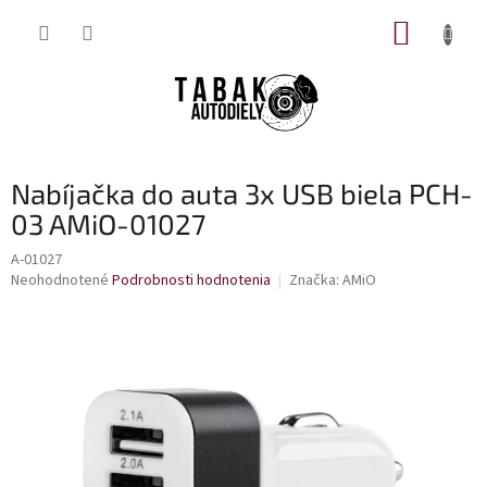
Prejsť
NÁKUP
na
obsah
KOŠÍK
Nabíjačka do auta 3x USB biela PCH-
03 AMiO-01027
A-01027
Priemerné
Neohodnotené
Podrobnosti hodnotenia
Značka:
AMiO
hodnotenie
produktu
je
0,0
z
5
hviezdičiek.