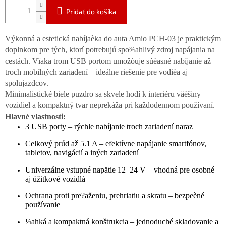
Pridať do košíka
Výkonná a estetická nabíjaèka do auta Amio PCH-03 je praktickým
doplnkom pre tých, ktorí potrebujú spo¾ahlivý zdroj napájania na
cestách. Vïaka trom USB portom umožòuje súèasné nabíjanie až
troch mobilných zariadení – ideálne riešenie pre vodièa aj
spolujazdcov.
Minimalistické biele puzdro sa skvele hodí k interiéru väèšiny
vozidiel a kompaktný tvar neprekáža pri každodennom používaní.
Hlavné vlastnosti:
3 USB porty – rýchle nabíjanie troch zariadení naraz
Celkový prúd až 5.1 A – efektívne napájanie smartfónov,
tabletov, navigácií a iných zariadení
Univerzálne vstupné napätie 12–24 V – vhodná pre osobné
aj úžitkové vozidlá
Ochrana proti pre?aženiu, prehriatiu a skratu – bezpeèné
používanie
¼ahká a kompaktná konštrukcia – jednoduché skladovanie a