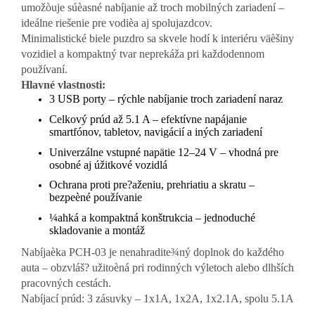
umožòuje súèasné nabíjanie až troch mobilných zariadení –
ideálne riešenie pre vodièa aj spolujazdcov.
Minimalistické biele puzdro sa skvele hodí k interiéru väèšiny
vozidiel a kompaktný tvar neprekáža pri každodennom
používaní.
Hlavné vlastnosti:
3 USB porty – rýchle nabíjanie troch zariadení naraz
Celkový prúd až 5.1 A – efektívne napájanie
smartfónov, tabletov, navigácií a iných zariadení
Univerzálne vstupné napätie 12–24 V – vhodná pre
osobné aj úžitkové vozidlá
Ochrana proti pre?aženiu, prehriatiu a skratu –
bezpeèné používanie
¼ahká a kompaktná konštrukcia – jednoduché
skladovanie a montáž
Nabíjaèka PCH-03 je nenahradite¾ný doplnok do každého
auta – obzvláš? užitoèná pri rodinných výletoch alebo dlhších
pracovných cestách.
Nabíjací prúd: 3 zásuvky – 1x1A, 1x2A, 1x2.1A, spolu 5.1A