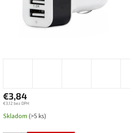
€3,84
€3,12 bez DPH
Jednotková
Skladom
(>5 ks)
cena: