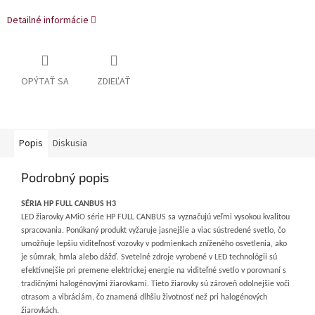
Detailné informácie
OPÝTAŤ SA
ZDIEĽAŤ
Popis
Diskusia
Podrobný popis
SÉRIA HP FULL CANBUS H3
LED žiarovky AMiO série HP FULL CANBUS sa vyznačujú veľmi vysokou kvalitou
spracovania. Ponúkaný produkt vyžaruje jasnejšie a viac sústredené svetlo, čo
umožňuje lepšiu viditeľnosť vozovky v podmienkach zníženého osvetlenia, ako
je súmrak, hmla alebo dážď. Svetelné zdroje vyrobené v LED technológii sú
efektívnejšie pri premene elektrickej energie na viditeľné svetlo v porovnaní s
tradičnými halogénovými žiarovkami. Tieto žiarovky sú zároveň odolnejšie voči
otrasom a vibráciám, čo znamená dlhšiu životnosť než pri halogénových
žiarovkách.