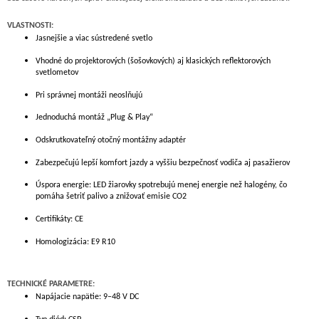
VLASTNOSTI:
Jasnejšie a viac sústredené svetlo
Vhodné do projektorových (šošovkových) aj klasických reflektorových
svetlometov
Pri správnej montáži neoslňujú
Jednoduchá montáž „Plug & Play“
Odskrutkovateľný otočný montážny adaptér
Zabezpečujú lepší komfort jazdy a vyššiu bezpečnosť vodiča aj pasažierov
Úspora energie: LED žiarovky spotrebujú menej energie než halogény, čo
pomáha šetriť palivo a znižovať emisie CO2
Certifikáty: CE
Homologizácia: E9 R10
TECHNICKÉ PARAMETRE:
Napájacie napätie: 9–48 V DC