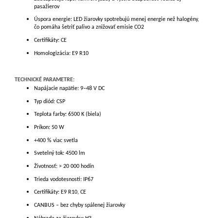
pasažierov
Úspora energie: LED žiarovky spotrebujú menej energie než halogény,
čo pomáha šetriť palivo a znižovať emisie CO2
Certifikáty: CE
Homologizácia: E9 R10
TECHNICKÉ PARAMETRE:
Napájacie napätie: 9–48 V DC
Typ diód: CSP
Teplota farby: 6500 K (biela)
Príkon: 50 W
+400 % viac svetla
Svetelný tok: 4500 lm
Životnosť: > 20 000 hodín
Trieda vodotesnosti: IP67
Certifikáty: E9 R10, CE
CANBUS – bez chyby spálenej žiarovky