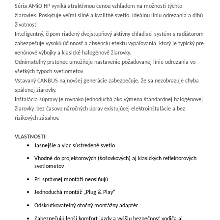
Séria AMiO HP vyniká atraktívnou cenou vzhľadom na možnosti týchto
žiaroviek. Poskytuje veľmi silné a kvalitné svetlo, ideálnu líniu odrezania a dlhú
životnosť.
Inteligentný, čipom riadený dvojstupňový aktívny chladiaci systém s radiátorom
zabezpečuje vysokú účinnosť a absenciu efektu vypaľovania, ktorý je typický pre
xenónové výbojky a klasické halogénové žiarovky.
Odnímateľný prstenec umožňuje nastavenie požadovanej línie odrezania vo
všetkých typoch svetlometov.
Vstavaný CANBUS najnovšej generácie zabezpečuje, že sa nezobrazuje chyba
spálenej žiarovky.
Inštalácia súpravy je rovnako jednoduchá ako výmena štandardnej halogénovej
žiarovky, bez časovo náročných úprav existujúcej elektroinštalácie a bez
rizikových zásahov.
VLASTNOSTI:
Jasnejšie a viac sústredené svetlo
Vhodné do projektorových (šošovkových) aj klasických reflektorových
svetlometov
Pri správnej montáži neoslňujú
Jednoduchá montáž „Plug & Play“
Odskrutkovateľný otočný montážny adaptér
Zabezpečujú lepší komfort jazdy a vyššiu bezpečnosť vodiča aj